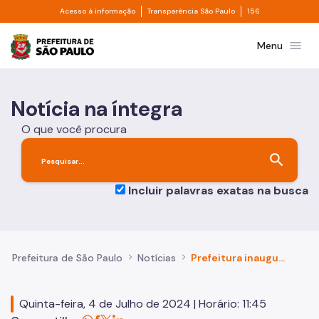
Divisor de acesso à informação
Divisor de transpa
Pular para o Conteúdo principal
Acesso à informação
Transparência São Paulo
156
Prefeitura de São Paulo
menu
Menu
Notícia na íntegra
O que você procura
search
Incluir palavras exatas na busca
Prefeitura de São Paulo
Notícias
Prefeitura inaugura central de monitoramento do Smart Sampa com câmeras inteligentes em operação 24h
Quinta-feira, 4 de Julho de 2024 | Horário: 11:45