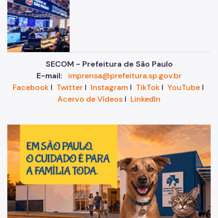
SECOM - Prefeitura de São Paulo
E-mail:
imprensa@prefeitura.sp.gov.br
Facebook
I
Twitter
I
Instagram
I
TikTok
I
YouTube
I
Acervo de Vídeos
I
LinkedIn
Im