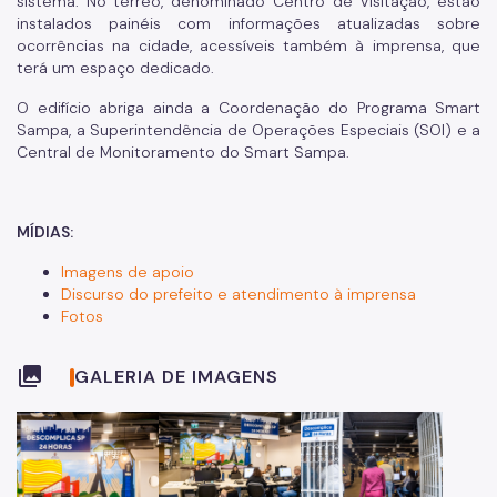
sistema. No térreo, denominado Centro de Visitação, estão
instalados painéis com informações atualizadas sobre
ocorrências na cidade, acessíveis também à imprensa, que
terá um espaço dedicado.
O edifício abriga ainda a Coordenação do Programa Smart
Sampa, a Superintendência de Operações Especiais (SOI) e a
Central de Monitoramento do Smart Sampa.
MÍDIAS:
Imagens de apoio
Discurso do prefeito e atendimento à imprensa
Fotos
collections
GALERIA DE IMAGENS