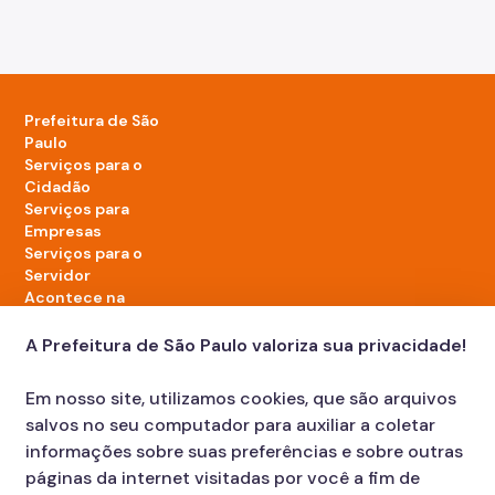
Prefeitura de São
Paulo
Serviços para o
Cidadão
Serviços para
Empresas
Serviços para o
Servidor
Acontece na
cidade
A Prefeitura de São Paulo valoriza sua privacidade!
LinkedIn da Prefeitura de São Paulo
TikTok da Prefeitura de São Paulo
YouTube da Prefeitura de São Paulo
X da Prefeitura de São Paulo
Instagram da Prefeitura de São Paulo
Facebook da Prefeitura de São Paulo
Em nosso site, utilizamos cookies, que são arquivos
Diário Oficial
salvos no seu computador para auxiliar a coletar
informações sobre suas preferências e sobre outras
páginas da internet visitadas por você a fim de