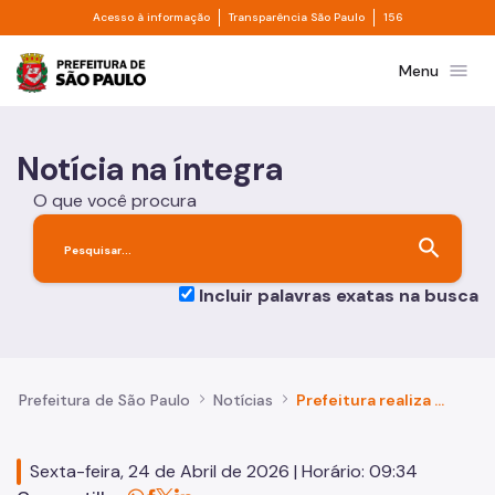
Divisor de acesso à informação
Divisor de transpa
Pular para o Conteúdo principal
Acesso à informação
Transparência São Paulo
156
Prefeitura de São Paulo
menu
Menu
Notícia na íntegra
O que você procura
search
Incluir palavras exatas na busca
Prefeitura de São Paulo
Notícias
Prefeitura realiza evento especial de adoção de gatinhos neste sábado (25)
Sexta-feira, 24 de Abril de 2026 | Horário: 09:34