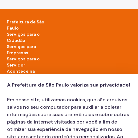
Prefeitura de São
Paulo
Serviços para o
Cidadão
Serviços para
Empresas
Serviços para o
Servidor
Acontece na
cidade
A Prefeitura de São Paulo valoriza sua privacidade!
LinkedIn da Prefeitura de São Paulo
TikTok da Prefeitura de São Paulo
YouTube da Prefeitura de São Paulo
X da Prefeitura de São Paulo
Instagram da Prefeitura de São Paulo
Facebook da Prefeitura de São Paulo
Em nosso site, utilizamos cookies, que são arquivos
Diário Oficial
salvos no seu computador para auxiliar a coletar
informações sobre suas preferências e sobre outras
páginas da internet visitadas por você a fim de
otimizar sua experiência de navegação em nosso
site, apresentando conteúdos personalizados. Ao