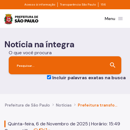
Divisor de acesso à informação
Divisor de transpa
Pular para o Conteúdo principal
Acesso à informação
Transparência São Paulo
156
Prefeitura de São Paulo
menu
Menu
Notícia na íntegra
O que você procura
search
Incluir palavras exatas na busca
Prefeitura de São Paulo
Notícias
Prefeitura transforma lixo em combustível limpo que já abastece 200 caminhões de coleta com biometano
Quinta-feira, 6 de Novembro de 2025 | Horário: 15:49