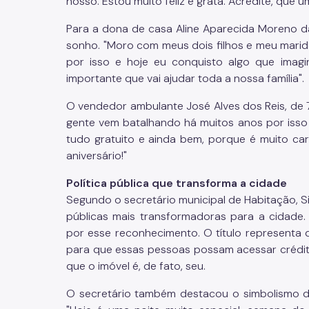
nosso. Estou muito feliz e grata. Acredite, que 
Para a dona de casa Aline Aparecida Moreno d
sonho. "Moro com meus dois filhos e meu mari
por isso e hoje eu conquisto algo que imag
importante que vai ajudar toda a nossa família".
O vendedor ambulante José Alves dos Reis, de 7
gente vem batalhando há muitos anos por isso
tudo gratuito e ainda bem, porque é muito ca
aniversário!"
Política pública que transforma a cidade
Segundo o secretário municipal de Habitação, Si
públicas mais transformadoras para a cidade.
por esse reconhecimento. O título representa 
para que essas pessoas possam acessar crédito,
que o imóvel é, de fato, seu.
O secretário também destacou o simbolismo da