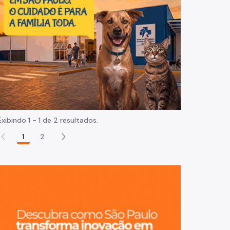
Normas e procedimentos
Exibindo 1 - 1 de 2 resultados.
1
2
São Paulo, ci