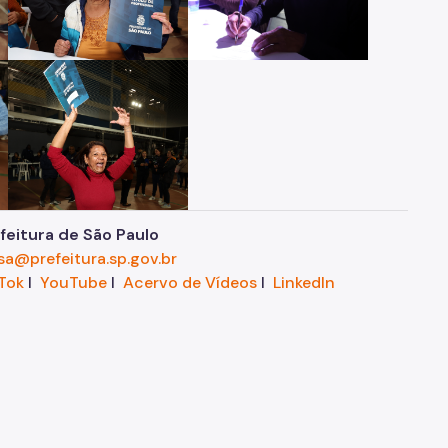
eitura de São Paulo
sa@prefeitura.sp.gov.br
Tok
I
YouTube
I
Acervo de Vídeos
I
LinkedIn