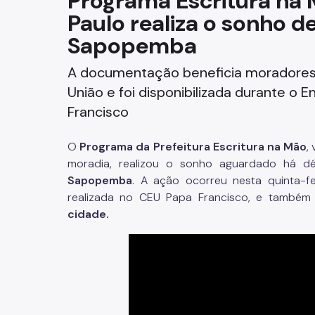
Programa Escritura na 
Paulo realiza o sonho de
Fazenda
Sapopemba
Funerários e Cemiteriais
A documentação beneficia moradores 
Mobilidade Urbana e Transport
União e foi disponibilizada durante o 
Francisco
Rua e Bairro
O
Programa da Prefeitura Escritura na Mão
,
Saúde e Bem-estar
moradia, realizou o sonho aguardado há d
Sapopemba
. A ação ocorreu nesta quinta-fe
Segurança
realizada no CEU Papa Francisco, e também
cidade.
Trabalho