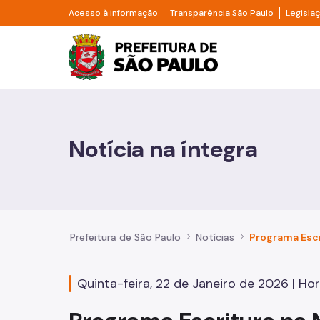
Pular para o Conteúdo principal
Divisor de acesso à informação
Divisor d
Acesso à informação
Transparência São Paulo
Legisla
Prefeitura de São Pa
Cidadão
Animais
Notícia na íntegra
Casa e Moradia
Cultura e Economia Criativa
Educação
Prefeitura de São Paulo
Notícias
Esportes e Lazer
Quinta-feira, 22 de Janeiro de 2026 | Hor
Família e Assistência Social