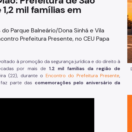
Mão: Prefeitura de São
 1,2 mil famílias em
Impostos e Taxas
Legislação
do Parque Balneário/Dona Sinhá e Vila
e
Licitações e Fornecedores
Encontro Prefeitura Presente, no CEU Papa
Nota do Milhão
 voltado à promoção da segurança jurídica e do direito à
Oportunidades
écadas por mais de
1.2 mil famílias da região de
ira (22), durante o
Encontro do Prefeitura Presente
,
Programas e Benefícios
 faz parte das
comemorações pelo aniversário da