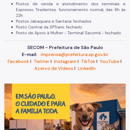
Postos de venda e atendimento dos terminais e
Expresso Tiradentes: funcionamento normal, das 6h às
22h
Postos Jabaquara e Santana: fechados
Posto Central da SPTrans: fechado
Posto de Apoio à Mulher - Terminal Sacomã - fechado
SECOM - Prefeitura de São Paulo
E-mail:
imprensa@prefeitura.sp.gov.br
Facebook
I
Twitter
I
Instagram
I
TikTok
I
YouTube
I
Acervo de Vídeos
I
LinkedIn
Im