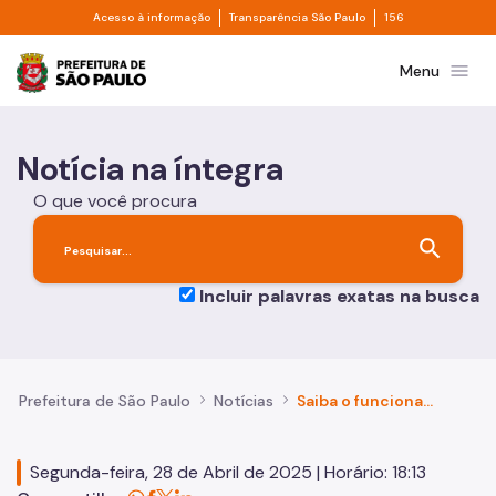
Divisor de acesso à informação
Divisor de transpa
Pular para o Conteúdo principal
Acesso à informação
Transparência São Paulo
156
Prefeitura de São Paulo
menu
Menu
Notícia na íntegra
O que você procura
search
Incluir palavras exatas na busca
Prefeitura de São Paulo
Notícias
Saiba o funcionamento dos postos de atendimento da SPTrans nos dias 1º e 2 de maio
Segunda-feira, 28 de Abril de 2025 | Horário: 18:13