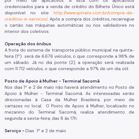
por meio de aplicativos. A lista com os aplicativos
credenciados para a venda de crédito do Bilhete Único está
disponível no site
http://www.sptrans.com.br/compra-de-
creditos-e-servicos/
. Após a compra dos créditos, recarregue
o cartão nas máquinas automáticas ou nos validadores no
interior dos coletivos.
Operação dos ônibus
A frota do sistema de transporte público municipal na quinta-
feira (1º) será de 6.676 veículos, o que corresponde a 98% de
um sábado. Já no dia ponte (2), a operação será realizada
com 11.712 veículos, o que corresponde a 97% de um dia útil.
Posto de Apoio à Mulher - Terminal Sacomã
Nos dias 1º e 2 de maio não haverá atendimento no Posto de
Apoio à Mulher - Terminal Sacomã. As interessadas serão
direcionadas à Casa da Mulher Brasileira, por meio de
cartazes no local. O Posto de Apoio à Mulher, localizado no
mezanino do Terminal Sacomã, realiza atendimento de
segunda a sexta-feira, das 8 às 17h.
Serviço -
Dias 1º e 2 de maio