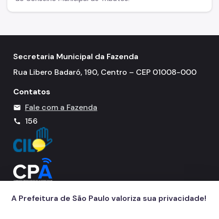
Secretaria Municipal da Fazenda
Rua Libero Badaró, 190, Centro – CEP 01008-000
Contatos
Fale com a Fazenda
mail
156
call
A Prefeitura de São Paulo valoriza sua privacidade!