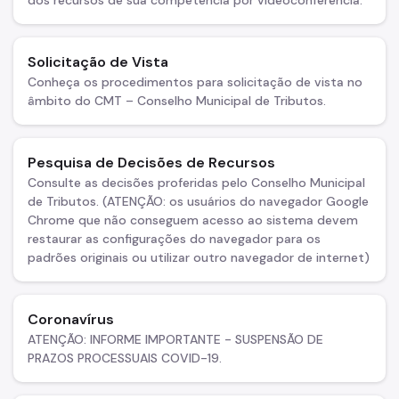
dos recursos de sua competência por videoconferência.
Operações de Crédito
Outros Serviços e Orientações
Solicitação de Vista
Conheça os procedimentos para solicitação de vista no
Parcelamento de Tributos
âmbito do CMT – Conselho Municipal de Tributos.
Pagamento de Tributos
Passo a passo em vídeo
Pesquisa de Decisões de Recursos
Consulte as decisões proferidas pelo Conselho Municipal
Processos Administrativos
de Tributos. (ATENÇÃO: os usuários do navegador Google
Chrome que não conseguem acesso ao sistema devem
Regularidade das UO's
restaurar as configurações do navegador para os
SAV - Solução de Atendimento Virtual
padrões originais ou utilizar outro navegador de internet)
Senha Web
Coronavírus
Serviço de Valet
ATENÇÃO: INFORME IMPORTANTE - SUSPENSÃO DE
SIMBA - Sistema de Movimentação Bancária
PRAZOS PROCESSUAIS COVID-19.
Simples Nacional (Supersimples)