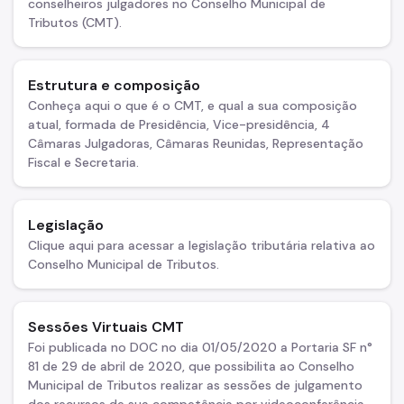
conselheiros julgadores no Conselho Municipal de
Dívida Ativa
Tributos (CMT).
DOC-DIMP (Meios de Pagamento)
DUC (Demonstrativo Unificado)
Estrutura e composição
Conheça aqui o que é o CMT, e qual a sua composição
Imunidades e Isenções
atual, formada de Presidência, Vice-presidência, 4
Câmaras Julgadoras, Câmaras Reunidas, Representação
Incentivos Fiscais Zona Leste
Fiscal e Secretaria.
Indicadores Econômicos Municipais
IPTU (Imposto Predial e Territorial)
Legislação
Clique aqui para acessar a legislação tributária relativa ao
ISS (Imposto sobre Serviços)
Conselho Municipal de Tributos.
ISS (Construção Civil)
ITBI (Transmissão de Imóveis)
Sessões Virtuais CMT
Foi publicada no DOC no dia 01/05/2020 a Portaria SF n°
Multa IPTU (Obrigação Acessória)
81 de 29 de abril de 2020, que possibilita ao Conselho
Municipal de Tributos realizar as sessões de julgamento
Nota Fiscal Paulistana