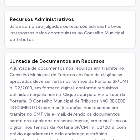
Contratação de Organizações da Sociedade Civil - OSC
Demonstrativos da LRF
Recursos Administrativos
Licitações
Saiba como são julgados os recursos administrativos
interpostos pelos contribuintes no Conselho Municipal
Orçamento
de Tributos.
Pagamento de Precatórios
Juntada de Documentos em Recursos
RSATM
A juntada de documentos nos recursos em trâmite no
Manuais e Orientações
Conselho Municipal de Tributos em face de diligências
aprovadas deve ser feita nos termos da Portaria SF/CMT
Legislação Tributária Paulistana
n. 02/2019, em formato digital, conforme requisitos
definidos naquela norma. Clique aqui para ver o teor da
Proteção à Privacidade
Portaria. O Conselho Municipal de Tributos NÃO RECEBE
DOCUMENTOS nem manifestações nos recursos em
Instituto de Previdência Municipal - IPREM
trâmite no CMT via e-mail, devendo os documentos
serem protocolados presencialmente, em meio físico ou
digital, nos termos da Portaria SF/CMT n. 02/2019, com
prévio agendamento pelo endereço eletrônico