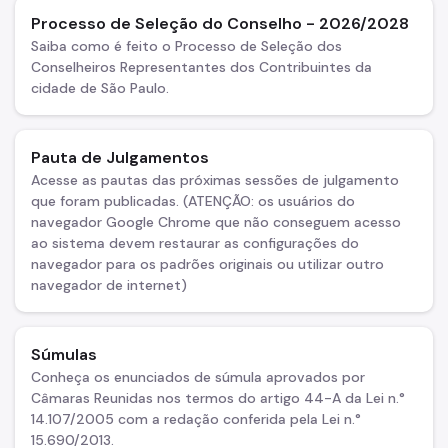
Processo de Seleção do Conselho - 2026/2028
Sistema de Créditos - OTTCs
Saiba como é feito o Processo de Seleção dos
Taxa de Resíduos Sólidos
Conselheiros Representantes dos Contribuintes da
cidade de São Paulo.
Taxas Mobiliárias
Atendimento
Pauta de Julgamentos
Acesse as pautas das próximas sessões de julgamento
Contas Públicas
que foram publicadas. (ATENÇÃO: os usuários do
navegador Google Chrome que não conseguem acesso
Atas de Registro de Preços
ao sistema devem restaurar as configurações do
API-SOF
navegador para os padrões originais ou utilizar outro
navegador de internet)
Balancetes
Balanço Anual
Súmulas
Caderno do Orçamento
Conheça os enunciados de súmula aprovados por
Câmaras Reunidas nos termos do artigo 44-A da Lei n.°
Garantias
14.107/2005 com a redação conferida pela Lei n.°
15.690/2013.