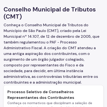
Cadastro de Contribuintes Mobiliários (CCM)
Conselho Municipal de Tributos
Cadastro de Prestadores de Outros Municípios (CPOM)
(CMT)
Cadastro de Obras
Conheça o Conselho Municipal de Tributos do
Cadastro Informativo Municipal (CADIN)
Município de São Paulo (CMT), criado pela Lei
Municipal nº 14.107, de 12 de dezembro de 2005, que
Certidões (Emissão)
também regulamentou o PAF - Processo
Consulta Empenhos e Pagamentos
Administrativo Fiscal. A criação do CMT atendeu a
uma antiga aspiração dos contribuintes, com o
Contribuição de Melhoria
surgimento de um órgão julgador colegiado,
COSIP
composto por representantes do Fisco e da
sociedade, para decidir, em última instância
DEC
administrativa, as controvérsias tributárias entre os
contribuintes e a administração municipal.
DES-IF (Instituições Financeiras)
Processo Seletivo de Conselheiros
Devolução e Restituição
Representantes dos Contribuintes
Dipam (Declaração para o IPM)
Conheça os normativos que disciplinam a seleção de