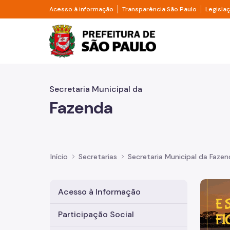
Pular para o Conteúdo principal
Divisor de acesso à informação
Divisor d
Acesso à informação
Transparência São Paulo
Legisla
Prefeitura de São Pa
Secretaria Municipal da
Fazenda
Início
Secretarias
Secretaria Municipal da Faze
Imagem 
Acesso à Informação
Participação Social