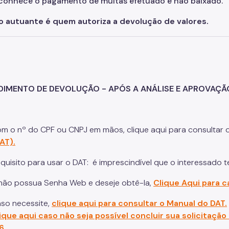
conhece o pagamento de multas efetuado e não baixado.
o autuante é quem autoriza a devolução de valores.
IMENTO DE DEVOLUÇÃO - APÓS A ANÁLISE E APROVAÇ
m o nº do CPF ou CNPJ em mãos, clique aqui para consultar 
AT).
equisito para usar o DAT: é imprescindível que o interessado 
não possua Senha Web e deseje obtê-la,
Clique Aqui para 
so necessite,
clique aqui para consultar o Manual do DAT.
ique aqui caso não seja possível concluir sua solicitação
6