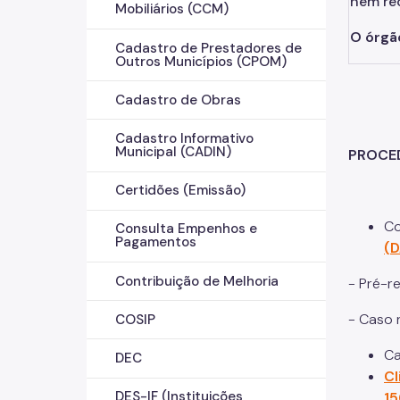
nem re
Mobiliários (CCM)
O órgã
Cadastro de Prestadores de
Outros Municípios (CPOM)
Cadastro de Obras
Cadastro Informativo
Municipal (CADIN)
PROCED
Certidões (Emissão)
Co
Consulta Empenhos e
Pagamentos
(D
Contribuição de Melhoria
- Pré-r
- Caso 
COSIP
Ca
DEC
Cl
DES-IF (Instituições
15