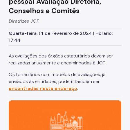
pessoal Avaliação Diretoria,
Cadastro de Contribuintes Mobiliários (CCM)
Conselhos e Comitês
Cadastro de Prestadores de Outros Municípios
(CPOM)
Diretrizes JOF.
Cadastro de Obras
Quarta-feira, 14 de Fevereiro de 2024 | Horário:
Cadastro Informativo Municipal (CADIN)
17:44
Certidões (Emissão)
As avaliações dos órgãos estatutários devem ser
Consulta Empenhos e Pagamentos
realizadas anualmente e encaminhadas à JOF.
Contribuição de Melhoria
Os formulários com modelos de avaliações, já
enviados às entidades, podem também ser
COSIP
encontradas neste endereço
.
DEC
São Paulo, cidade inteligente, resiliente e sustentável
DES-IF (Instituições Financeiras)
Devolução e Restituição
Dipam (Declaração para o IPM)