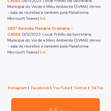
CADES
08/11/2023
Local: Prédio da Secretária
Áreas Protegidas, Áreas Verdes e Espaços Livres
Municipal do Verde e Meio Ambiente (SVMA), térreo
- sala de reuniões e também pela Plataforma
Plano de Ação Climática
Microsoft Teams)
link
Serviços Ambientais
260ª Reunião Plenária Ordinária -
Educação Ambiental
CADES
13/12/2023
Local: Prédio da Secretária
Municipal do Verde e Meio Ambiente (SVMA), térreo
Programas
- sala de reuniões e também pela Plataforma
Microsoft Teams)
link
.
Município VerdeAzul
Resíduos Sólidos
Legislação
Biblioteca
Instagram
I
Facebook
I
YouTube
I
Twitter
I
TikTok
Ouvidoria Geral
São Paulo, cidade inteligente, resiliente e sustentáve