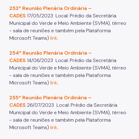
Projetos Urbanos
253º Reunião Plenária Ordinária –
Informações Ambientais
CADES
17/05/2023
Local: Prédio da Secretária
Municipal do Verde e Meio Ambiente (SVMA), térreo
Licenciamento Ambiental
- sala de reuniões e também pela Plataforma
Microsoft Teams)
link
.
Licenciamento Ambiental Industrial
Licenciamento Ambiental Não-Industrial
254º Reunião Plenária Ordinária –
CADES
14/06/2023
Local: Prédio da Secretária
Heliponto
Municipal do Verde e Meio Ambiente (SVMA), térreo
- sala de reuniões e também pela Plataforma
Áreas Contaminadas
Microsoft Teams)
link
.
Estudos Ambientais
255º Reunião Plenária Ordinária –
Produtos Perigosos
CADES
26/07/2023
Local: Prédio da Secretária
TCA - Termo de Compromisso Ambiental
Municipal do Verde e Meio Ambiente (SVMA), térreo
- sala de reuniões e também pela Plataforma
Motogeradores
Microsoft Teams)
link
.
IPVA