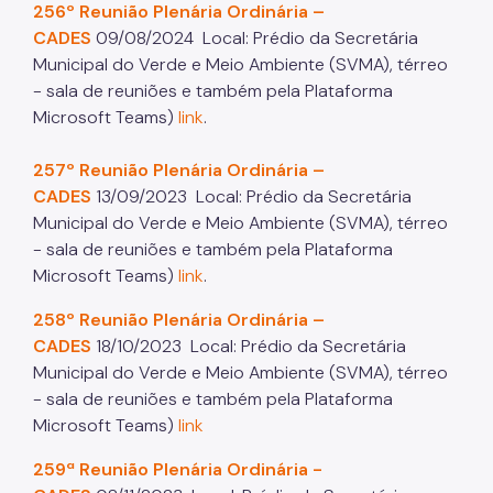
256º Reunião Plenária Ordinária –
Fiscalização Ambiental
CADES
09/08/2024
Local: Prédio da Secretária
Municipal do Verde e Meio Ambiente (SVMA), térreo
Defesa e Valorização Ambiental
- sala de reuniões e também pela Plataforma
Microsoft Teams)
link
.
TAC - Termo de Ajustamento de Conduta
Mudanças Climáticas
257º Reunião Plenária Ordinária –
CADES
13/09/2023
Local: Prédio da Secretária
Comitê do Clima
Municipal do Verde e Meio Ambiente (SVMA), térreo
- sala de reuniões e também pela Plataforma
Inventário de GEE
Microsoft Teams)
link
.
Plano de Ação Climática
258º Reunião Plenária Ordinária –
COMFROTA-SP
CADES
18/10/2023
Local: Prédio da Secretária
Municipal do Verde e Meio Ambiente (SVMA), térreo
Planos
- sala de reuniões e também pela Plataforma
Microsoft Teams)
link
Mata Atlântica
Arborização Urbana
259ª Reunião Plenária Ordinária -