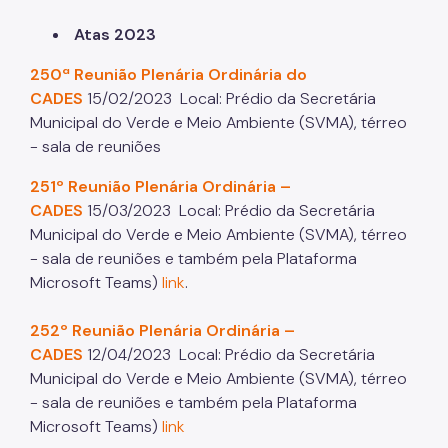
Parques Urbanos
Atas 2023
Parques Concessionados
250ª Reunião Plenária Ordinária do
CADES
15/02/2023 Local: Prédio da Secretária
Unidades de Conservação
Municipal do Verde e Meio Ambiente (SVMA), térreo
Trilha Interparques
- sala de reuniões
Viveiros Municipais
251º Reunião Plenária Ordinária –
CADES
15/03/2023
Local: Prédio da Secretária
Educação Ambiental UMAPAZ
Municipal do Verde e Meio Ambiente (SVMA), térreo
- sala de reuniões e também pela Plataforma
Programação
Microsoft Teams)
link
.
Planetários
252º Reunião Plenária Ordinária –
Planejamento Ambiental
CADES
12/04/2023
Local: Prédio da Secretária
Municipal do Verde e Meio Ambiente (SVMA), térreo
Patrimônio Ambiental
- sala de reuniões e também pela Plataforma
Biosampa
Microsoft Teams)
link