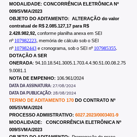
MODALIDADE: CONCORRÊNCIA ELETRÔNICA Nº
009/SVMA/2023
OBJETO DO ADITAMENTO:
ALTERAÇÃO do
valor
contratual de R$ 2.085.127,17
para R$
2.428.982,92
,
conforme planilha anexa em SEI
107982223
nº
, memória de cálculo sob o SEI
107982443
107985355
.
nº
e cronograma, sob o SEI nº
DOTAÇÃO A SER
ONERADA
: 94.10.18.541.3005.1.703.4.4.90.51.00.08.2.75
9.0081.1
NOTA DE EMPENHO:
106.961/2024
DATA DA ASSINATURA
: 27/08/2024
DATA DA PUBLICAÇÃO
: 28/08/2024
TERMO DE ADITAMENTO 170
DO CONTRATO Nº
005/SVMA/2024
PROCESSO ADMIISTRATIVO:
6027.2023/0003401-9
MODALIDADE: CONCORRÊNCIA ELETRÔNICA Nº
009/SVMA/2023