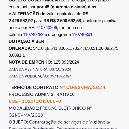
OBJETO DO ADITAMENTO:
Prorrogação do prazo
contratual, por
por 45 (quarenta e cinco) dias
e ALTERAÇÃO do
valor contratual
de R$
2.428.982,92
para
R$ R$ 2.500.692,58
, conforme planilha
anexa em SEI
110740206
, memória de
cálculo
110740289
e cronograma
110740391
.
DOTAÇÃO A SER
ONERADA
: 94.10.18.541.3005.1.703.4.4.90.51.00.08.2.75
9.0081.1
NOTA DE EMPENHO:
125.093/2024
DATA DA ASSINATURA: 08/10/2024
DATA DA PUBLICAÇÃO: 09/10/2024
TERMO DE CONTRATO
Nº 006/SVMA/2024
PROCESSO ADMINISTRATIVO
:
6027.2023/0013869-8
MODALIDADE
: PREGÃO ELETRÔNICO Nº
021/SVMA/2023
OBJETO
: Contratação de serviços de Vigilância/
Segurança Patrimonial Desarmada para os parques