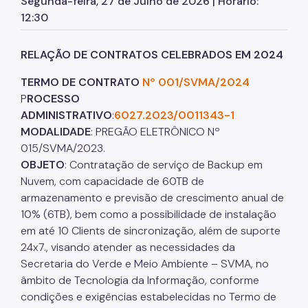
Segunda-feira, 27 de Julho de 2026 | Horário:
Herbário Municipal
12:30
Parques Urbanos
RELAÇÃO DE CONTRATOS CELEBRADOS EM 2024
Parques Concessionados
TERMO DE CONTRATO
Nº 001/SVMA/2024
Unidades de Conservação
P
ROCESSO
Trilha Interparques
ADMINISTRATIVO
:
6027.2023/0011343-1
MODALIDADE
: PREGÃO ELETRÔNICO Nº
Viveiros Municipais
015/SVMA/2023.
OBJETO
: Contratação de serviço de Backup em
Educação Ambiental UMAPAZ
Nuvem, com capacidade de 60TB de
Programação
armazenamento e previsão de crescimento anual de
10% (6TB), bem como a possibilidade de instalação
Planetários
em até 10 Clients de sincronização, além de suporte
24x7., visando atender as necessidades da
Planejamento Ambiental
Secretaria do Verde e Meio Ambiente – SVMA, no
Patrimônio Ambiental
âmbito de Tecnologia da Informação, conforme
condições e exigências estabelecidas no Termo de
Biosampa