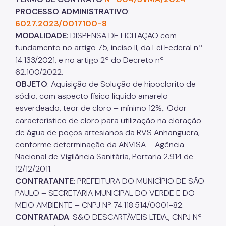
PROCESSO ADMINISTRATIVO
:
6027.2023/0017100-8
MODALIDADE
: DISPENSA DE LICITAÇÃO com
fundamento no artigo 75, inciso II, da Lei Federal nº
14.133/2021, e no artigo 2º do Decreto nº
62.100/2022.
OBJETO
: Aquisição de Solução de hipoclorito de
sódio, com aspecto físico líquido amarelo
esverdeado, teor de cloro – mínimo 12%,. Odor
característico de cloro para utilização na cloração
de água de poços artesianos da RVS Anhanguera,
conforme determinação da ANVISA – Agência
Nacional de Vigilância Sanitária, Portaria 2.914 de
12/12/2011.
CONTRATANTE
: PREFEITURA DO MUNICÍPIO DE SÃO
PAULO – SECRETARIA MUNICIPAL DO VERDE E DO
MEIO AMBIENTE – CNPJ Nº 74.118.514/0001-82.
CONTRATADA
: S&O DESCARTÁVEIS LTDA., CNPJ Nº