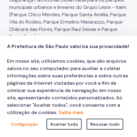
municipais urbanos e lineares do Grupo Leste - Itaim
(Parque Chico Mendes, Parque Santa Amélia, Parque
Vila do Rodeio, Parque Ermelino Matarazzo, Parque
Chácara das Flores, Parque Raul Seixas e Parque
Ponte Rasa), a serem executados com regime de
dedicação exclusiva de mão de obra, conforme
A Prefeitura de São Paulo valoriza sua privacidade!
condições e exigências estabelecias no Termo de
Referência, Anexo II, parte integrante deste Edital.
Em nosso site, utilizamos cookies, que são arquivos
CONTRATANTE
: PREFEITURA DO MUNICÍPIO DE SÃO
salvos no seu computador para auxiliar a coletar
PAULO – SECRETARIA MUNICIPAL DO VERDE E DO
informações sobre suas preferências e sobre outras
MEIO AMBIENTE - SVMA – CNPJ Nº 74.118.514/0001-
páginas da internet visitadas por você a fim de
82.
otimizar sua experiência de navegação em nosso
CONTRATADA
: CARRARA SERVIÇOS DE SEGURANÇA
site, apresentando conteúdos personalizados. Ao
E VIGILÂNCIA LTDA. – CNPJ Nº 13.468.972/0001-57.
selecionar "Aceitar todos", você consente com a
VALOR DO CONTRATO
: R$ 9.850.982,59 (nove
utilização de cookies.
Saiba mais
milhões, oitocentos e cinquenta mil novecentos e
Configuração
Aceitar tudo
Recusar tudo
oitenta e dois reais e cinquenta e nove centavos).
DOTAÇÃO
A SER ONERADA
: