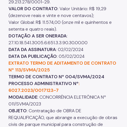
29.213.278/0001-29.
VALOR DO CONTRATO
: Valor Unitário: R$ 19,29
(dezenove reais e vinte e nove centavos);
Valor Global: R$ 11.574,00 (onze mil e quinhentos e
setenta e quatro reais).
DOTAÇÃO A SER ONERADA
:
27.10.18.541.3005.6.651.3.3.90.30.00.00
DATA DA ASSINATURA
: 02/02/2024
DATA DA PUBLICAÇÃO
: 05/02/2024
EXTRATO TERMO DE ADITAMENTO DE CONTRATO
Nº 113/SVMA/2025
TERMO DE CONTRATO Nº 004/SVMA/2024
PROCESSO ADMINISTRATIVO Nº
:
6027.2023/0017123-7
MODALIDADE
: CONCORRÊNCIA ELETRÔNICA Nº
011/SVMA/2023
OBJETO
: Contratação de OBRA DE
REQUALIFICAÇÃO, que abrange a execução de obras
civis de parque municipal para construção de