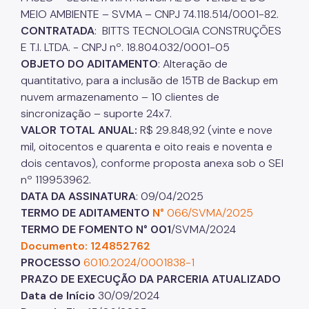
MEIO AMBIENTE – SVMA – CNPJ 74.118.514/0001-82.
CONTRATADA
: BITTS TECNOLOGIA CONSTRUÇÕES
E T.I. LTDA. - CNPJ nº. 18.804.032/0001-05
OBJETO DO ADITAMENTO
: Alteração de
quantitativo, para a inclusão de 15TB de Backup em
nuvem armazenamento – 10 clientes de
sincronização – suporte 24x7.
VALOR TOTAL ANUAL:
R$ 29.848,92 (vinte e nove
mil, oitocentos e quarenta e oito reais e noventa e
dois centavos), conforme proposta anexa sob o SEI
nº 119953962.
DATA DA ASSINATURA
: 09/04/2025
TERMO DE ADITAMENTO
N°
066/SVMA/2025
TERMO DE FOMENTO N° 001
/SVMA/2024
Documento: 124852762
PROCESSO
6010.2024/0001838-1
PRAZO DE EXECUÇÃO DA PARCERIA ATUALIZADO
Data de Início
30/09/2024