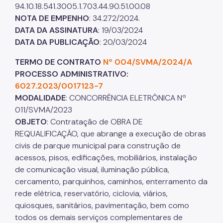
94.10.18.541.3005.1.703.44.90.51.00.08
NOTA DE EMPENHO
: 34.272/2024.
DATA DA ASSINATURA
: 19/03/2024
DATA DA PUBLICAÇÃO
: 20/03/2024
TERMO DE CONTRATO
Nº 004/SVMA/2024/A
PROCESSO ADMINISTRATIVO:
6027.2023/0017123-7
MODALIDADE
: CONCORRÊNCIA ELETRÔNICA Nº
011/SVMA/2023
OBJETO
: Contratação de OBRA DE
REQUALIFICAÇÃO, que abrange a execução de obras
civis de parque municipal para construção de
acessos, pisos, edificações, mobiliários, instalação
de comunicação visual, iluminação pública,
cercamento, parquinhos, caminhos, enterramento da
rede elétrica, reservatório, ciclovia, viários,
quiosques, sanitários, pavimentação, bem como
todos os demais serviços complementares de