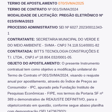
TERMO DE APOSTILAMENTO
070/SVMA/2025
TERMO DE CONTRATO
Nº 001/SVMA/2024
MODALIDADE DE LICITAÇÃO: PREGÃO ELETRÔNICO Nº
015/SVMA/2023
PROCESSO ADMINISTRATIVO
SEI Nº 6027.2023/0011343-
1
CONTRATANTE:
SECRETARIA MUNICIPAL DO VERDE E
DO MEIO AMBIENTE - SVMA - CNPJ 74.118.514/0001-82
CONTRATADA:
BITTS TECNOLOGIA CONSTRUÇÕES E
T.I. LTDA., CNPJ nº 18.804.032/0001-05.
OBJETO DO APOSTILAMENTO:
O presente Instrumento
contratual tem como objetivo a modificação unilateral do
Termo de Contrato nº 001/SVMA/2024, visando o reajuste
anual por apostilamento, através do Índice de Preços ao
Consumidor - IPC, apurado pela Fundação Instituto de
Pesquisas Econômicas - FIPE, nos termos da Portaria SF nº
389 o demonstrativo de REAJUSTE DEFINITIVO, para o
objeto/contrato em questão, conforme segue abaixo planilha
com demonstração (SEI 147367932):