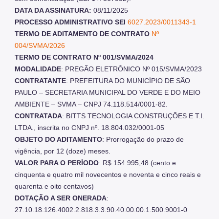
DATA DA ASSINATURA:
08/11/2025
PROCESSO ADMINISTRATIVO SEI
6027.2023/0011343-1
TERMO DE ADITAMENTO DE CONTRATO
Nº
004/SVMA/2026
TERMO DE CONTRATO Nº 001/SVMA/2024
MODALIDADE
: PREGÃO ELETRÔNICO Nº 015/SVMA/2023
CONTRATANTE
: PREFEITURA DO MUNICÍPIO DE SÃO
PAULO – SECRETARIA MUNICIPAL DO VERDE E DO MEIO
AMBIENTE – SVMA – CNPJ 74.118.514/0001-82.
CONTRATADA
: BITTS TECNOLOGIA CONSTRUÇÕES E T.I.
LTDA., inscrita no CNPJ nº. 18.804.032/0001-05
OBJETO DO ADITAMENTO
: Prorrogação do prazo de
vigência, por 12 (doze) meses.
VALOR PARA O PERÍODO
: R$ 154.995,48 (cento e
cinquenta e quatro mil novecentos e noventa e cinco reais e
quarenta e oito centavos)
DOTAÇÃO A SER ONERADA
:
27.10.18.126.4002.2.818.3.3.90.40.00.00.1.500.9001-0