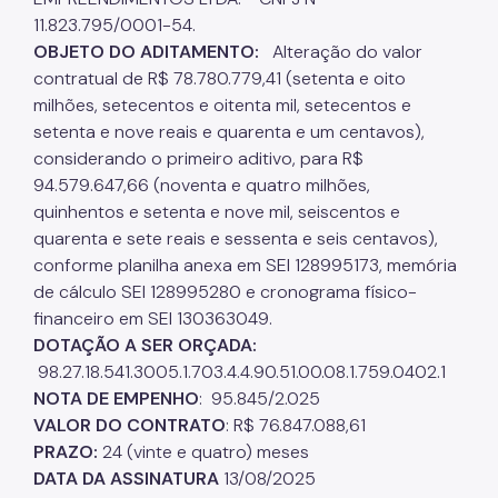
11.823.795/0001-54.
OBJETO DO ADITAMENTO:
Alteração do valor
contratual de R$ 78.780.779,41 (setenta e oito
milhões, setecentos e oitenta mil, setecentos e
setenta e nove reais e quarenta e um centavos),
considerando o primeiro aditivo, para R$
94.579.647,66 (noventa e quatro milhões,
quinhentos e setenta e nove mil, seiscentos e
quarenta e sete reais e sessenta e seis centavos),
conforme planilha anexa em SEI 128995173, memória
de cálculo SEI 128995280 e cronograma físico-
financeiro em SEI 130363049.
DOTAÇÃO A SER ORÇADA:
98.27.18.541.3005.1.703.4.4.90.51.00.08.1.759.0402.1
NOTA DE EMPENHO
: 95.845/2.025
VALOR DO CONTRATO
: R$ 76.847.088,61
PRAZO:
24 (vinte e quatro) meses
DATA DA ASSINATURA
13/08/2025