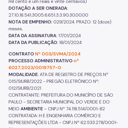
mil cento e um reais e vinte centavos)
DOTAÇÃO A SER ONERADA
:
27.10.18.541.3005.6.651.3.3.90.30.00.00
NOTA DE EMPENHO:
029/2024. PRAZO: 12 (doze)
meses.
DATA DA ASSINATURA
: 17/01/2024
DATA DA PUBLICAÇÃO
: 18/01/2024
CONTRATO
Nº 003/SVMA/2024
PROCESSO
ADMINISTRATIVO
nº
6027.2023/0019757-0
MODALIDADE
: ATA DE REGISTRO DE PREÇOS Nº
015/SIURB/2022 - PREGÃO ELETRÔNICO Nº:
012/SIURB/2.021
CONTRATANTE: PREFEITURA DO MUNICÍPIO DE SÃO
PAULO - SECRETARIA MUNICIPAL DO VERDE E DO
MEIO
AMBIENTE
– CNPJ Nº 74.118.514/0001-82
CONTRATADA: H E ENGENHARIA COMÉRCIO E
REPRESENTAÇÕES LTDA - CNPJ Nº 62.533.278/0001-