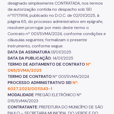
designado simplesmente CONTRATADA, nos termos
da autorização contida no despacho sob SEI
nº117179114, publicado no D.O.C. de 02/01/2025, à
página 65, do processo administrativo em epígrafe,
resolvem prorrogar por meio deste termo o
Contrato nº 001/SVMA/2024, conforme condições e
cláusulas seguintes; formalizam o presente
instrumento, conforme segue:
DATA DA ASSINATURA
:13/01/2025
DATA DA PUBLICAÇÃO
: 14/01/2025
TERMO DE ADITAMENTO DE CONTRATO
Nº
065/SVMA/2025
TERMO DE CONTRATO
Nº 001/SVMA/2024
PROCESSO ADMINISTRATIVO SEI
Nº:
6027.2023/0011343-1
MODALIDADE
: PREGÃO ELETRÔNICO Nº
015/SVMA/2023
CONTRATANTE
: PREFEITURA DO MUNICÍPIO DE SÃO
PAULO – SECRETARIA MUNICIPAL DO VERDE E DO