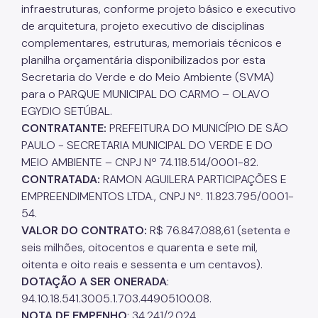
infraestruturas, conforme projeto básico e executivo
de arquitetura, projeto executivo de disciplinas
complementares, estruturas, memoriais técnicos e
planilha orçamentária disponibilizados por esta
Secretaria do Verde e do Meio Ambiente (SVMA)
para o PARQUE MUNICIPAL DO CARMO – OLAVO
EGYDIO SETÚBAL.
CONTRATANTE:
PREFEITURA DO MUNICÍPIO DE SÃO
PAULO - SECRETARIA MUNICIPAL DO VERDE E DO
MEIO AMBIENTE – CNPJ Nº 74.118.514/0001-82.
CONTRATADA:
RAMON AGUILERA PARTICIPAÇÕES E
EMPREENDIMENTOS LTDA., CNPJ Nº. 11.823.795/0001-
54.
VALOR DO CONTRATO:
R$ 76.847.088,61 (setenta e
seis milhões, oitocentos e quarenta e sete mil,
oitenta e oito reais e sessenta e um centavos).
DOTAÇÃO A SER ONERADA
:
94.10.18.541.3005.1.703.44905100.08.
NOTA DE EMPENHO
: 34.241/2.024