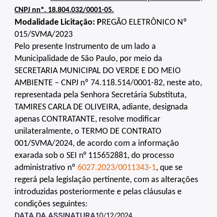
IPVA
CNPJ nnº. 18.804.032/0001-05.
Modalidade Licitação: P
REGÃO ELETRÔNICO Nº
Fiscalização Ambiental
015/SVMA/2023
Defesa e Valorização Ambiental
Pelo presente Instrumento de um lado a
Municipalidade de São Paulo, por meio da
TAC - Termo de Ajustamento de Conduta
SECRETARIA MUNICIPAL DO VERDE E DO MEIO
Mudanças Climáticas
AMBIENTE – CNPJ nº 74.118.514/0001-82, neste ato,
representada pela Senhora Secretária Substituta,
Comitê do Clima
TAMIRES CARLA DE OLIVEIRA, adiante, designada
apenas CONTRATANTE, resolve modificar
Inventário de GEE
unilateralmente, o TERMO DE CONTRATO
Plano de Ação Climática
001/SVMA/2024, de acordo com a informação
exarada sob o SEI n° 115652881, do processo
COMFROTA-SP
administrativo nº
6027.2023/0011343-1
, que se
Planos
regerá pela legislação pertinente, com as alterações
introduzidas posteriormente e pelas cláusulas e
Mata Atlântica
condições seguintes:
DATA DA ASSINATURA
Arborização Urbana
10/12/2024