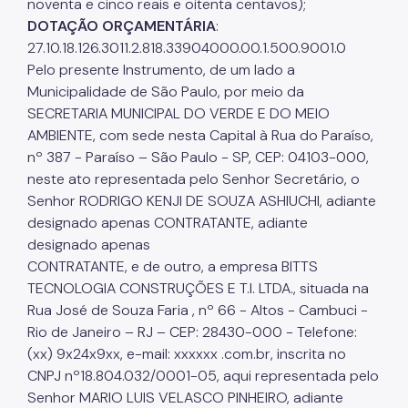
noventa e cinco reais e oitenta centavos);
DOTAÇÃO ORÇAMENTÁRIA
:
27.10.18.126.3011.2.818.33904000.00.1.500.9001.0
Pelo presente Instrumento, de um lado a
Municipalidade de São Paulo, por meio da
SECRETARIA MUNICIPAL DO VERDE E DO MEIO
AMBIENTE, com sede nesta Capital à Rua do Paraíso,
nº 387 - Paraíso – São Paulo - SP, CEP: 04103-000,
neste ato representada pelo Senhor Secretário, o
Senhor RODRIGO KENJI DE SOUZA ASHIUCHI, adiante
designado apenas CONTRATANTE, adiante
designado apenas
CONTRATANTE, e de outro, a empresa BITTS
TECNOLOGIA CONSTRUÇÕES E T.I. LTDA., situada na
Rua José de Souza Faria , nº 66 - Altos - Cambuci -
Rio de Janeiro – RJ – CEP: 28430-000 - Telefone:
(xx) 9x24x9xx, e-mail: xxxxxx .com.br, inscrita no
CNPJ nº18.804.032/0001-05, aqui representada pelo
Senhor MARIO LUIS VELASCO PINHEIRO, adiante