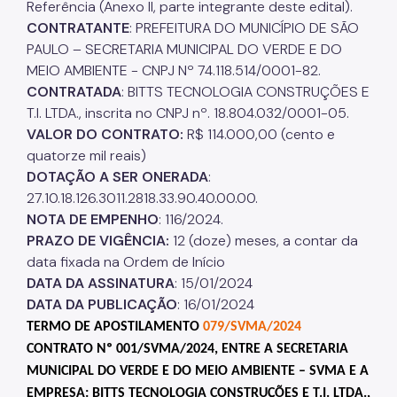
Referência (Anexo II, parte integrante deste edital).
Projetos Urbanos
CONTRATANTE
: PREFEITURA DO MUNICÍPIO DE SÃO
PAULO – SECRETARIA MUNICIPAL DO VERDE E DO
Informações Ambientais
MEIO AMBIENTE - CNPJ Nº 74.118.514/0001-82.
CONTRATADA
: BITTS TECNOLOGIA CONSTRUÇÕES E
Licenciamento Ambiental
T.I. LTDA., inscrita no CNPJ nº. 18.804.032/0001-05.
VALOR DO CONTRATO:
R$ 114.000,00 (cento e
Licenciamento Ambiental Industrial
quatorze mil reais)
Licenciamento Ambiental Não-Industrial
DOTAÇÃO A SER ONERADA
:
27.10.18.126.3011.2818.33.90.40.00.00.
Heliponto
NOTA DE EMPENHO
: 116/2024.
Áreas Contaminadas
PRAZO DE VIGÊNCIA:
12 (doze) meses, a contar da
data fixada na Ordem de Início
Estudos Ambientais
DATA DA ASSINATURA
: 15/01/2024
Produtos Perigosos
DATA DA PUBLICAÇÃO
: 16/01/2024
TERMO DE APOSTILAMENTO
079/SVMA/2024
TCA - Termo de Compromisso Ambiental
CONTRATO Nº
001/SVMA/2024
, ENTRE A SECRETARIA
Motogeradores
MUNICIPAL DO VERDE E DO MEIO AMBIENTE – SVMA E A
EMPRESA:
BITTS TECNOLOGIA CONSTRUÇÕES E T.I. LTDA.,