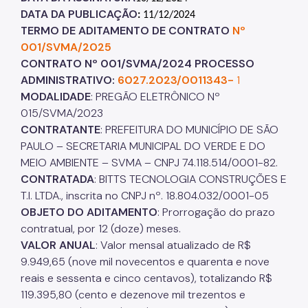
DATA DA PUBLICAÇÃO
:
11/12/2024
Áreas Protegidas, Áreas Verdes e Espaços Livres
TERMO DE ADITAMENTO DE CONTRATO
Nº
001/SVMA/2025
Plano de Ação Climática
CONTRATO Nº 001/SVMA/2024 PROCESSO
Serviços Ambientais
ADMINISTRATIVO:
6027.2023/0011343-
1
MODALIDADE
: PREGÃO ELETRÔNICO Nº
Educação Ambiental
015/SVMA/2023
CONTRATANTE
: PREFEITURA DO MUNICÍPIO DE SÃO
Programas
PAULO – SECRETARIA MUNICIPAL DO VERDE E DO
Município VerdeAzul
MEIO AMBIENTE – SVMA – CNPJ 74.118.514/0001-82.
CONTRATADA
: BITTS TECNOLOGIA CONSTRUÇÕES E
Resíduos Sólidos
T.I. LTDA., inscrita no CNPJ nº. 18.804.032/0001-05
OBJETO DO ADITAMENTO
: Prorrogação do prazo
Legislação
contratual, por 12 (doze) meses.
Biblioteca
VALOR ANUAL
: Valor mensal atualizado de R$
9.949,65 (nove mil novecentos e quarenta e nove
Ouvidoria Geral
reais e sessenta e cinco centavos), totalizando R$
119.395,80 (cento e dezenove mil trezentos e