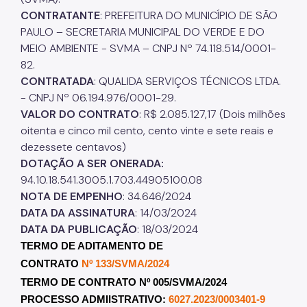
CONTRATANTE
: PREFEITURA DO MUNICÍPIO DE SÃO
PAULO – SECRETARIA MUNICIPAL DO VERDE E DO
MEIO AMBIENTE - SVMA – CNPJ Nº 74.118.514/0001-
82.
CONTRATADA
: QUALIDA SERVIÇOS TÉCNICOS LTDA.
- CNPJ Nº 06.194.976/0001-29.
VALOR DO CONTRATO
: R$ 2.085.127,17 (Dois milhões
oitenta e cinco mil cento, cento vinte e sete reais e
dezessete centavos)
DOTAÇÃO A SER ONERADA:
94.10.18.541.3005.1.703.44905100.08
NOTA DE EMPENHO
: 34.646/2024
DATA DA ASSINATURA
: 14/03/2024
DATA DA PUBLICAÇÃO
: 18/03/2024
TERMO DE ADITAMENTO DE
CONTRATO
Nº 133/SVMA/2024
TERMO DE CONTRATO Nº 005/SVMA/2024
PROCESSO ADMIISTRATIVO:
6027.2023/0003401-9