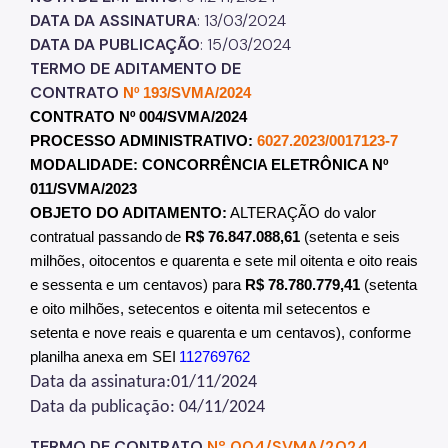
DATA DA ASSINATURA
: 13/03/2024
DATA DA PUBLICAÇÃO
: 15/03/2024
TERMO DE ADITAMENTO DE
CONTRATO
Nº 193/SVMA/2024
CONTRATO Nº 004/SVMA/2024
PROCESSO ADMINISTRATIVO:
6027.2023/0017123-7
MODALIDADE: CONCORRÊNCIA ELETRÔNICA Nº
011/SVMA/2023
OBJETO DO ADITAMENTO:
ALTERAÇÃO do valor
contratual passando
de
R$ 76.847.088,61
(setenta e seis
milhões, oitocentos e quarenta e sete mil oitenta e oito reais
e sessenta e um centavos) para
R$ 78.780.779,41
(setenta
e oito milhões, setecentos e oitenta mil setecentos e
setenta e nove reais e quarenta e um centavos), conforme
planilha anexa em SEI
112769762
Data da assinatura:01/11/2024
Data da publicação: 04/11/2024
TERMO DE CONTRATO
Nº 004/SVMA/2024