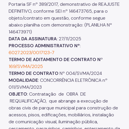
Portaria SF nº 389/2017, demonstrativo de REAJUSTE
DEFINITIVO, conforme SEI nº 146473765, para o
objeto/contrato em questão, conforme segue
abaixo planilha com demonstração: (PLANILHA Nº
146473971)
DATA DA ASSINATURA
: 27/11/2025
PROCESSO ADMINISTRATIVO Nº
:
6027.2023/0017123-7
TERMO DE ADITAMENTO DE CONTRATO N
º
169/SVMA/2025
TERMO DE CONTRATO
Nº 004/SVMA/2024
MODALIDADE
: CONCORRÊNCIA ELETRÔNICA nº
011/SVMA/2023
OBJETO
: Contratação de OBRA DE
REQUALIFICAÇÃO, que abrange a execução de
obras civis de parque municipal para construção de
acessos, pisos, edificações, mobiliários, instalação
de comunicação visual, iluminação pública,
cercamento, parquinhos, caminhos, enterramento da