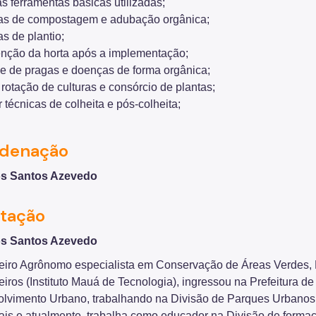
s ferramentas básicas utilizadas;
as de compostagem e adubação orgânica;
s de plantio;
nção da horta após a implementação;
le de pragas e doenças de forma orgânica;
rotação de culturas e consórcio de plantas;
 técnicas de colheita e pós-colheita;
denação
os Santos Azevedo
itação
os Santos Azevedo
iro Agrônomo especialista em Conservação de Áreas Verdes,
iros (Instituto Mauá de Tecnologia), ingressou na Prefeitura 
lvimento Urbano, trabalhando na Divisão de Parques Urbanos,
ais e atualmente, trabalha como educador na Divisão de fo