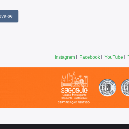
eva-se
Instagram
I
Facebook
I
YouTube
I
o, cidade inteligente, resiliente e sustentável