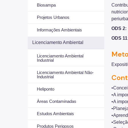
Contrib
Biosampa
nutricio
Projetos Urbanos
periurb
ODS 2: 
Informações Ambientais
ODS 11
Licenciamento Ambiental
Meto
Licenciamento Ambiental
Industrial
Expositi
Licenciamento Ambiental Não-
Cont
Industrial
•Conceit
Heliponto
•A impo
Áreas Contaminadas
•A impo
•Planej
Estudos Ambientais
•Aprende
•Seleção
Produtos Perigosos