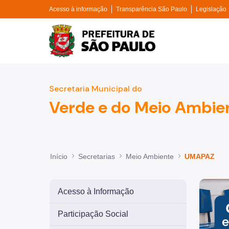
Divisor de acesso à informação
Divisor de tr
Pular para o Conteúdo principal
Acesso à informação
Transparência São Paulo
Legislação
Prefeitura de São Paulo
Secretaria Municipal do
Verde e do Meio Ambie
Início
Secretarias
Meio Ambiente
UMAPAZ
Imagem 
Acesso à Informação
Participação Social