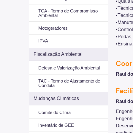
•Quais a
•Técnic
TCA - Termo de Compromisso
•Técnica
Ambiental
•Manute
Motogeradores
•Contro
•Podas, 
IPVA
•Ensinar
Fiscalização Ambiental
Coor
Defesa e Valorização Ambiental
Raul d
TAC - Termo de Ajustamento de
Conduta
Facil
Mudanças Climáticas
Raul d
Engenhe
Comitê do Clima
Engenhe
Inventário de GEE
Desenvo
medicin