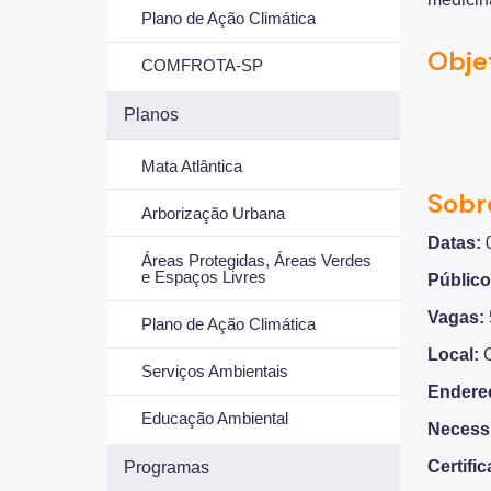
Plano de Ação Climática
Obje
COMFROTA-SP
Planos
Mata Atlântica
Sobr
Arborização Urbana
Datas:
Áreas Protegidas, Áreas Verdes
e Espaços Livres
Públic
Vagas:
Plano de Ação Climática
Local:
C
Serviços Ambientais
Endere
Educação Ambiental
Necessi
Certifi
Programas