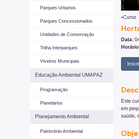
Parques Urbanos
•Curso
Parques Concessionados
Hort
Unidades de Conservação
Data:
0
Horário
Trilha Interparques
Viveiros Municipais
Inscr
Educação Ambiental UMAPAZ
Desc
Programação
Este cu
Planetários
em pequ
saúde, 
Planejamento Ambiental
Obje
Patrimônio Ambiental