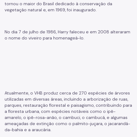
tornou o maior do Brasil dedicado à conservação da
Arborização Urbana
vegetação natural e, em 1969, foi inaugurado.
Áreas Protegidas, Áreas Verdes e Espaços Livres
Plano de Ação Climática
No dia 7 de julho de 1986, Harry faleceu e em 2008 alteraram
o nome do viveiro para homenageá-lo.
Serviços Ambientais
Educação Ambiental
Programas
Município VerdeAzul
Resíduos Sólidos
Atualmente, o VHB produz cerca de 270 espécies de árvores
utilizadas em diversas áreas, incluindo a arborização de ruas,
Legislação
parques, restauração florestal e paisagismo, contribuindo para
a floresta urbana, com espécies notáveis como o ipê-
Biblioteca
amarelo, o ipê-rosa-anão, o cambuci, o cambucá, e algumas
ameaçadas de extinção como o palmito-juçara, o jacarandá-
Ouvidoria Geral
da-bahia e a araucária.