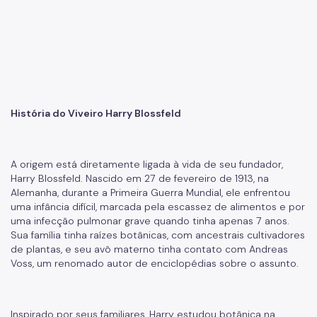
Biosampa
Projetos Urbanos
Informações Ambientais
Licenciamento Ambiental
História do Viveiro Harry Blossfeld
Licenciamento Ambiental Industrial
Licenciamento Ambiental Não-Industrial
A origem está diretamente ligada à vida de seu fundador,
Heliponto
Harry Blossfeld. Nascido em 27 de fevereiro de 1913, na
Alemanha, durante a Primeira Guerra Mundial, ele enfrentou
Áreas Contaminadas
uma infância difícil, marcada pela escassez de alimentos e por
uma infecção pulmonar grave quando tinha apenas 7 anos.
Estudos Ambientais
Sua família tinha raízes botânicas, com ancestrais cultivadores
de plantas, e seu avô materno tinha contato com Andreas
Produtos Perigosos
Voss, um renomado autor de enciclopédias sobre o assunto.
TCA - Termo de Compromisso Ambiental
Motogeradores
Inspirado por seus familiares, Harry estudou botânica na