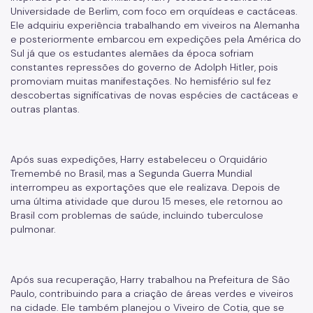
Universidade de Berlim, com foco em orquídeas e cactáceas.
IPVA
Ele adquiriu experiência trabalhando em viveiros na Alemanha
e posteriormente embarcou em expedições pela América do
Fiscalização Ambiental
Sul já que os estudantes alemães da época sofriam
constantes repressões do governo de Adolph Hitler, pois
Defesa e Valorização Ambiental
promoviam muitas manifestações. No hemisfério sul fez
descobertas significativas de novas espécies de cactáceas e
TAC - Termo de Ajustamento de Conduta
outras plantas.
Mudanças Climáticas
Após suas expedições, Harry estabeleceu o Orquidário
Comitê do Clima
Tremembé no Brasil, mas a Segunda Guerra Mundial
interrompeu as exportações que ele realizava. Depois de
Inventário de GEE
uma última atividade que durou 15 meses, ele retornou ao
Plano de Ação Climática
Brasil com problemas de saúde, incluindo tuberculose
pulmonar.
COMFROTA-SP
Planos
Após sua recuperação, Harry trabalhou na Prefeitura de São
Paulo, contribuindo para a criação de áreas verdes e viveiros
Mata Atlântica
na cidade. Ele também planejou o Viveiro de Cotia, que se