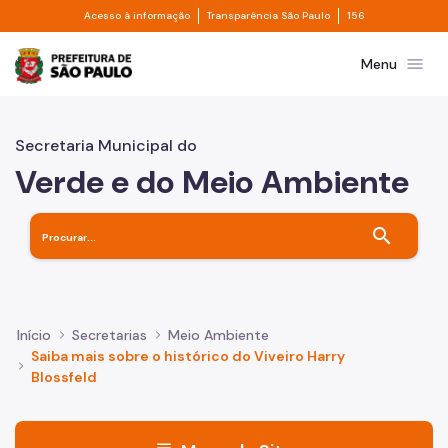
Divisor de acesso à informação
Divisor de transpa
Pular para o Conteúdo principal
Acesso à informação
Transparência São Paulo
156
Prefeitura de São Paulo
menu
Menu
Secretaria Municipal do
Verde e do Meio Ambiente
search
Início
Secretarias
Meio Ambiente
Saiba mais sobre o histórico do Viveiro Harry
Blossfeld