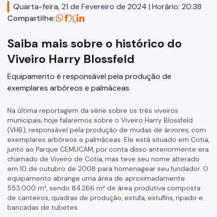
Quarta-feira, 21 de Fevereiro de 2024 | Horário: 20:38
Herbário Municipal
Compartilhe:
Parques Urbanos
Saiba mais sobre o histórico do
Parques Concessionados
Viveiro Harry Blossfeld
Unidades de Conservação
Equipamento é responsável pela produção de
exemplares arbóreos e palmáceas
Trilha Interparques
Viveiros Municipais
Na última reportagem da série sobre os três viveiros
municipais, hoje falaremos sobre o Viveiro Harry Blossfeld
Educação Ambiental UMAPAZ
(VHB), responsável pela produção de mudas de árvores, com
exemplares arbóreos e palmáceas. Ele está situado em Cotia,
Programação
junto ao Parque CEMUCAM, por conta disso anteriormente era
chamado de Viveiro de Cotia, mas teve seu nome alterado
Planetários
em 10 de outubro de 2008 para homenagear seu fundador. O
equipamento abrange uma área de aproximadamente
Planejamento Ambiental
553.000 m², sendo 84.266 m² de área produtiva composta
de canteiros, quadras de produção, estufa, estufins, ripado e
Patrimônio Ambiental
bancadas de tubetes.