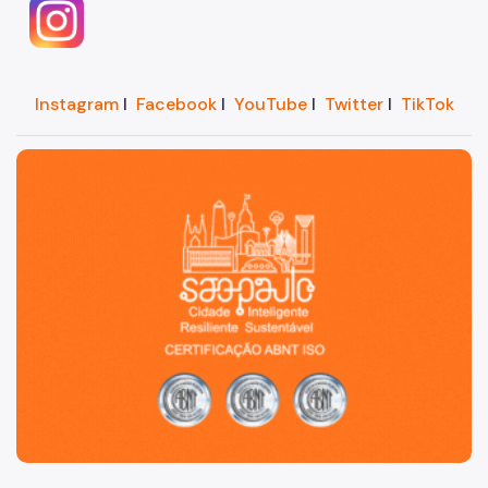
Instagram
I
Facebook
I
YouTube
I
Twitter
I
TikTok
São Paulo, cidade inteligente, resiliente e sustentável