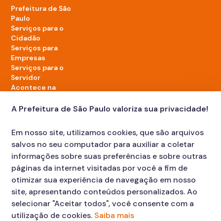
Prefeitura de São
Paulo
Serviços para o
Cidadão
Serviços para
Empresas
Serviços para o
Servidor
Acontece na
cidade
A Prefeitura de São Paulo valoriza sua privacidade!
LinkedIn da Prefeitura de São Paulo
TikTok da Prefeitura de São Paulo
YouTube da Prefeitura de São Paulo
X da Prefeitura de São Paulo
Instagram da Prefeitura de São Paulo
Facebook da Prefeitura de São Paulo
Em nosso site, utilizamos cookies, que são arquivos
Diário Oficial
salvos no seu computador para auxiliar a coletar
informações sobre suas preferências e sobre outras
páginas da internet visitadas por você a fim de
otimizar sua experiência de navegação em nosso
site, apresentando conteúdos personalizados. Ao
selecionar "Aceitar todos", você consente com a
utilização de cookies.
Saiba mais