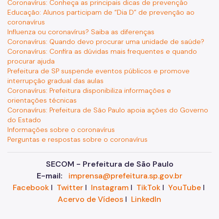
Coronavírus: Conheça as principais dicas de prevenção
Educação: Alunos participam de “Dia D” de prevenção ao
coronavírus
Influenza ou coronavírus? Saiba as diferenças
Coronavírus: Quando devo procurar uma unidade de saúde?
Coronavírus: Confira as dúvidas mais frequentes e quando
procurar ajuda
Prefeitura de SP suspende eventos públicos e promove
interrupção gradual das aulas
Coronavírus: Prefeitura disponibiliza informações e
orientações técnicas
Coronavírus: Prefeitura de São Paulo apoia ações do Governo
do Estado
Informações sobre o coronavírus
Perguntas e respostas sobre o coronavírus
SECOM - Prefeitura de São Paulo
E-mail:
imprensa@prefeitura.sp.gov.br
Facebook
I
Twitter
I
Instagram
I
TikTok
I
YouTube
I
Acervo de Vídeos
I
LinkedIn