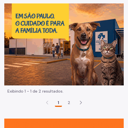
Im
Exibindo 1 - 1 de 2 resultados.
1
2
Sã