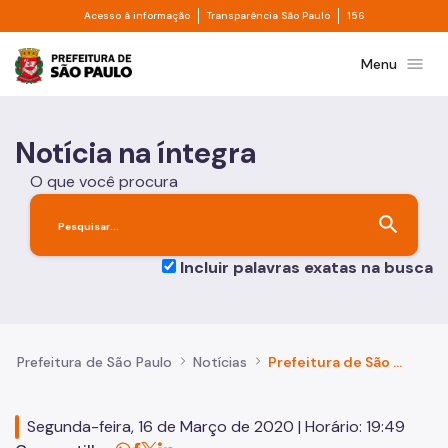
Divisor de acesso à informação
Divisor de transpa
Pular para o Conteúdo principal
Acesso à informação
Transparência São Paulo
156
Prefeitura de São Paulo
menu
Menu
Notícia na íntegra
O que você procura
search
Incluir palavras exatas na busca
Prefeitura de São Paulo
Notícias
Prefeitura de São Paulo anuncia novas medidas para evitar a proliferação do Covid-19 e garantir atendimento médico
Segunda-feira, 16 de Março de 2020 | Horário: 19:49