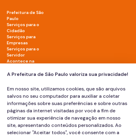
Prefeitura de São
Paulo
Serviços para o
Cidadão
Serviços para
Empresas
Serviços para o
Servidor
Acontece na
cidade
A Prefeitura de São Paulo valoriza sua privacidade!
LinkedIn da Prefeitura de São Paulo
TikTok da Prefeitura de São Paulo
YouTube da Prefeitura de São Paulo
X da Prefeitura de São Paulo
Instagram da Prefeitura de São Paulo
Facebook da Prefeitura de São Paulo
Em nosso site, utilizamos cookies, que são arquivos
Diário Oficial
salvos no seu computador para auxiliar a coletar
informações sobre suas preferências e sobre outras
páginas da internet visitadas por você a fim de
otimizar sua experiência de navegação em nosso
site, apresentando conteúdos personalizados. Ao
selecionar "Aceitar todos", você consente com a