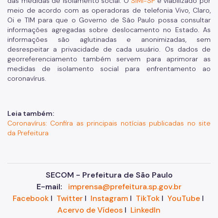
das medidas de isolamento social. O
SIMI-SP
é viabilizado por
meio de acordo com as operadoras de telefonia Vivo, Claro,
Oi e TIM para que o Governo de São Paulo possa consultar
informações agregadas sobre deslocamento no Estado. As
informações são aglutinadas e anonimizadas, sem
desrespeitar a privacidade de cada usuário. Os dados de
georreferenciamento também servem para aprimorar as
medidas de isolamento social para enfrentamento ao
coronavírus.
Leia também:
Coronavírus: Confira as principais notícias publicadas no site
da Prefeitura
SECOM - Prefeitura de São Paulo
E-mail:
imprensa@prefeitura.sp.gov.br
Facebook
I
Twitter
I
Instagram
I
TikTok
I
YouTube
I
Acervo de Vídeos
I
LinkedIn