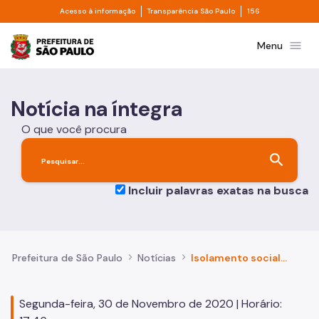
Divisor de acesso à informação
Divisor de transpa
Pular para o Conteúdo principal
Acesso à informação
Transparência São Paulo
156
Prefeitura de São Paulo
menu
Menu
Notícia na íntegra
O que você procura
search
Incluir palavras exatas na busca
Prefeitura de São Paulo
Notícias
Isolamento social: Capital registrou 45% no último domingo (29)
Segunda-feira, 30 de Novembro de 2020 | Horário: