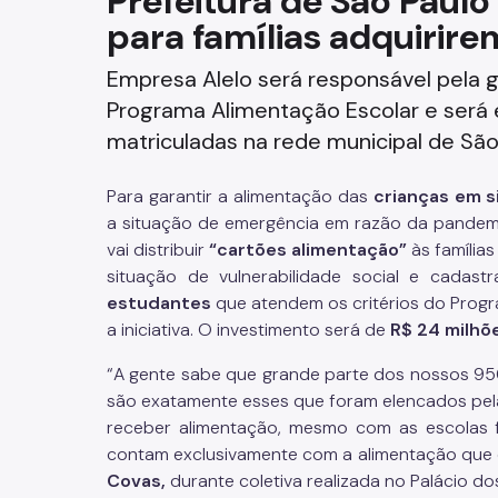
Prefeitura de São Paulo
para famílias adquirir
Fazenda
Empresa Alelo será responsável pela g
Funerários e Cemiteriais
Programa Alimentação Escolar e será 
Mobilidade Urbana e Transport
matriculadas na rede municipal de São
Rua e Bairro
Para garantir a alimentação das
crianças em s
a situação de emergência em razão da pandemia
Saúde e Bem-estar
vai distribuir
“cartões alimentação”
às família
situação de vulnerabilidade social e cadast
Segurança
estudantes
que atendem os critérios do Prog
a iniciativa. O investimento será de
R$ 24 milhõ
Trabalho
“A gente sabe que grande parte dos nossos 950 
são exatamente esses que foram elencados pel
receber alimentação, mesmo com as escolas 
contam exclusivamente com a alimentação que é
Covas,
durante coletiva realizada no Palácio d