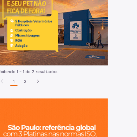
Normas e procedimentos
Exibindo 1 - 1 de 2 resultados.
1
2
São Paulo, ci