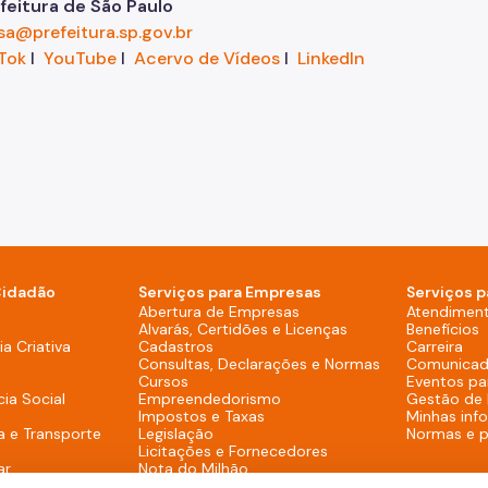
eitura de São Paulo
sa@prefeitura.sp.gov.br
Tok
I
YouTube
I
Acervo de Vídeos
I
LinkedIn
Cidadão
Serviços para Empresas
Serviços p
sktop)
Abertura de Empresas
Atendimen
Alvarás, Certidões e Licenças
Benefícios
overno (Rodapé - Desktop)
a Criativa
Cadastros
Carreira
Consultas, Declarações e Normas
Comunicad
Cursos
Eventos pa
cia Social
Empreendedorismo
Gestão de
Impostos e Taxas
Minhas inf
a e Transporte
Legislação
Normas e 
Licitações e Fornecedores
ar
Nota do Milhão
Oportunidades