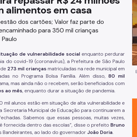
 irá repassar R$ 24 milhões
em alimentos em casa
Impostos e Taxas
estão dos cartões; Valor faz parte do
Legislação
encaminhado para 350 mil crianças
e
Licitações e Fornecedores
 Paulo
Nota do Milhão
ituação de vulnerabilidade social
enquanto perdurar
 do covid-19 (coronavírus), a Prefeitura de São Paulo
Oportunidades
s de
273 mil crianças
matriculadas na rede municipal em
radas no Programa Bolsa Família. Além disso,
80 mil
Programas e Benefícios
rama, mas ainda não o recebem, serão beneficiados com
es ao mês
, enquanto durar a situação de pandemia.
mil alunos estão em situação de alta vulnerabilidade e
a Secretaria Municipal de Educação para continuarem a
fechadas. Sabemos que essas pessoas, muitas vezes,
 fornecida dentro das escolas”, disse
o prefeito
Bruno
os Bandeirantes, ao lado do governador
João Doria
.