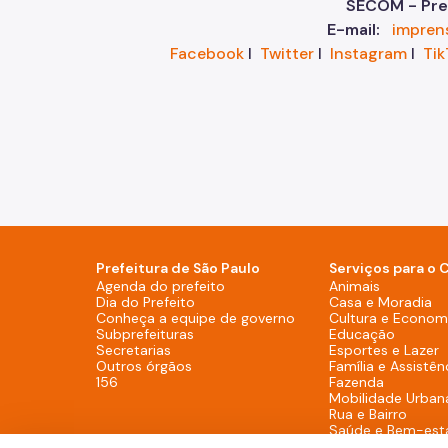
SECOM - Pref
E-mail:
impren
Facebook
I
Twitter
I
Instagram
I
Tik
Prefeitura de São Paulo
Serviços para o 
Agenda do prefeito (Rodapé - De
Agenda do prefeito
Animais
Dia do Prefeito (Rodapé - Desktop)
Dia do Prefeito
Casa e Moradia
Conheça a equipe de g
Conheça a equipe de governo
Cultura e Economi
Subprefeituras (Rodapé - Desktop)
Subprefeituras
Educação
Secretarias (Rodapé - Desktop)
Secretarias
Esportes e Lazer
Outros órgãos (Rodapé - Desktop)
Outros órgãos
Família e Assistên
156 (Rodapé - Desktop)
156
Fazenda
Mobilidade Urban
Rua e Bairro
Saúde e Bem-est
Segurança