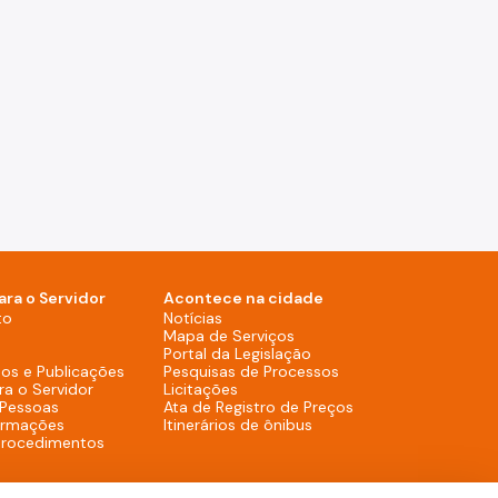
ara o Servidor
Acontece na cidade
Notícias (Rodapé - Desktop)
to
Notícias
Mapa de Serviços (Rodapé 
Mapa de Serviços
Portal da Legislação (Ro
Portal da Legislação
Pesquisas de Process
os e Publicações
Pesquisas de Processos
Licitações (Rodapé - Desktop)
ra o Servidor
Licitações
Ata de Registro de
 Pessoas
Ata de Registro de Preços
Itinerários de ônibus (R
ormações
Itinerários de ônibus
procedimentos