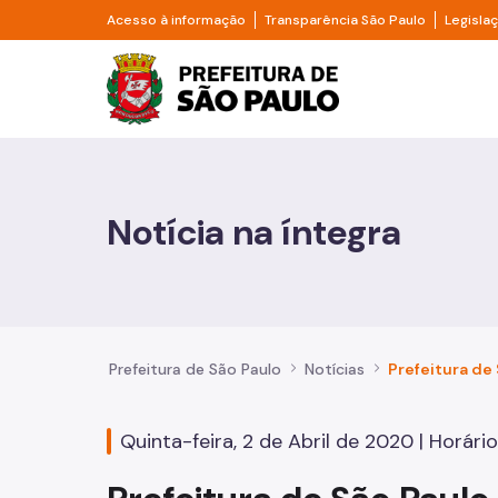
Pular para o Conteúdo principal
Divisor de acesso à informação
Divisor d
Acesso à informação
Transparência São Paulo
Legisla
Prefeitura de São Pa
Cidadão
Animais
Notícia na íntegra
Casa e Moradia
Cultura e Economia Criativa
Educação
Prefeitura de São Paulo
Notícias
Esportes e Lazer
Quinta-feira, 2 de Abril de 2020 | Horário
Família e Assistência Social