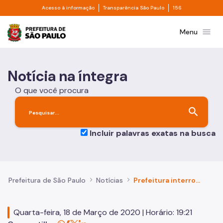
Divisor de acesso à informação
Divisor de transpa
Pular para o Conteúdo principal
Acesso à informação
Transparência São Paulo
156
Prefeitura de São Paulo
menu
Menu
Notícia na íntegra
O que você procura
search
Incluir palavras exatas na busca
Prefeitura de São Paulo
Notícias
Prefeitura interrompe funcionamento de estabelecimentos comerciais
Quarta-feira, 18 de Março de 2020 | Horário: 19:21