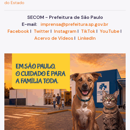
do Estado
SECOM - Prefeitura de São Paulo
E-mail:
imprensa@prefeitura.sp.gov.br
Facebook
I
Twitter
I
Instagram
I
TikTok
I
YouTube
I
Acervo de Vídeos
I
LinkedIn
Im