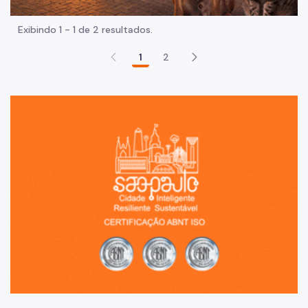
Exibindo 1 - 1 de 2 resultados.
1
2
Sã