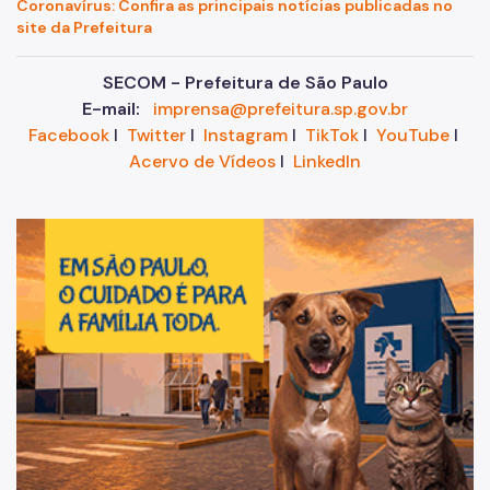
Coronavírus: Confira as principais notícias publicadas no
site da Prefeitura
SECOM - Prefeitura de São Paulo
E-mail:
imprensa@prefeitura.sp.gov.br
Facebook
I
Twitter
I
Instagram
I
TikTok
I
YouTube
I
Acervo de Vídeos
I
LinkedIn
Im