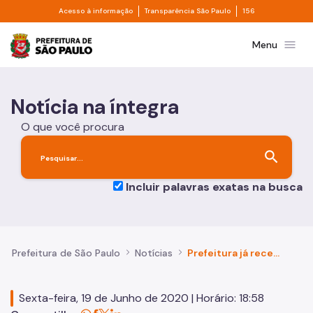
Divisor de acesso à informação
Divisor de transpa
Pular para o Conteúdo principal
Acesso à informação
Transparência São Paulo
156
Prefeitura de São Paulo
menu
Menu
Notícia na íntegra
O que você procura
search
Incluir palavras exatas na busca
Prefeitura de São Paulo
Notícias
Prefeitura já recebeu 130 propostas de protocolos sanitários de reabertura de entidades setoriais
Sexta-feira, 19 de Junho de 2020 | Horário: 18:58