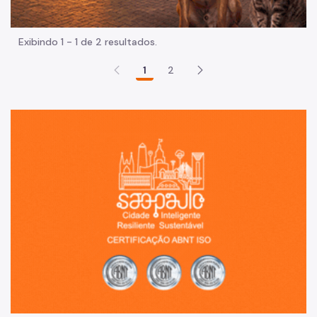
Exibindo 1 - 1 de 2 resultados.
1
2
Sã