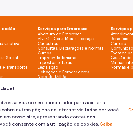
Cidadão
Serviços para Empresas
Serviços p
sktop)
Abertura de Empresas
Atendimen
Alvarás, Certidões e Licenças
Benefícios
overno (Rodapé - Desktop)
a Criativa
Cadastros
Carreira
Consultas, Declarações e Normas
Comunicad
Cursos
Eventos pa
cia Social
Empreendedorismo
Gestão de
Impostos e Taxas
Minhas inf
a e Transporte
Legislação
Normas e 
Licitações e Fornecedores
ar
Nota do Milhão
Oportunidades
Programas e Benefícios
cidade!
quivos salvos no seu computador para auxiliar a
 sobre outras páginas da internet visitadas por você
Co
ão em nosso site, apresentando conteúdos
, você consente com a utilização de cookies.
Saiba
 sua Solicitação
© COPYRIGHT 2023, Prefeitur