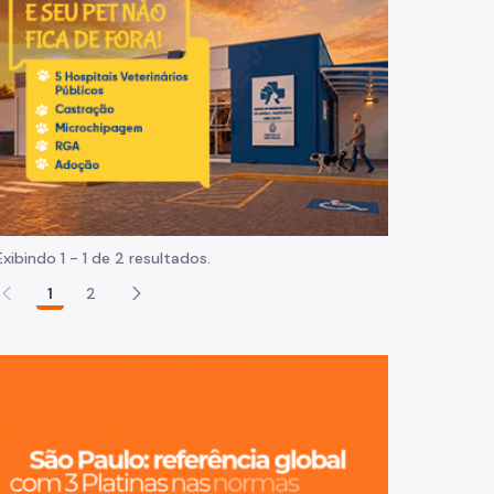
Normas e procedimentos
Exibindo 1 - 1 de 2 resultados.
1
2
São Paulo, ci