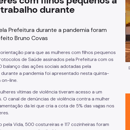
heres com filhos pequenos a
trabalho durante
Impostos e Taxas
Legislação
ela Prefeitura durante a pandemia foram
e
Licitações e Fornecedores
efeito Bruno Covas
Nota do Milhão
 orientação para que as mulheres com filhos pequenos
otocolos de Saúde assinados pela Prefeitura com os
Oportunidades
 O balanço das ações sociais adotadas pela
o durante a pandemia foi apresentado nesta quinta-
Programas e Benefícios
 on-line.
ulheres vítimas de violência tiveram acesso a um
s.
O canal de denúncias de violência contra a mulher
lamentação da lei que cria a cota de 5% das vagas nos
eres.
pela Vida, 500 costureiras e 117 cozinheiras foram