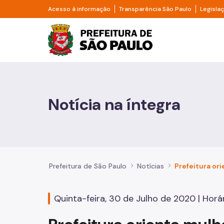
Pular para o Conteúdo principal
Divisor de acesso à informação
Divisor d
Acesso à informação
Transparência São Paulo
Legisla
Prefeitura de São Pa
Cidadão
Animais
Notícia na íntegra
Casa e Moradia
Cultura e Economia Criativa
Educação
Prefeitura de São Paulo
Notícias
Esportes e Lazer
Quinta-feira, 30 de Julho de 2020 | Horár
Família e Assistência Social