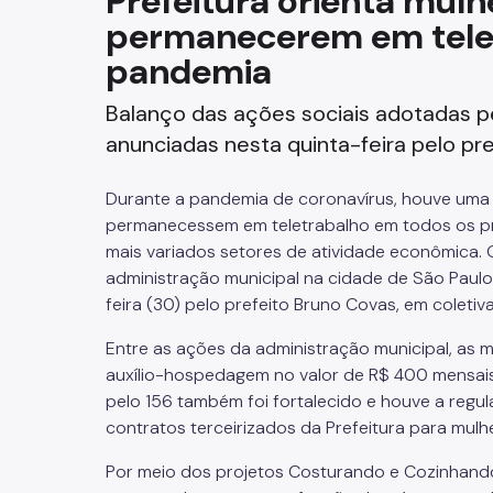
Prefeitura orienta mul
permanecerem em tele
Fazenda
pandemia
Funerários e Cemiteriais
Balanço das ações sociais adotadas p
Mobilidade Urbana e Transport
anunciadas nesta quinta-feira pelo pr
Rua e Bairro
Durante a pandemia de coronavírus, houve uma
permanecessem em teletrabalho em todos os pr
Saúde e Bem-estar
mais variados setores de atividade econômica.
administração municipal na cidade de São Paul
Segurança
feira (30) pelo prefeito Bruno Covas, em coletiva
Entre as ações da administração municipal, as m
Trabalho
auxílio-hospedagem no valor de R$ 400 mensai
pelo 156 também foi fortalecido e houve a regu
contratos terceirizados da Prefeitura para mulh
Por meio dos projetos Costurando e Cozinhando 