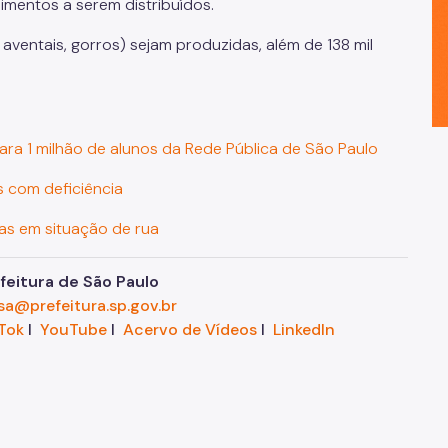
mentos a serem distribuídos.
aventais, gorros) sejam produzidas, além de 138 mil
para 1 milhão de alunos da Rede Pública de São Paulo
s com deficiência
as em situação de rua
eitura de São Paulo
sa@prefeitura.sp.gov.br
Tok
I
YouTube
I
Acervo de Vídeos
I
LinkedIn