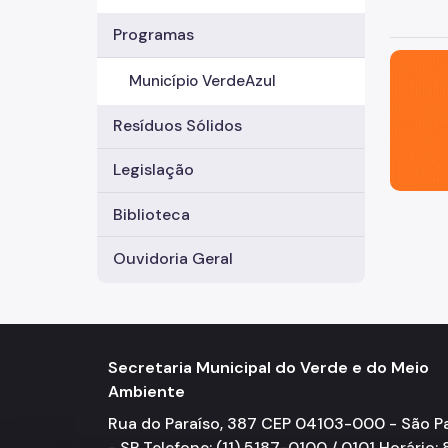
Programas
São Paul
Município VerdeAzul
Resíduos Sólidos
Legislação
Biblioteca
Ouvidoria Geral
Secretaria Municipal do Verde e do Meio
Ambiente
Rua do Paraíso, 387 CEP 04103-000 - São P
- SP Telefone: (11) 5187-0100 / 0101 Horário: 