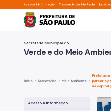
Pular para o Conteúdo principal
Divisor de acesso à informação
Divisor d
Acesso à informação
Transparência São Paulo
Legisla
Prefeitura de São Pa
Secretaria Municipal do
Verde e do Meio Ambie
Prefeitura
Início
Secretarias
Meio Ambiente
parceria p
na capital 
Imagem 
Acesso à Informação