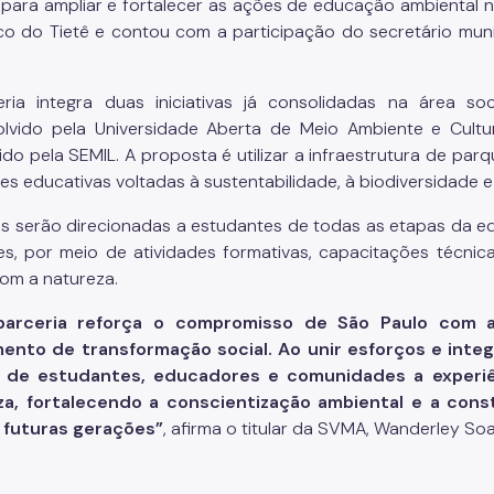
 para ampliar e fortalecer as ações de educação ambiental no
co do Tietê e contou com a participação do secretário mun
ria integra duas iniciativas já consolidadas na área so
lvido pela Universidade Aberta de Meio Ambiente e Cult
do pela SEMIL. A proposta é utilizar a infraestrutura de parqu
es educativas voltadas à sustentabilidade, à biodiversidade e
s serão direcionadas a estudantes de todas as etapas da e
es, por meio de atividades formativas, capacitações técni
com a natureza.
parceria reforça o compromisso de São Paulo com
mento de transformação social. Ao unir esforços e inte
 de estudantes, educadores e comunidades a experi
za, fortalecendo a conscientização ambiental e a con
 futuras gerações”
, afirma o titular da SVMA, Wanderley So