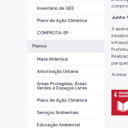
comprom
Inventário de GEE
Junho 
Plano de Ação Climática
A assin
COMFROTA-SP
iniciat
infraes
Planos
Prefeit
Realiza
Mata Atlântica
parques
Arborização Urbana
Acesse
Áreas Protegidas, Áreas
Verdes e Espaços Livres
Plano de Ação Climática
Serviços Ambientais
Educação Ambiental