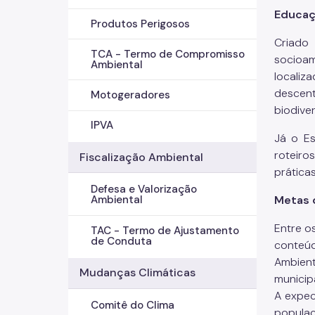
Educaç
Produtos Perigosos
Criado
TCA - Termo de Compromisso
socioam
Ambiental
localiz
descent
Motogeradores
biodive
IPVA
Já o E
roteiro
Fiscalização Ambiental
prática
Defesa e Valorização
Metas 
Ambiental
Entre o
TAC - Termo de Ajustamento
de Conduta
conteúd
Ambient
Mudanças Climáticas
municip
A expec
Comitê do Clima
popula