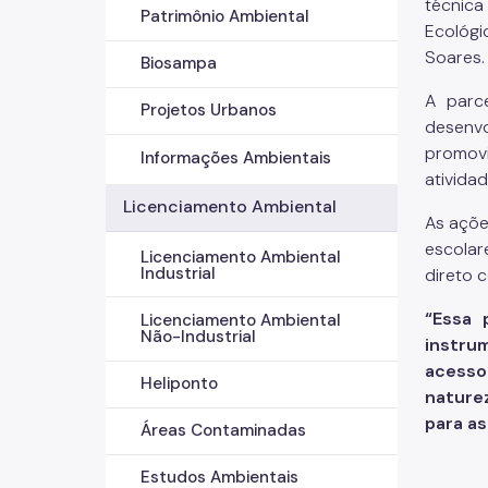
técnica
Patrimônio Ambiental
Ecológi
Soares.
Biosampa
A parce
Projetos Urbanos
desenvo
promovi
Informações Ambientais
atividad
Licenciamento Ambiental
As açõe
escolar
Licenciamento Ambiental
Industrial
direto 
“Essa 
Licenciamento Ambiental
Não-Industrial
instru
acesso
Heliponto
nature
para as
Áreas Contaminadas
Estudos Ambientais