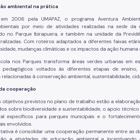
ão ambiental na prática
 em 2006 pela UMAPAZ, o programa Aventura Ambienta
bientais por meio de atividades realizadas na sede da 
ado no Parque Ibirapuera, e também na unidade da Previ
ralizadas. Com roteiros adaptados a diferentes faixas etária
rsidade, mudanças climáticas e os impactos da ação humana 
scola nos Parques transforma áreas verdes urbanas em e
s pedagógicos voltados às diferentes etapas de ensino,
s relacionadas à conservação ambiental, sustentabilidade, cid
da cooperação
s objetivos previstos no plano de trabalho estão a elaboraç
os sobre biodiversidade e sustentabilidade, o apoio técnic
al específicos para parques municipais e o fortalecimen
ais envolvidos.
tativa é consolidar uma cooperação permanente entre as d
ção a atividades de educação ambiental e incentivando