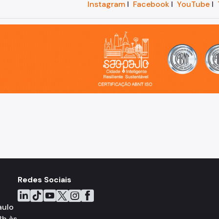
Instagram
I
Facebook
I
YouTube
I
o, cidade inteligente, resiliente e sustentável
Redes Sociais
Icone do LinkedIn
Icone do TikTok
Icone do YouTube
Icone do X
Icone do Instagram
Icone do Facebook
aulo
8h às