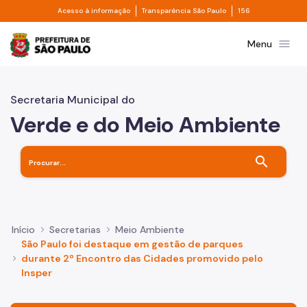
Divisor de acesso à informação
Divisor de transpa
Pular para o Conteúdo principal
Acesso à informação
Transparência São Paulo
156
Prefeitura de São Paulo
menu
Menu
Secretaria Municipal do
Verde e do Meio Ambiente
search
Início
Secretarias
Meio Ambiente
São Paulo foi destaque em gestão de parques
durante 2º Encontro das Cidades promovido pelo
Insper