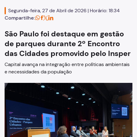
Fauna Silvestre
Segunda-feira, 27 de Abril de 2026 | Horário: 18:34
Herbário Municipal
Compartilhe:
Parques Urbanos
São Paulo foi destaque em gestão
Parques Concessionados
de parques durante 2º Encontro
Unidades de Conservação
das Cidades promovido pelo Insper
Trilha Interparques
Capital avança na integração entre políticas ambientais
e necessidades da população
Viveiros Municipais
Educação Ambiental UMAPAZ
Programação
Planetários
Planejamento Ambiental
Patrimônio Ambiental