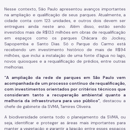
Motogeradores
Nesse contexto, São Paulo apresentou avanços importantes
IPVA
na ampliação e qualificação de seus parques. Atualmente, a
cidade conta com 123 unidades, e outros dois devem ser
Fiscalização Ambiental
entregues ainda neste ano. Além disso, estão sendo
investidos mais de R$133 milhões em obras de requalificação
em espaços como os parques Chácara do Jockey,
Defesa e Valorização Ambiental
Sapopemba e Santo Dias. Só o Parque do Carmo está
TAC - Termo de Ajustamento de Conduta
recebendo um investimento histórico de mais de R$94
milhões, que inclui a instalação de uma fonte d’água no lago,
novos quiosques e a requalificação de prédios, entre outras
Mudanças Climáticas
melhorias.
Comitê do Clima
“A ampliação da rede de parques em São Paulo vem
acompanhada de um processo contínuo de requalificação,
Inventário de GEE
com investimentos orientados por critérios técnicos que
consideram tanto a recuperação ambiental quanto a
Plano de Ação Climática
melhoria da infraestrutura para uso público”
, destacou a
chefe de gabinete da SVMA, Tamires Oliveira.
COMFROTA-SP
A biodiversidade orienta todo o planejamento da SVMA, ou
Planos
seja, identificar e proteger as áreas mais importantes para
manter a vegetação e garantir a ligação entre esses espaços