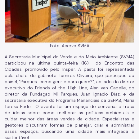
Biosampa
Projetos Urbanos
Informações Ambientais
Foto: Acervo SVMA
Licenciamento Ambiental
A Secretaria Municipal do Verde e do Meio Ambiente (SVMA)
Licenciamento Ambiental Industrial
participou na última quinta-feira (16) do Encontro das
Cidades, promovido pelo Insper. A pasta foi representada
Licenciamento Ambiental Não-Industrial
pela chefe de gabinete Tamires Oliveira, que participou do
painel, “Parques: como gerir e para quem?”, ao lado do diretor
Heliponto
executivo do Friends of the High Line, Alan van Capelle, do
diretor da Fundação Mi Parques, Juan Ignacio Díaz, e da
Áreas Contaminadas
secretária executiva do Programa Mananciais da SEHAB, Maria
Teresa Fedeli. O evento foi um espaço de conversa e troca
Estudos Ambientais
de ideias sobre como melhorar as políticas ambientais e
cuidar melhor das áreas verdes da cidade. Especialistas e
Produtos Perigosos
gestores discutiram formas de planejar, criar e administrar
TCA - Termo de Compromisso Ambiental
esses espaços, buscando uma cidade mais integrada e
sustentável.