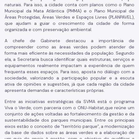
Mata Atlântica
naturais. Para isso, a cidade conta com planos como o Plano
Municipal da Mata Atlântica (PMMA) e o Plano Municipal de
Arborização Urbana
Áreas Protegidas, Áreas Verdes e Espaços Livres (PLANPAVEL),
que ajudam a guiar o crescimento da cidade de forma
Áreas Protegidas, Áreas Verdes e Espaços Livres
organizada e com preservação ambiental.
Plano de Ação Climática
A chefe de Gabinete destacou a importância de
compreender como as áreas verdes podem atender de
Serviços Ambientais
forma mais eficiente às necessidades da população. Segundo
ela, a Secretaria busca identificar quais estruturas, serviços e
Educação Ambiental
equipamentos realmente impactam a experiência de quem
frequenta esses espaços. Para isso, aposta no diálogo com a
Programas
sociedade, valorizando a participação popular e a escuta
ativa de opiniões e sugestões, já que cada região da cidade
Município VerdeAzul
apresenta demandas e características próprias.
Resíduos Sólidos
Entre as iniciativas estratégicas da SVMA está o programa
Viva o Verde, com parceria com o ONU-Habitat,que reúne um
Legislação
conjunto de ações voltadas ao fortalecimento da gestão e da
sustentabilidade dos parques municipais. Entre os principais
Biblioteca
eixos estão o conceito de “território parque”, a modernização
da base de dados sobre as áreas verdes e a elaboração de
Ouvidoria Geral
um guia de apoio à gestão, com o objetivo de qualificar a