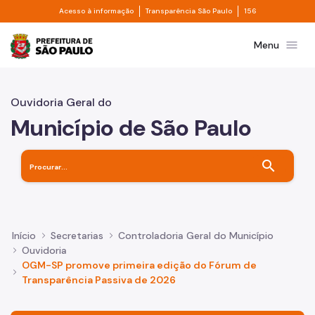
Divisor de acesso à informação
Divisor de transpa
Pular para o Conteúdo principal
Acesso à informação
Transparência São Paulo
156
Prefeitura de São Paulo
menu
Menu
Ouvidoria Geral do
Município de São Paulo
search
Início
Secretarias
Controladoria Geral do Município
Ouvidoria
OGM-SP promove primeira edição do Fórum de
Transparência Passiva de 2026