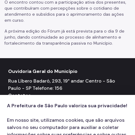
O encontro contou com a participação ativa dos presentes,
que contribuíram com percepções sobre o cotidiano de
atendimento e subsídios para o aprimoramento das ações
em curso.
A próxima edição do Fórum já está prevista para o dia 9 de
junho, dando continuidade ao processo de alinhamento e
fortalecimento da transparência passiva no Município.
Ouvidoria Geral do Município
Rua Líbero Badaró, 293, 19° andar Centro - São
Paulo - SP Telefone: 156
Contatos
Atendimento eletrônico
A Prefeitura de São Paulo valoriza sua privacidade!
mail
156
call
Em nosso site, utilizamos cookies, que são arquivos
salvos no seu computador para auxiliar a coletar
informações sobre suas preferências e sobre outras