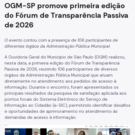
OGM-SP promove primeira edição
Ações Transparência Passiva
do Fórum de Transparência Passiva
Orientações Técnicas
de 2026
Programa de Acreditação, Integridade e Qualidade da
Rede de Ouvidorias SUS
O evento contou com a presença de 106 participantes de
Marco Legal, Contexto de Criação e Instâncias
diferentes órgãos da Administração Pública Municipal
Estruturantes
A Ouvidoria Geral do Município de São Paulo (OGM) realizou,
Processo de Acreditação
nesta data, a primeira edição do Fórum de Transparência
Passiva de 2026, reunindo 106 participantes de diversos
Edital de Seleção Simplificada nº 01/2026 para o Comitê
Consultivo
órgãos da Administração Pública Municipal que atuam
diretamente no atendimento aos pedidos de acesso à
Rede INFO
informação. Durante o encontro, foram apresentados os
principais resultados da pesquisa de satisfação aplicada aos
pontos focais do Sistema Eletrônico do Serviço de
Informação ao Cidadão (e-SIC), permitindo identificar desafios
e oportunidades de aprimoramento no atendimento às
demandas de acesso à informação.