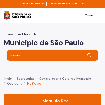
Divisor de acesso à informação
Divisor de transpa
Pular para o Conteúdo principal
Acesso à informação
Transparência São Paulo
156
Prefeitura de São Paulo
menu
Menu
Ouvidoria Geral do
Município de São Paulo
search
Início
Secretarias
Controladoria Geral do Município
Ouvidoria
Notícias
menu
Menu do Site