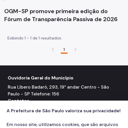
Orientações Técnicas
OGM-SP promove primeira edição do
Programa de Acreditação, Integridade e Qualidade da
Rede de Ouvidorias SUS
Fórum de Transparência Passiva de 2026
Marco Legal, Contexto de Criação e Instâncias
Estruturantes
Exibindo 1 - 1 de 1 resultados.
Processo de Acreditação
1
Edital de Seleção Simplificada nº 01/2026 para o Comitê
Consultivo
Rede INFO
Ouvidoria Geral do Município
Rua Líbero Badaró, 293, 19° andar Centro - São
Paulo - SP Telefone: 156
Contatos
Atendimento eletrônico
A Prefeitura de São Paulo valoriza sua privacidade!
mail
156
call
Em nosso site, utilizamos cookies, que são arquivos