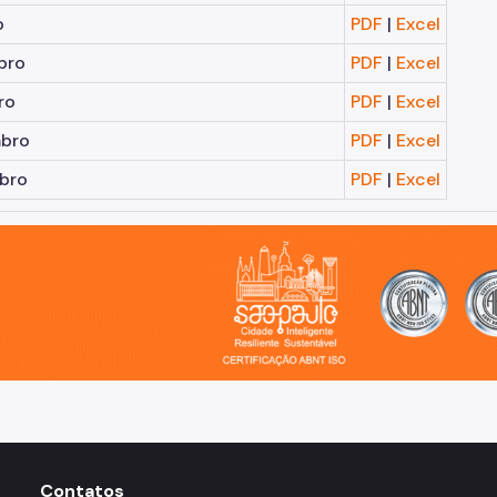
o
PDF
|
Excel
bro
PDF
|
Excel
ro
PDF
|
Excel
bro
PDF
|
Excel
bro
PDF
|
Excel
o, cidade inteligente, resiliente e sustentável
Contatos