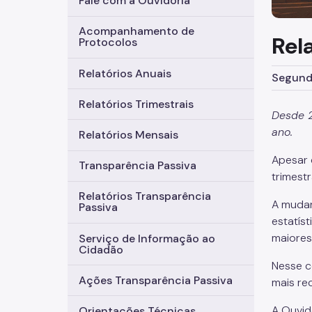
Fale com a Ouvidoria
Acompanhamento de
Rel
Protocolos
Relatórios Anuais
Segunda
Relatórios Trimestrais
Desde 2
ano.
Relatórios Mensais
Apesar 
Transparência Passiva
trimest
Relatórios Transparência
A mudan
Passiva
estatís
maiores
Serviço de Informação ao
Cidadão
Nesse c
Ações Transparência Passiva
mais re
A Ouvid
Orientações Técnicas