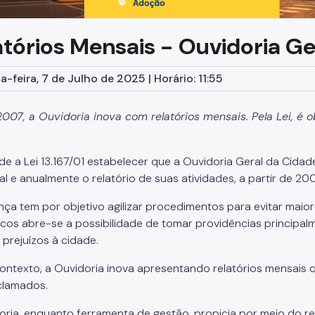
atórios Mensais - Ouvidoria Ge
-feira, 7 de Julho de 2025 | Horário: 11:55
007, a Ouvidoria inova com relatórios mensais. Pela Lei, é 
de a Lei 13.167/01 estabelecer que a Ouvidoria Geral da Cidad
ral e anualmente o relatório de suas atividades, a partir de 
ça tem por objetivo agilizar procedimentos para evitar maio
ticos abre-se a possibilidade de tomar providências principa
 prejuízos à cidade.
ontexto, a Ouvidoria inova apresentando relatórios mensais
clamados.
oria, enquanto ferramenta de gestão, propicia por meio do re