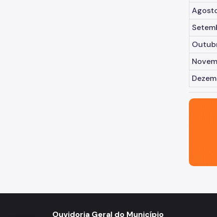
Agost
Setem
Outub
Novem
Dezem
São Paul
Ouvidoria Geral do Município