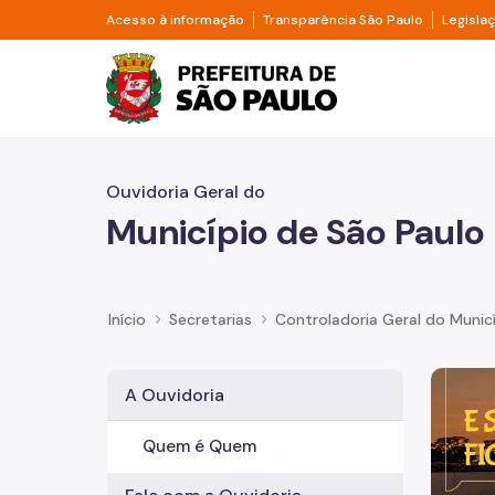
Pular para o Conteúdo principal
Divisor de acesso à informação
Divisor d
Acesso à informação
Transparência São Paulo
Legisla
Prefeitura de São Pa
Ouvidoria Geral do
Município de São Paulo
Início
Secretarias
Controladoria Geral do Munic
Imagem 
A Ouvidoria
Quem é Quem