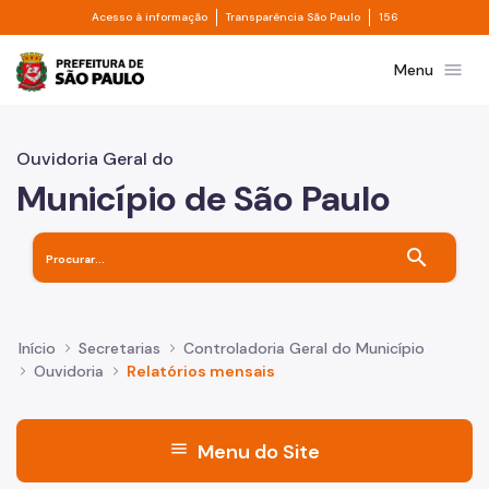
Divisor de acesso à informação
Divisor de transpa
Pular para o Conteúdo principal
Acesso à informação
Transparência São Paulo
156
Prefeitura de São Paulo
menu
Menu
Ouvidoria Geral do
Município de São Paulo
search
Início
Secretarias
Controladoria Geral do Município
Ouvidoria
Relatórios mensais
menu
Menu do Site