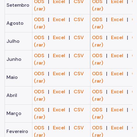
ODS
|
Excel
|
CSV
ODS
|
Excel
|
C
Setembro
(.rar)
(.rar)
ODS
|
Excel
|
CSV
ODS
|
Excel
|
C
Agosto
(.rar)
(.rar)
ODS
|
Excel
|
CSV
ODS
|
Excel
|
C
Julho
(.rar)
(.rar)
ODS
|
Excel
|
CSV
ODS
|
Excel
|
C
Junho
(.rar)
(.rar)
ODS
|
Excel
|
CSV
ODS
|
Excel
|
C
Maio
(.rar)
(.rar)
ODS
|
Excel
|
CSV
ODS
|
Excel
|
C
Abril
(.rar)
(.rar)
ODS
|
Excel
|
CSV
ODS
|
Excel
|
C
Março
(.rar)
(.rar)
ODS
|
Excel
|
CSV
ODS
|
Excel
|
C
Fevereiro
(.rar)
(.rar)