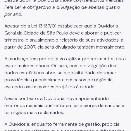
Desde 2007, a Ouvidoria inova com relatórios mensais.
Pela Lei, é obrigatório a divulgação de apenas quatro
Programa de Acreditação, Integridade e Qualidade da
Rede de Ouvidorias SUS
por ano.
Apesar de a Lei 13.167/01 estabelecer que a Ouvidoria
Marco Legal, Contexto de Criação e Instâncias
Estruturantes
Geral da Cidade de São Paulo deve elaborar e publicar
trimestral e anualmente o relatório de suas atividades, a
Processo de Acreditação
partir de 2007, ele será divulgado também mensalmente.
Edital de Seleção Simplificada nº 01/2026 para o Comitê
Consultivo
A mudança tem por objetivo agilizar procedimentos para
evitar maiores danos. Ou seja, com a divulgação dos
Rede INFO
dados estatísticos abre-se a possibilidade de tomar
providências principalmente em casos de urgência,
evitando assim maiores prejuízos à cidade.
Nesse contexto, a Ouvidoria inova apresentando
relatórios mensais que retratam as maiores demandas e
os órgãos mais reclamados.
A Ouvidoria, enquanto ferramenta de gestão, propicia