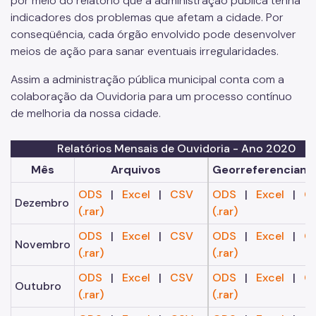
por meio do relatório que a administração pública tenha
indicadores dos problemas que afetam a cidade. Por
conseqüência, cada órgão envolvido pode desenvolver
meios de ação para sanar eventuais irregularidades.
Assim a administração pública municipal conta com a
colaboração da Ouvidoria para um processo contínuo
de melhoria da nossa cidade.
Relatórios Mensais de Ouvidoria - Ano 2020
Mês
Arquivos
Georreferenciam
ODS
|
Excel
|
CSV
ODS
|
Excel
|
C
Dezembro
(.rar)
(.rar)
ODS
|
Excel
|
CSV
ODS
|
Excel
|
C
Novembro
(.rar)
(.rar)
ODS
|
Excel
|
CSV
ODS
|
Excel
|
C
Outubro
(.rar)
(.rar)