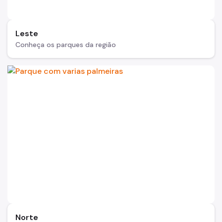
Áreas Protegidas, Áreas Verdes e Espaços Livres
Plano de Ação Climática
Leste
Conheça os parques da região
Serviços Ambientais
Educação Ambiental
Programas
Município VerdeAzul
Resíduos Sólidos
Legislação
Biblioteca
Ouvidoria Geral
Norte