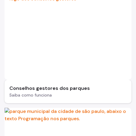
Parques Urbanos
Parques Concessionados
Unidades de Conservação
Trilha Interparques
Viveiros Municipais
Educação Ambiental UMAPAZ
Programação
Conselhos gestores dos parques
Planetários
Saiba como funciona
Planejamento Ambiental
Patrimônio Ambiental
Biosampa