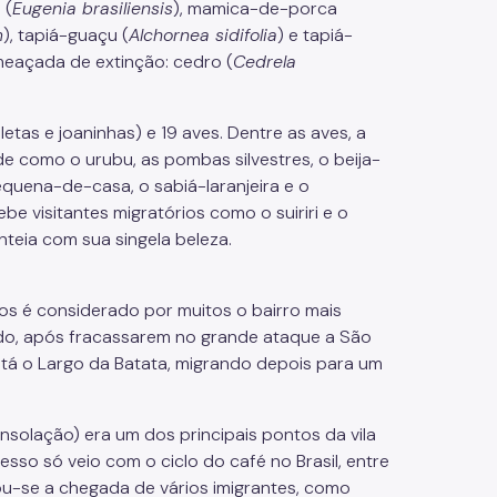
 (
Eugenia brasiliensis
), mamica-de-porca
m
), tapiá-guaçu (
Alchornea sidifolia
) e tapiá-
ameaçada de extinção: cedro (
Cedrela
tas e joaninhas) e 19 aves. Dentre as aves, a
 como o urubu, as pombas silvestres, o beija-
pequena-de-casa, o sabiá-laranjeira e o
e visitantes migratórios como o suiriri e o
teia com sua singela beleza.
ros é considerado por muitos o bairro mais
ndo, após fracassarem no grande ataque a São
está o Largo da Batata, migrando depois para um
solação) era um dos principais pontos da vila
esso só veio com o ciclo do café no Brasil, entre
rou-se a chegada de vários imigrantes, como