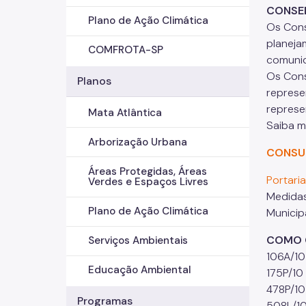
CONSE
Plano de Ação Climática
Os Cons
planeja
COMFROTA-SP
comunid
Os Cons
Planos
represe
represe
Mata Atlântica
Saiba m
Arborização Urbana
CONSU
Áreas Protegidas, Áreas
Portari
Verdes e Espaços Livres
Medidas
Plano de Ação Climática
Municipa
COMO 
Serviços Ambientais
106A/10 
Educação Ambiental
175P/10
478P/10
Programas
508L/10 