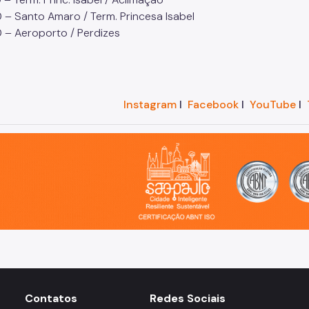
 – Santo Amaro / Term. Princesa Isabel
 – Aeroporto / Perdizes
Instagram
I
Facebook
I
YouTube
I
o, cidade inteligente, resiliente e sustentável
Contatos
Redes Sociais