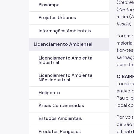
(
Cedrela
Biosampa
(
Zantho
mirim (
A
Projetos Urbanos
fissilis
).
Informações Ambientais
Foram r
maioria
Licenciamento Ambiental
flor-tes
sanhaço
Licenciamento Ambiental
Industrial
bem-te-
Licenciamento Ambiental
O BAIR
Não-Industrial
Localiz
antigo 
Heliponto
Paulo, 
local c
Áreas Contaminadas
Por vol
Estudos Ambientais
de São P
o final
Produtos Perigosos