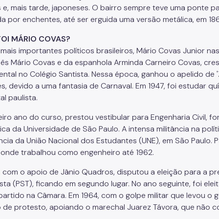
os e, mais tarde, japoneses. O bairro sempre teve uma ponte p
da por enchentes, até ser erguida uma versão metálica, em 18
OI MÁRIO COVAS?
mais importantes políticos brasileiros, Mário Covas Junior nas
ês Mário Covas e da espanhola Arminda Carneiro Covas, cre
ntal no Colégio Santista. Nessa época, ganhou o apelido de 
es, devido a uma fantasia de Carnaval. Em 1947, foi estudar qu
al paulista.
eiro ano do curso, prestou vestibular para Engenharia Civil,
ica da Universidade de São Paulo. A intensa militância na polí
ncia da União Nacional dos Estudantes (UNE), em São Paulo. 
 onde trabalhou como engenheiro até 1962.
, com o apoio de Jânio Quadros, disputou a eleição para a pre
sta (PST), ficando em segundo lugar. No ano seguinte, foi ele
partido na Câmara. Em 1964, com o golpe militar que levou o 
 de protesto, apoiando o marechal Juarez Távora, que não co