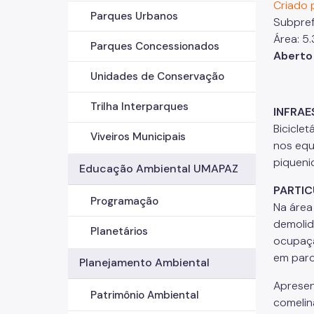
Criado 
Parques Urbanos
Subpref
Área: 5
Parques Concessionados
Aberto 
Unidades de Conservação
Trilha Interparques
INFRA
Biciclet
Viveiros Municipais
nos equ
piqueni
Educação Ambiental UMAPAZ
PARTIC
Programação
Na área 
demolid
Planetários
ocupaçã
em parc
Planejamento Ambiental
Apresen
Patrimônio Ambiental
comelin