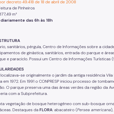
por decreto 49.418 de 18 de abril de 2008
eitura de Pinheiros
.377,49 m²
diariamente das 6h às 18h
ESTRUTURA
ário, sanitários, pérgula, Centro de Informações sobre a cidade
ipamentos de ginástica, sanitários, entrada do parque e área
que e paraciclo. Possui um Centro de Informações Turísticas (
ULARIDADES
localizava-se originalmente o jardim da antiga residência Vila 
a em 1972. Em 1991 o CONPRESP iniciou processo de tombamen
o. O parque preserva uma das áreas verdes da região da Aven
eria com a Subprefeitura.
ta vegetação de bosque heterogêneo com sub-bosque orna
áceas. Destaques da
FLORA
: abacateiro (
Persea americana
)