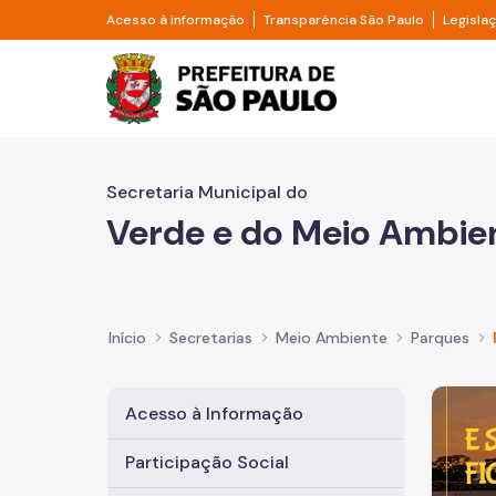
Pular para o Conteúdo principal
Divisor de acesso à informação
Divisor d
Acesso à informação
Transparência São Paulo
Legisla
Prefeitura de São Pa
Secretaria Municipal do
Verde e do Meio Ambie
Início
Secretarias
Meio Ambiente
Parques
Imagem 
Acesso à Informação
Participação Social