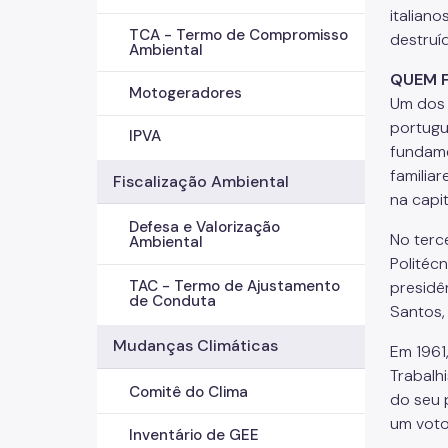
italian
TCA - Termo de Compromisso
destruí
Ambiental
QUEM F
Motogeradores
Um dos 
portugu
IPVA
fundame
familiar
Fiscalização Ambiental
na capit
Defesa e Valorização
No terc
Ambiental
Politécn
TAC - Termo de Ajustamento
presidê
de Conduta
Santos,
Mudanças Climáticas
Em 1961
Trabalhi
Comitê do Clima
do seu 
um voto
Inventário de GEE