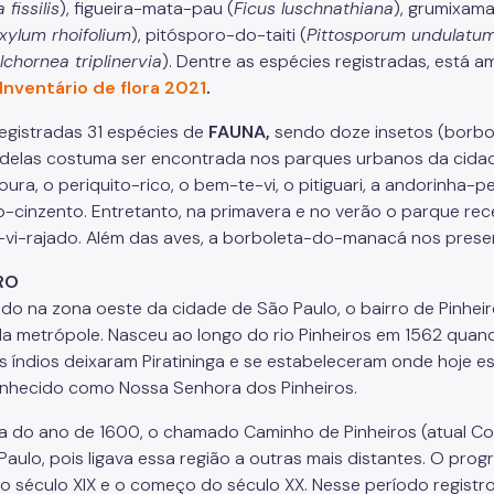
 fissilis
), figueira-mata-pau (
Ficus luschnathiana
), grumixama
xylum rhoifolium
), pitósporo-do-taiti (
Pittosporum undulatu
lchornea triplinervia
). Dentre as espécies registradas, está 
Inventário de flora 2021
.
egistradas 31 espécies de
FAUNA,
sendo doze insetos (borbole
 delas costuma ser encontrada nos parques urbanos da cidade
oura, o periquito-rico, o bem-te-vi, o pitiguari, a andorinha-
-cinzento. Entretanto, na primavera e no verão o parque receb
vi-rajado. Além das aves, a borboleta-do-manacá nos presen
RO
ado na zona oeste da cidade de São Paulo, o bairro de Pinhei
da metrópole. Nasceu ao longo do rio Pinheiros em 1562 qua
os índios deixaram Piratininga e se estabeleceram onde hoje 
onhecido como Nossa Senhora dos Pinheiros.
ta do ano de 1600, o chamado Caminho de Pinheiros (atual Con
aulo, pois ligava essa região a outras mais distantes. O progr
 do século XIX e o começo do século XX. Nesse período regist