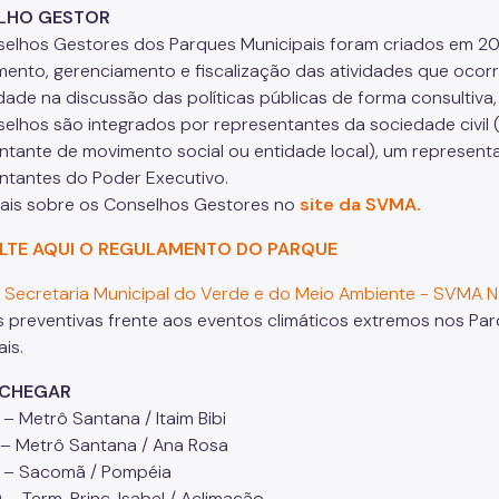
LHO GESTOR
elhos Gestores dos Parques Municipais foram criados em 200
mento, gerenciamento e fiscalização das atividades que ocorr
ade na discussão das políticas públicas de forma consultiva
elhos são integrados por representantes da sociedade civil 
ntante de movimento social ou entidade local), um represent
ntantes do Poder Executivo.
ais sobre os Conselhos Gestores no
site da SVMA.
LTE AQUI O REGULAMENTO DO PARQUE
a Secretaria Municipal do Verde e do Meio Ambiente - SVMA N
 preventivas frente aos eventos climáticos extremos nos Par
is.
CHEGAR
– Metrô Santana / Itaim Bibi
 – Metrô Santana / Ana Rosa
 – Sacomã / Pompéia
– Term. Princ. Isabel / Aclimação