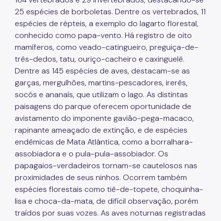
25 espécies de borboletas. Dentre os vertebrados, 11
espécies de répteis, a exemplo do lagarto florestal,
conhecido como papa-vento. Há registro de oito
mamíferos, como veado-catingueiro, preguiça-de-
três-dedos, tatu, ouriço-cacheiro e caxinguelê.
Dentre as 145 espécies de aves, destacam-se as
garças, mergulhões, martins-pescadores, irerês,
socós e ananaís, que utilizam o lago. As distintas
paisagens do parque oferecem oportunidade de
avistamento do imponente gavião-pega-macaco,
rapinante ameaçado de extinção, e de espécies
endêmicas de Mata Atlântica, como a borralhara-
assobiadora e o pula-pula-assobiador. Os
papagaios-verdadeiros tornam-se cautelosos nas
proximidades de seus ninhos. Ocorrem também
espécies florestais como tiê-de-topete, choquinha-
lisa e choca-da-mata, de difícil observação, porém
traídos por suas vozes. As aves noturnas registradas