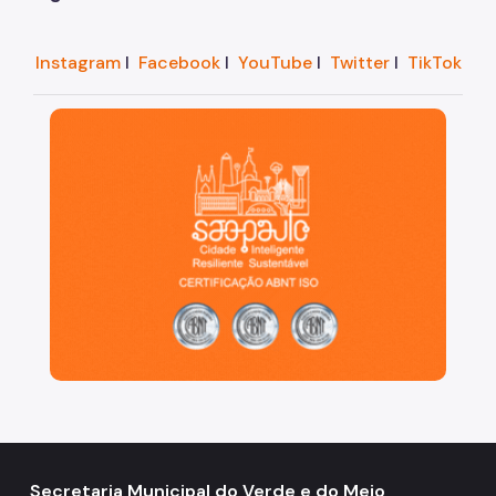
Instagram
I
Facebook
I
YouTube
I
Twitter
I
TikTok
São Paulo, cidade inteligente, resiliente e sustentáve
Secretaria Municipal do Verde e do Meio