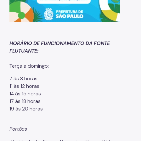
IPVA
Fiscalização Ambiental
Defesa e Valorização Ambiental
TAC - Termo de Ajustamento de Conduta
HORÁRIO DE FUNCIONAMENTO DA FONTE
FLUTUANTE:
Mudanças Climáticas
Terça a domingo:
Comitê do Clima
7 às 8 horas
Inventário de GEE
11 às 12 horas
Plano de Ação Climática
14 às 15 horas
17 às 18 horas
COMFROTA-SP
19 às 20 horas
Planos
Portões
Mata Atlântica
Arborização Urbana