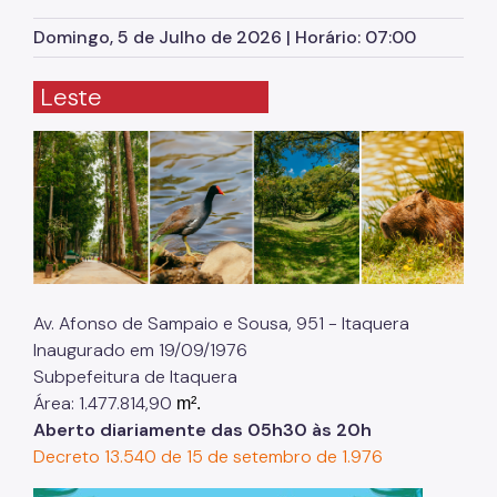
Herbário Municipal
Domingo, 5 de Julho de 2026 | Horário: 07:00
Parques Urbanos
Leste
Parques Concessionados
Unidades de Conservação
Trilha Interparques
Viveiros Municipais
Educação Ambiental UMAPAZ
Programação
Av. Afonso de Sampaio e Sousa, 951 - Itaquera
Inaugurado em 19/09/1976
Planetários
Subpefeitura de Itaquera
Planejamento Ambiental
Área: 1.477.814,90
m².
Aberto diariamente das 05h30 às 20h
Patrimônio Ambiental
Decreto 13.540 de 15 de setembro de 1.976
Biosampa