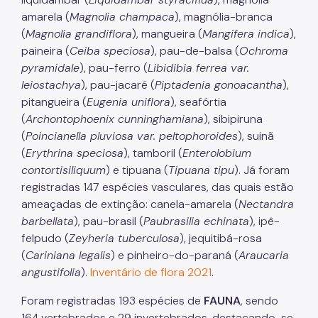
amarela (
Magnolia champaca
), magnólia-branca
(
Magnolia grandiflora
), mangueira (
Mangifera indica
),
paineira (
Ceiba speciosa
), pau-de-balsa (
Ochroma
pyramidale
), pau-ferro (
Libidibia ferrea var.
leiostachya
), pau-jacaré (
Piptadenia gonoacantha
),
pitangueira (
Eugenia uniflora
), seafórtia
(
Archontophoenix cunninghamiana
), sibipiruna
(
Poincianella pluviosa var. peltophoroides
), suinã
(
Erythrina speciosa
), tamboril (
Enterolobium
contortisiliquum
) e tipuana (
Tipuana tipu
). Já foram
registradas 147 espécies vasculares, das quais estão
ameaçadas de extinção: canela-amarela (
Nectandra
barbellata
), pau-brasil (
Paubrasilia echinata
), ipê-
felpudo (
Zeyheria tuberculosa
), jequitibá-rosa
(
Cariniana legalis
) e pinheiro-do-paraná (
Araucaria
angustifolia
).
Inventário de flora 2021
.
Foram registradas 193 espécies de
FAUNA
, sendo
164 vertebrados e 29 invertebrados, destacando-se