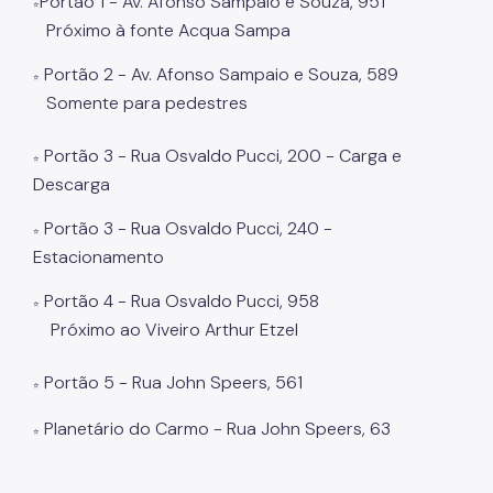
Portão 1 - Av. Afonso Sampaio e Souza, 951
⭐
Próximo à fonte Acqua Sampa
Áreas Protegidas, Áreas Verdes e Espaços Livres
Portão 2 - Av. Afonso Sampaio e Souza, 589
⭐
Plano de Ação Climática
Somente para pedestres
Serviços Ambientais
Portão 3 - Rua Osvaldo Pucci, 200 - Carga e
⭐
Educação Ambiental
Descarga
Programas
Portão 3 - Rua Osvaldo Pucci, 240 -
⭐
Estacionamento
Município VerdeAzul
Portão 4 - Rua Osvaldo Pucci, 958
Resíduos Sólidos
⭐
Próximo ao Viveiro Arthur Etzel
Legislação
Portão 5 - Rua John Speers, 561
Biblioteca
⭐
Planetário do Carmo - Rua John Speers, 63
Ouvidoria Geral
⭐