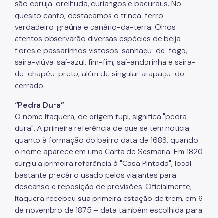
são coruja-orelhuda, curiangos e bacuraus. No
quesito canto, destacamos o trinca-ferro-
verdadeiro, graúna e canário-da-terra. Olhos
atentos observarão diversas espécies de beija-
flores e passarinhos vistosos: sanhaçu-de-fogo,
saíra-viúva, saí-azul, fim-fim, saí-andorinha e saíra-
de-chapéu-preto, além do singular arapaçu-do-
cerrado.
“Pedra Dura”
O nome Itaquera, de origem tupi, significa "pedra
dura". A primeira referência de que se tem notícia
quanto à formação do bairro data de 1686, quando
o nome aparece em uma Carta de Sesmaria. Em 1820
surgiu a primeira referência à "Casa Pintada", local
bastante precário usado pelos viajantes para
descanso e reposição de provisões. Oficialmente,
Itaquera recebeu sua primeira estação de trem, em 6
de novembro de 1875 – data também escolhida para