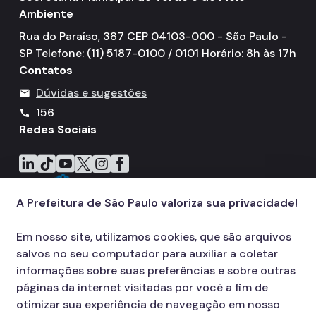
Ambiente
Rua do Paraíso, 387 CEP 04103-000 - São Paulo -
SP Telefone: (11) 5187-0100 / 0101 Horário: 8h às 17h
Contatos
Dúvidas e sugestões
mail
156
call
Redes Sociais
Icone do LinkedIn
Icone do TikTok
Icone do YouTube
Icone do X
Icone do Instagram
Icone do Facebook
A Prefeitura de São Paulo valoriza sua privacidade!
Em nosso site, utilizamos cookies, que são arquivos
salvos no seu computador para auxiliar a coletar
informações sobre suas preferências e sobre outras
páginas da internet visitadas por você a fim de
otimizar sua experiência de navegação em nosso