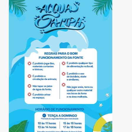
Projetos Urbanos
Informações Ambientais
Licenciamento Ambiental
Licenciamento Ambiental Industrial
Licenciamento Ambiental Não-Industrial
Heliponto
Áreas Contaminadas
Estudos Ambientais
Produtos Perigosos
TCA - Termo de Compromisso Ambiental
Motogeradores