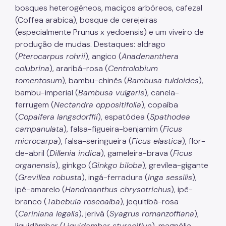
bosques heterogêneos, maciços arbóreos, cafezal
(Coffea arabica), bosque de cerejeiras
(especialmente Prunus x yedoensis) e um viveiro de
produção de mudas. Destaques: aldrago
(
Pterocarpus rohrii
), angico (
Anadenanthera
colubrina
), araribá-rosa (
Centrolobium
tomentosum
), bambu-chinês (
Bambusa tuldoides
),
bambu-imperial (
Bambusa vulgaris
), canela-
ferrugem (
Nectandra oppositifolia
), copaíba
(
Copaifera langsdorffii
), espatódea (
Spathodea
campanulata
), falsa-figueira-benjamim (
Ficus
microcarpa
), falsa-seringueira (
Ficus elastica
), flor-
de-abril (
Dillenia indica
), gameleira-brava (
Ficus
organensis
), ginkgo (
Ginkgo biloba
), grevílea-gigante
(
Grevillea robusta
), ingá-ferradura (
Inga sessilis
),
ipê-amarelo (
Handroanthus chrysotrichus
), ipê-
branco (
Tabebuia roseoalba
), jequitibá-rosa
(
Cariniana legalis
), jerivá (
Syagrus romanzoffiana
),
liquidâmbar (
Liquidambar styraciflua
), magnólia