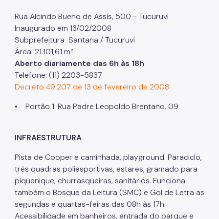
Projetos Urbanos
Rua Alcindo Bueno de Assis, 500 - Tucuruvi
Inaugurado em 13/02/2008
Informações Ambientais
Subprefeitura Santana / Tucuruvi
Área: 21.101,61 m²
Licenciamento Ambiental
Aberto diariamente das 6h às 18h
Licenciamento Ambiental Industrial
Telefone: (11) 2203-5837
Decreto 49.207 de 13 de fevereiro de 2008
Licenciamento Ambiental Não-Industrial
• Portão 1: Rua Padre Leopoldo Brentano, 09
Heliponto
Áreas Contaminadas
INFRAESTRUTURA
Estudos Ambientais
Pista de Cooper e caminhada, playground. Paraciclo,
Produtos Perigosos
três quadras poliesportivas, estares, gramado para
piquenique, churrasqueiras, sanitários. Funciona
TCA - Termo de Compromisso Ambiental
também o Bosque da Leitura (SMC) e Gol de Letra as
segundas e quartas-feiras das 08h às 17h.
Motogeradores
Acessibilidade em banheiros, entrada do parque e