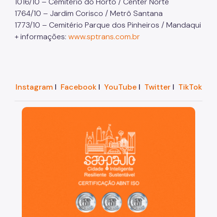
1016/10 – Cemitério do Horto / Center Norte
1764/10 – Jardim Corisco / Metrô Santana
1773/10 – Cemitério Parque dos Pinheiros / Mandaqui
+ informações:
www.sptrans.com.br
Instagram
I
Facebook
I
YouTube
I
Twitter
I
TikTok
São Paulo, cidade inteligente, resiliente e sustentáve