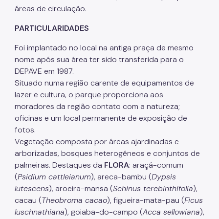
IPVA
áreas de circulação.
Fiscalização Ambiental
PARTICULARIDADES
Defesa e Valorização Ambiental
Foi implantado no local na antiga praça de mesmo
nome após sua área ter sido transferida para o
TAC - Termo de Ajustamento de Conduta
DEPAVE em 1987.
Situado numa região carente de equipamentos de
Mudanças Climáticas
lazer e cultura, o parque proporciona aos
Comitê do Clima
moradores da região contato com a natureza;
oficinas e um local permanente de exposição de
Inventário de GEE
fotos.
Plano de Ação Climática
Vegetação composta por áreas ajardinadas e
arborizadas, bosques heterogêneos e conjuntos de
COMFROTA-SP
palmeiras. Destaques da
FLORA
: araçá-comum
(
Psidium cattleianum
), areca-bambu (
Dypsis
Planos
lutescens
), aroeira-mansa (
Schinus terebinthifolia
),
Mata Atlântica
cacau (
Theobroma cacao
), figueira-mata-pau (
Ficus
luschnathiana
), goiaba-do-campo (
Acca sellowiana
),
Arborização Urbana