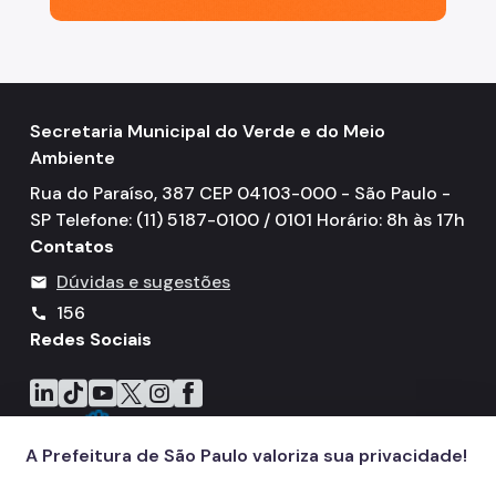
Secretaria Municipal do Verde e do Meio
Ambiente
Rua do Paraíso, 387 CEP 04103-000 - São Paulo -
SP Telefone: (11) 5187-0100 / 0101 Horário: 8h às 17h
Contatos
Dúvidas e sugestões
mail
156
call
Redes Sociais
Icone do LinkedIn
Icone do TikTok
Icone do YouTube
Icone do X
Icone do Instagram
Icone do Facebook
A Prefeitura de São Paulo valoriza sua privacidade!