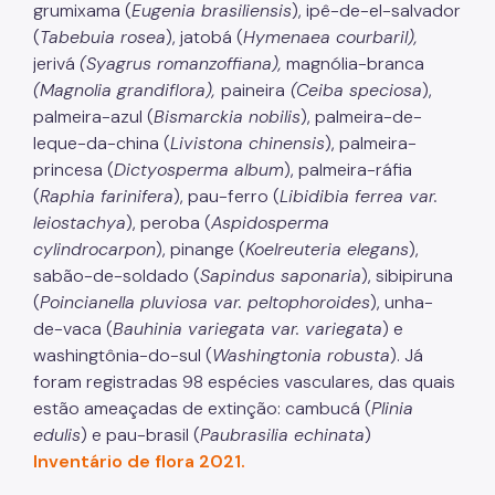
grumixama (
Eugenia brasiliensis
), ipê-de-el-salvador
(
Tabebuia rosea
), jatobá (
Hymenaea courbaril),
Áreas Protegidas, Áreas Verdes e Espaços Livres
jerivá
(Syagrus romanzoffiana),
magnólia-branca
Plano de Ação Climática
(Magnolia grandiflora),
paineira
(
Ceiba speciosa
),
palmeira-azul (
Bismarckia nobilis
), palmeira-de-
Serviços Ambientais
leque-da-china (
Livistona chinensis
), palmeira-
Educação Ambiental
princesa (
Dictyosperma album
), palmeira-ráfia
(
Raphia farinifera
), pau-ferro (
Libidibia ferrea var.
Programas
leiostachya
), peroba (
Aspidosperma
cylindrocarpon
), pinange (
Koelreuteria elegans
),
Município VerdeAzul
sabão-de-soldado (
Sapindus saponaria
), sibipiruna
(
Poincianella pluviosa var. peltophoroides
), unha-
Resíduos Sólidos
de-vaca (
Bauhinia variegata var. variegata
) e
Legislação
washingtônia-do-sul (
Washingtonia robusta
). Já
foram registradas 98 espécies vasculares, das quais
Biblioteca
estão ameaçadas de extinção: cambucá (
Plinia
Ouvidoria Geral
edulis
) e pau-brasil (
Paubrasilia echinata
)
Inventário de flora 2021
.