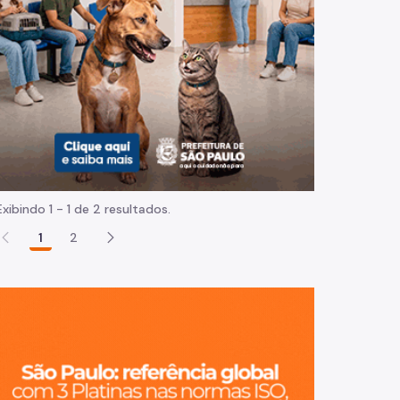
Normas e procedimentos
Exibindo 1 - 1 de 2 resultados.
1
2
São Paulo, ci