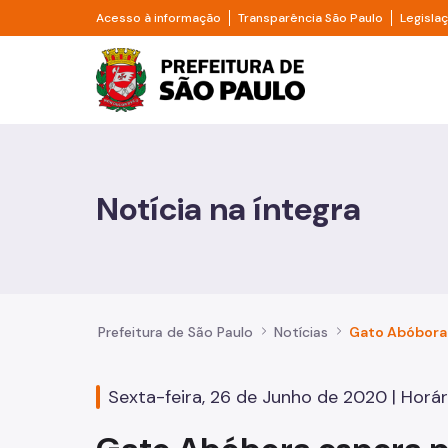
Pular para o Conteúdo principal
Divisor de acesso à informação
Divisor d
Acesso à informação
Transparência São Paulo
Legisla
Prefeitura de São Pa
Cidadão
Animais
Notícia na íntegra
Casa e Moradia
Cultura e Economia Criativa
Educação
Prefeitura de São Paulo
Notícias
Esportes e Lazer
Sexta-feira, 26 de Junho de 2020 | Horári
Família e Assistência Social