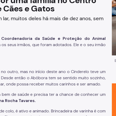
or uma família no Centro
e Cães e Gatos
Impostos e Taxas
 lar, muitos deles há mais de dez anos, sem
Legislação
e
Licitações e Fornecedores
à
Coordenadoria da Saúde e Proteção do Animal
Nota do Milhão
os seus irmãos, que foram adotados. Ele e o seu irmão
Oportunidades
Programas e Benefícios
o outro, mas no início deste ano o Cinderelo teve um
. Desde então o Abóbora tem se sentido muito sozinho,
ar, onde possa receber muitos carinhos e ser amado.
tá bem de saúde e precisa ter a chance de conhecer um
ma Rocha Tavares.
e colo, é ativo e animado. Brincadeira de varinha é com