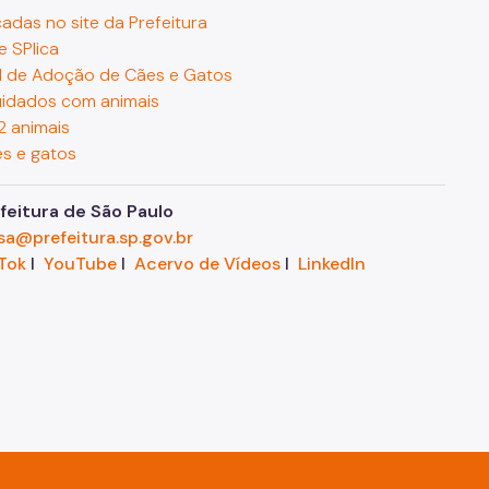
cadas no site da Prefeitura
 SPlica
al de Adoção de Cães e Gatos
cuidados com animais
2 animais
es e gatos
eitura de São Paulo
sa@prefeitura.sp.gov.br
Tok
I
YouTube
I
Acervo de Vídeos
I
LinkedIn