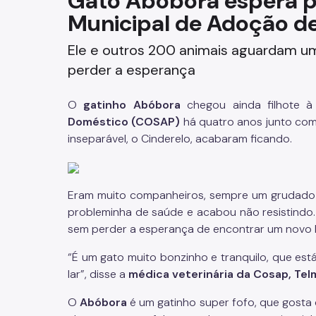
Gato Abóbora espera p
Municipal de Adoção d
Fazenda
Ele e outros 200 animais aguardam um
Funerários e Cemiteriais
perder a esperança
Mobilidade Urbana e Transport
O
gatinho Abóbora
chegou ainda filhote 
Rua e Bairro
Doméstico (COSAP)
há quatro anos junto com 
inseparável, o Cinderelo, acabaram ficando.
Saúde e Bem-estar
Segurança
Eram muito companheiros, sempre um grudado n
probleminha de saúde e acabou não resistindo
Trabalho
sem perder a esperança de encontrar um novo l
“É um gato muito bonzinho e tranquilo, que es
lar”, disse a
médica veterinária da Cosap, Tel
O
Abóbora
é um gatinho super fofo, que gosta d