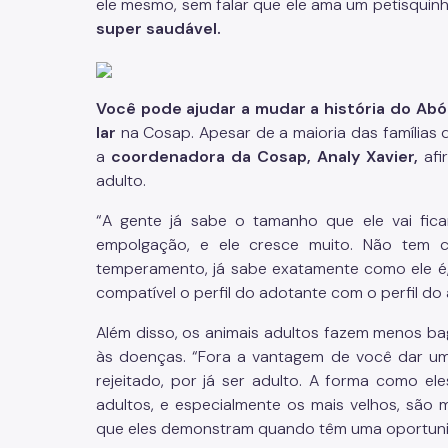
ele mesmo, sem falar que ele ama um petisqui
super saudável.
Você pode ajudar a mudar a história do Ab
lar
na Cosap. Apesar de a maioria das famílias 
a
coordenadora da Cosap, Analy Xavier,
afi
adulto.
“A gente já sabe o tamanho que ele vai fica
empolgação, e ele cresce muito. Não tem c
temperamento, já sabe exatamente como ele é,
compatível o perfil do adotante com o perfil do a
Além disso, os animais adultos fazem menos ba
às doenças. “Fora a vantagem de você dar u
rejeitado, por já ser adulto. A forma como el
adultos, e especialmente os mais velhos, são ma
que eles demonstram quando têm uma oportunida