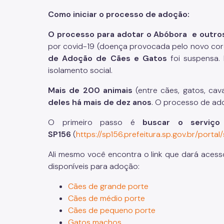
Como iniciar o processo de adoção:
O processo para adotar o Abóbora e outros
por covid-19 (doença provocada pelo novo coro
de Adoção de Cães e Gatos
foi suspensa
isolamento social.
Mais de 200 animais
(entre cães, gatos, cav
deles há mais de dez anos
. O processo de ad
O primeiro passo é
buscar o serviço
SP156
(
https://sp156.prefeitura.sp.gov.br/port
Ali mesmo você encontra o link que dará acess
disponíveis para adoção:
Cães de grande porte
Cães de médio porte
Cães de pequeno porte
Gatos machos