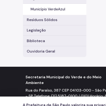
Município VerdeAzul
Resíduos Sólidos
Legislação
Biblioteca
Ouvidoria Geral
Secretaria Municipal do Verde e do Meio
Ambiente
Rua do Paraíso, 387 CEP 04103-000 - São P
- SP Telefone: (11) 5187-0100 / 0101 Horário: 
17h
A Prefeitura de São Paulo valoriza sua priva