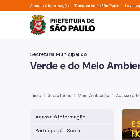
Pular para o Conteúdo principal
Divisor de acesso à informação
Divisor d
Acesso à informação
Transparência São Paulo
Legisla
Prefeitura de São Pa
Secretaria Municipal do
Verde e do Meio Ambie
Início
Secretarias
Meio Ambiente
Acesso à I
Imagem 
Acesso à Informação
Participação Social