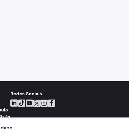
Redes Sociais
Icone do LinkedIn
Icone do TikTok
Icone do YouTube
Icone do X
Icone do Instagram
Icone do Facebook
aulo
8h às
cidade!