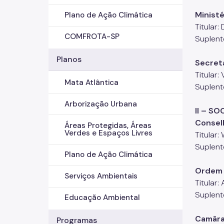
Minist
Plano de Ação Climática
Titular:
COMFROTA-SP
Suplent
Planos
Secreta
Titular
Mata Atlântica
Suplente
Arborização Urbana
II – SO
Conselh
Áreas Protegidas, Áreas
Verdes e Espaços Livres
Titular:
Suplent
Plano de Ação Climática
Ordem 
Serviços Ambientais
Titular:
Suplent
Educação Ambiental
Camâra
Programas