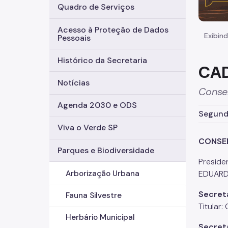
Quadro de Serviços
Acesso à Proteção de Dados
Exibind
Pessoais
Histórico da Secretaria
CA
Notícias
Conse
Agenda 2030 e ODS
Segunda
Viva o Verde SP
CONSEL
Parques e Biodiversidade
Preside
EDUARD
Arborização Urbana
Secret
Fauna Silvestre
Titular
Herbário Municipal
Secret