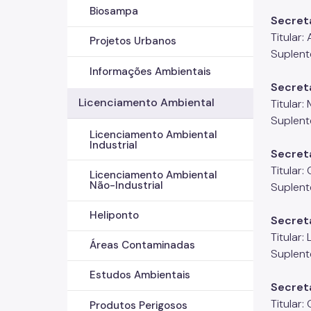
Biosampa
Secret
Titular
Projetos Urbanos
Suplent
Informações Ambientais
Secret
Licenciamento Ambiental
Titular:
Suplent
Licenciamento Ambiental
Industrial
Secret
Titular:
Licenciamento Ambiental
Não-Industrial
Suplent
Heliponto
Secreta
Titular:
Áreas Contaminadas
Suplent
Estudos Ambientais
Secreta
Titular
Produtos Perigosos