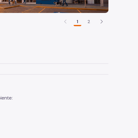
1
2
iente: