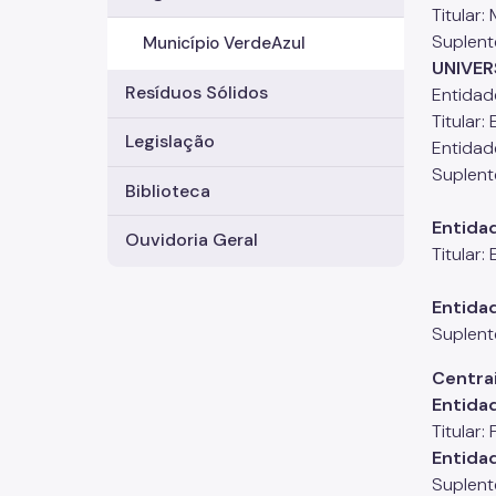
Titular
Suplent
Município VerdeAzul
UNIVER
Resíduos Sólidos
Entidad
Titular:
Legislação
Entidad
Suplent
Biblioteca
Entidad
Ouvidoria Geral
Titular:
Entidad
Suplent
Centrai
Entida
Titular:
Entida
Suplent