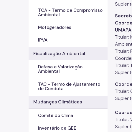
Suplent
TCA - Termo de Compromisso
Ambiental
Secret
Coorde
Motogeradores
UMAPA
Titular
IPVA
Ambient
Titular:
Fiscalização Ambiental
Coorden
Titular:
Defesa e Valorização
Ambiental
Suplente
Coorde
TAC - Termo de Ajustamento
de Conduta
Titular:
Suplente
Mudanças Climáticas
Coorde
Comitê do Clima
Titular:
Suplente
Inventário de GEE