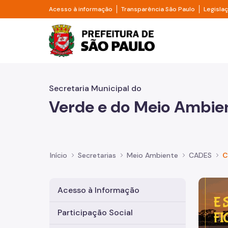
Pular para o Conteúdo principal
Divisor de acesso à informação
Divisor d
Acesso à informação
Transparência São Paulo
Legisla
Prefeitura de São Pa
Secretaria Municipal do
Verde e do Meio Ambie
Início
Secretarias
Meio Ambiente
CADES
C
Imagem 
Acesso à Informação
Participação Social