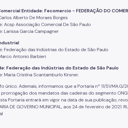
Comercial Entidade: Fecomercio - FEDERAÇÃO DO COME
: Carlos Alberto De Moraes Borges
e: Acsp Associação Comercial De São Paulo
e: Larissa Garcia Campagner
ndustrial
e: Federação das Indústrias do Estado de São Paulo
 Marco Antonio Barbieri
de: Federação das Indústrias do Estado de São Paulo
e: Maria Cristina Scantamburlo Kirsner.
fo único. Ademais, informamos que a Portaria nº 11/SVMA.G/2
 prorrogação dos mandatos das cadeiras do segmento ONGS do
 Esta Portaria entrará em vigor na data de sua publicação, re
RIA DE GOVERNO MUNICIPAL, aos 24 de fevereiro de 2021. RU
al