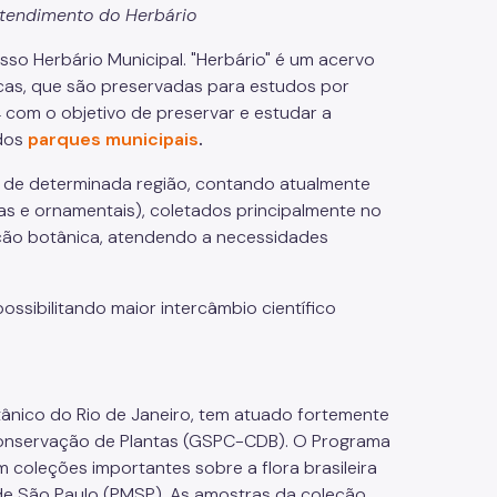
atendimento do Herbário
sso Herbário Municipal. "Herbário" é um acervo
ecas, que são preservadas para estudos por
4 com o objetivo de preservar e estudar a
 dos
parques municipais
.
 de determinada região, contando atualmente
as e ornamentais), coletados principalmente no
cação botânica, atendendo a necessidades
 possibilitando maior intercâmbio científico
tânico do Rio de Janeiro, tem atuado fortemente
a Conservação de Plantas (GSPC-CDB). O Programa
coleções importantes sobre a flora brasileira
l de São Paulo (PMSP). As amostras da coleção