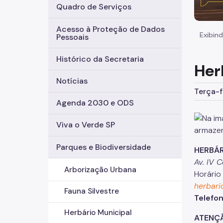
Quadro de Serviços
Acesso à Proteção de Dados
Exibind
Pessoais
Histórico da Secretaria
Her
Notícias
Terça-f
Agenda 2030 e ODS
Viva o Verde SP
Parques e Biodiversidade
HERBÁR
Av. IV 
Arborização Urbana
Horário
herbari
Fauna Silvestre
Telefo
Herbário Municipal
ATENÇ