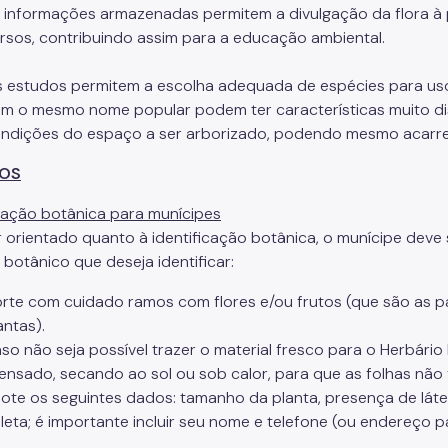
 informações armazenadas permitem a divulgação da flora à p
rsos, contribuindo assim para a educação ambiental.
 estudos permitem a escolha adequada de espécies para uso
m o mesmo nome popular podem ter características muito dist
ndições do espaço a ser arborizado, podendo mesmo acarre
ÇOS
cação botânica para munícipes
r orientado quanto à identificação botânica, o munícipe dev
 botânico que deseja identificar:
rte com cuidado ramos com flores e/ou frutos (que são as pa
antas).
so não seja possível trazer o material fresco para o Herbário
ensado, secando ao sol ou sob calor, para que as folhas nã
ote os seguintes dados: tamanho da planta, presença de látex,
leta; é importante incluir seu nome e telefone (ou endereço p