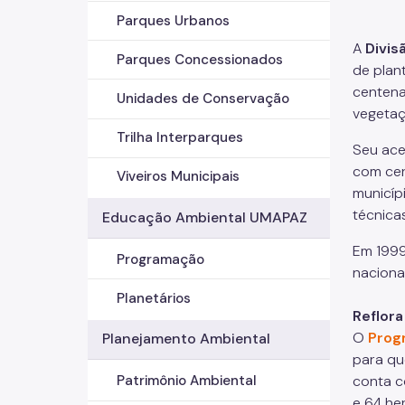
Parques Urbanos
A
Divis
Parques Concessionados
de plan
centena
Unidades de Conservação
vegetaç
Trilha Interparques
Seu ace
com cer
Viveiros Municipais
municíp
técnica
Educação Ambiental UMAPAZ
Em 1999
Programação
nacional
Planetários
Reflora
O
Prog
Planejamento Ambiental
para qu
conta c
Patrimônio Ambiental
e 64 he