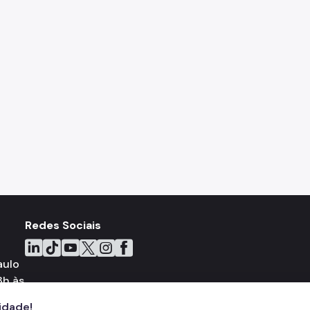
Redes Sociais
Icone do LinkedIn
Icone do TikTok
Icone do YouTube
Icone do X
Icone do Instagram
Icone do Facebook
aulo
8h às
cidade!