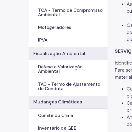
As
TCA - Termo de Compromisso
cu
Ambiental
Os
Motogeradores
co
co
IPVA
SERVI
Fiscalização Ambiental
I
dentifi
Defesa e Valorização
Para se
Ambiental
material
TAC - Termo de Ajustamento
de Conduta
Co
pl
Mudanças Climáticas
Ca
pr
Comitê do Clima
An
co
Inventário de GEE