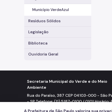
Município VerdeAzul
Resíduos Sólidos
Legislação
Biblioteca
Ouvidoria Geral
Secretaria Municipal do Verde e do Meio
Ambiente
Rua do Paraíso, 387 CEP 04103-000 - São P
- SP Telefone: (11) 5187-0100 / 0101 Horário: 
17h
A Prefeitura de São Paulo valoriza sua priva