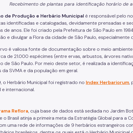
Recebimento de plantas para identificação horário de 
ão de Produção e Herbário Municipal
é responsável pelo no
tas identificadas e catalogadas, devidamente prensadas e s
s de anos. Ele foi criado pela Prefeitura de São Paulo em 198
ão e divulgar a Flora da cidade de São Paulo, especialmente
rvo é valiosa fonte de documentação sobre o meio ambiente
ca de 21.000 espécimes (entre ervas, arbustos, árvores nativ
io de São Paulo. Por meio deste setor, é realizada a identifi
s da SVMA e da população em geral.
, o Herbário Municipal foi registrado no
Index Herbariorum
,
 e internacional.
rama Reflora
, cuja base de dados está sediada no Jardim Bo
e o Brasil atinja a primeira meta da Estratégia Global para 
om uma rede de informações de 9 herbários estrangeiros com 
rbários brasileiros, dentre os quais está o Herbário Municipa