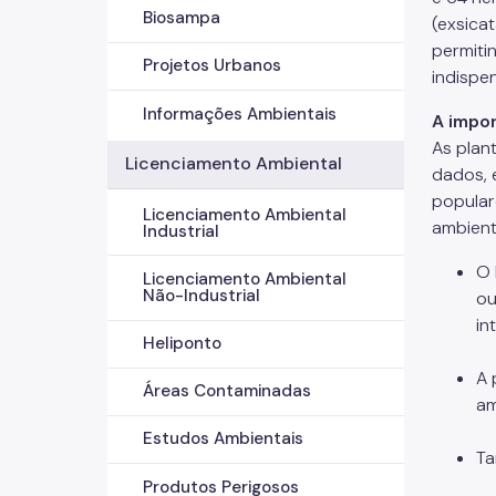
Biosampa
(exsica
permiti
Projetos Urbanos
indispe
Informações Ambientais
A impor
As plan
Licenciamento Ambiental
dados, 
popular
Licenciamento Ambiental
ambienta
Industrial
O 
Licenciamento Ambiental
Não-Industrial
ou
in
Heliponto
A 
Áreas Contaminadas
am
Estudos Ambientais
Ta
Produtos Perigosos