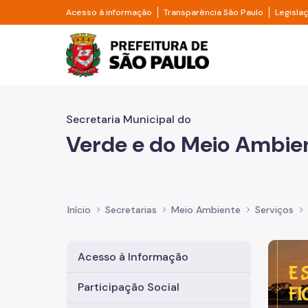
Pular para o Conteúdo principal
Divisor de acesso à informação
Divisor d
Acesso à informação
Transparência São Paulo
Legisla
Prefeitura de São Pa
Secretaria Municipal do
Verde e do Meio Ambie
Início
Secretarias
Meio Ambiente
Serviços
Imagem 
Acesso à Informação
Participação Social