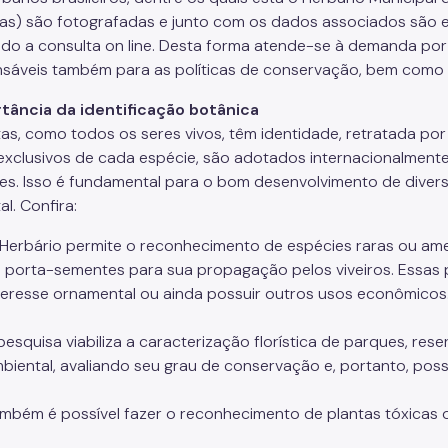
tas) são fotografadas e junto com os dados associados são e
ndo a consulta on line. Desta forma atende-se à demanda por 
nsáveis também para as políticas de conservação, bem como 
tância da identificação botânica
tas, como todos os seres vivos, têm identidade, retratada por 
exclusivos de cada espécie, são adotados internacionalment
es. Isso é fundamental para o bom desenvolvimento de diver
l. Confira:
Herbário permite o reconhecimento de espécies raras ou ame
 porta-sementes para sua propagação pelos viveiros. Essas pl
teresse ornamental ou ainda possuir outros usos econômicos
pesquisa viabiliza a caracterização florística de parques, re
biental, avaliando seu grau de conservação e, portanto, poss
mbém é possível fazer o reconhecimento de plantas tóxicas o