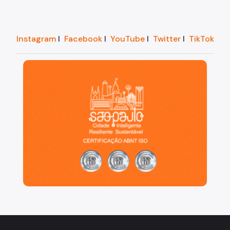
Instagram
I
Facebook
I
YouTube
I
Twitter
I
TikTok
São Paulo, cidade inteligente, resiliente e sustentáve