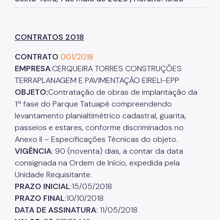
Herbário Municipal
Parques Urbanos
CONTRATOS 2018
Parques Concessionados
CONTRATO
001/2018
Unidades de Conservação
EMPRESA
:CERQUEIRA TORRES CONSTRUÇÕES
Trilha Interparques
TERRAPLANAGEM E PAVIMENTAÇÃO EIRELI-EPP
OBJETO:
Contratação de obras de implantação da
Viveiros Municipais
1ª fase do Parque Tatuapé compreendendo
levantamento planialtimétrico cadastral, guarita,
Educação Ambiental UMAPAZ
passeios e estares, conforme discriminados no
Programação
Anexo II – Especificações Técnicas do objeto.
VIGÊNCIA
: 90 (noventa) dias, a contar da data
Planetários
consignada na Ordem de Início, expedida pela
Unidade Requisitante.
Planejamento Ambiental
PRAZO INICIAL
:15/05/2018
Patrimônio Ambiental
PRAZO FINAL
:10/10/2018
DATA DE ASSINATURA
: 11/05/2018
Biosampa