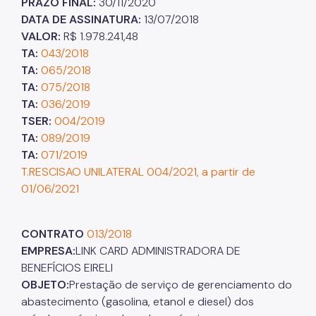
PRAZO FINAL:
30/11/2020
DATA DE ASSINATURA:
13/07/2018
VALOR:
R$ 1.978.241,48
TA:
043/2018
TA:
065/2018
TA:
075/2018
TA:
036/2019
TSER:
004/2019
TA:
089/2019
TA:
071/2019
T.RESCISAO UNILATERAL 004/2021, a partir de
01/06/2021
CONTRATO
013/2018
EMPRESA:
LINK CARD ADMINISTRADORA DE
BENEFÍCIOS EIRELI
OBJETO:
Prestação de serviço de gerenciamento do
abastecimento (gasolina, etanol e diesel) dos