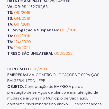
DATA DE ASSINATURA:
25/04/2018
VALOR
: R$ 1.132.762,68
TS:
015/2019
TS:
014/2019
TA:
061/2019
T. Revogação e Suspensão:
008/2019
TA:
092/2019
TA:
124/2020
TA:
154/2021
T.RESCISÃO UNILATERAL
002/2022
CONTRATO
008/2018
EMPRESA:
J.V.A. COMÉRCIO LOCAÇÕES E SERVIÇOS
EM GERAL LTDA - EPP
OBJETO:
Contratação de EMPRESA para a
prestação de serviços de plantio e manutenção de
mudas de árvores no Município de São Paulo,
conforme discriminados no anexo II – especificações