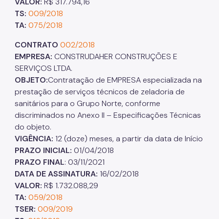
VALOR:
R$ 317.794,16
TS:
009/2018
Projetos Urbanos
TA:
075/2018
Informações Ambientais
CONTRATO
002/2018
Licenciamento Ambiental
EMPRESA:
CONSTRUDAHER CONSTRUÇÕES E
SERVIÇOS LTDA.
Licenciamento Ambiental Industrial
OBJETO:
Contratação de EMPRESA especializada na
prestação de serviços técnicos de zeladoria de
Licenciamento Ambiental Não-Industrial
sanitários para o Grupo Norte, conforme
Heliponto
discriminados no Anexo II – Especificações Técnicas
do objeto.
Áreas Contaminadas
VIGÊNCIA:
12 (doze) meses, a partir da data de Início
Estudos Ambientais
PRAZO INICIAL:
01/04/2018
PRAZO FINAL
: 03/11/2021
Produtos Perigosos
DATA DE ASSINATURA:
16/02/2018
VALOR:
R$ 1.732.088,29
TCA - Termo de Compromisso Ambiental
TA:
059/2018
Motogeradores
TSER:
009/2019