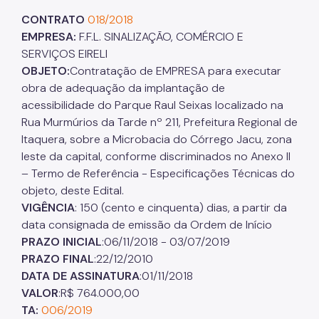
CONTRATO
018/2018
EMPRESA:
F.F.L. SINALIZAÇÃO, COMÉRCIO E
SERVIÇOS EIRELI
OBJETO:
Contratação de EMPRESA para executar
obra de adequação da implantação de
acessibilidade do Parque Raul Seixas localizado na
Rua Murmúrios da Tarde nº 211, Prefeitura Regional de
Itaquera, sobre a Microbacia do Córrego Jacu, zona
leste da capital, conforme discriminados no Anexo II
– Termo de Referência - Especificações Técnicas do
objeto, deste Edital.
VIGÊNCIA
: 150 (cento e cinquenta) dias, a partir da
data consignada de emissão da Ordem de Início
PRAZO INICIAL
:06/11/2018 - 03/07/2019
PRAZO FINAL
:22/12/2010
DATA DE ASSINATURA
:01/11/2018
VALOR
:R$ 764.000,00
TA:
006/2019