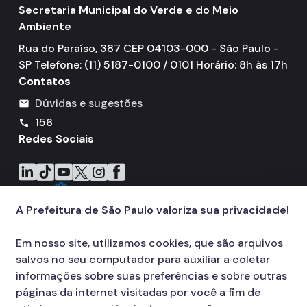
Secretaria Municipal do Verde e do Meio
Ambiente
Rua do Paraíso, 387 CEP 04103-000 - São Paulo -
SP Telefone: (11) 5187-0100 / 0101 Horário: 8h às 17h
Contatos
Dúvidas e sugestões
mail
156
call
Redes Sociais
Icone do LinkedIn
Icone do TikTok
Icone do YouTube
Icone do X
Icone do Instagram
Icone do Facebook
A Prefeitura de São Paulo valoriza sua privacidade!
Em nosso site, utilizamos cookies, que são arquivos
salvos no seu computador para auxiliar a coletar
informações sobre suas preferências e sobre outras
páginas da internet visitadas por você a fim de