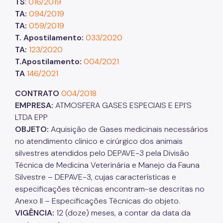
TS
:
016/2019
IPVA
TA:
094/2019
Fiscalização Ambiental
TA:
059/2019
T. Apostilamento:
033/2020
Defesa e Valorização Ambiental
TA:
123/2020
T.Apostilamento:
004/2021
TAC - Termo de Ajustamento de Conduta
TA
146/2021
Mudanças Climáticas
CONTRATO
004/2018
EMPRESA:
ATMOSFERA GASES ESPECIAIS E EPI’S
Comitê do Clima
LTDA EPP
Inventário de GEE
OBJETO:
Aquisição de Gases medicinais necessários
no atendimento clinico e cirúrgico dos animais
Plano de Ação Climática
silvestres atendidos pelo DEPAVE-3 pela Divisão
COMFROTA-SP
Técnica de Medicina Veterinária e Manejo da Fauna
Silvestre – DEPAVE-3, cujas características e
Planos
especificações técnicas encontram-se descritas no
Anexo II – Especificações Técnicas do objeto.
Mata Atlântica
VIGÊNCIA:
12 (doze) meses, a contar da data da
Arborização Urbana