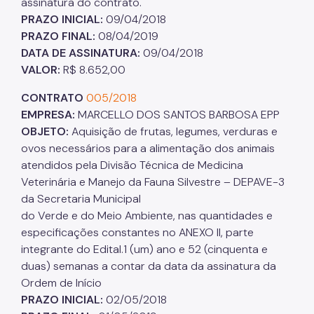
assinatura do contrato.
PRAZO INICIAL:
09/04/2018
Áreas Protegidas, Áreas Verdes e Espaços Livres
PRAZO FINAL:
08/04/2019
Plano de Ação Climática
DATA DE ASSINATURA:
09/04/2018
VALOR:
R$ 8.652,00
Serviços Ambientais
CONTRATO
005/2018
Educação Ambiental
EMPRESA:
MARCELLO DOS SANTOS BARBOSA EPP
OBJETO:
Aquisição de frutas, legumes, verduras e
Programas
ovos necessários para a alimentação dos animais
Município VerdeAzul
atendidos pela Divisão Técnica de Medicina
Veterinária e Manejo da Fauna Silvestre – DEPAVE-3
Resíduos Sólidos
da Secretaria Municipal
do Verde e do Meio Ambiente, nas quantidades e
Legislação
especificações constantes no ANEXO II, parte
Biblioteca
integrante do Edital.1 (um) ano e 52 (cinquenta e
duas) semanas a contar da data da assinatura da
Ouvidoria Geral
Ordem de Início
PRAZO INICIAL:
02/05/2018