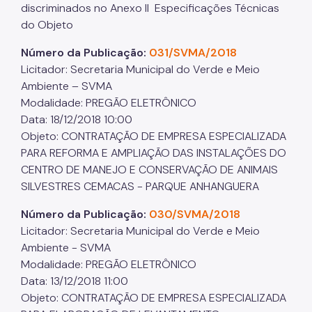
IPVA
discriminados no Anexo II Especificações Técnicas
do Objeto
Fiscalização Ambiental
Número da Publicação:
031/SVMA/2018
Defesa e Valorização Ambiental
Licitador: Secretaria Municipal do Verde e Meio
Ambiente – SVMA
TAC - Termo de Ajustamento de Conduta
Modalidade: PREGÃO ELETRÔNICO
Mudanças Climáticas
Data: 18/12/2018 10:00
Objeto: CONTRATAÇÃO DE EMPRESA ESPECIALIZADA
Comitê do Clima
PARA REFORMA E AMPLIAÇÃO DAS INSTALAÇÕES DO
CENTRO DE MANEJO E CONSERVAÇÃO DE ANIMAIS
Inventário de GEE
SILVESTRES CEMACAS - PARQUE ANHANGUERA
Plano de Ação Climática
Número da Publicação:
030/SVMA/2018
COMFROTA-SP
Licitador: Secretaria Municipal do Verde e Meio
Ambiente - SVMA
Planos
Modalidade: PREGÃO ELETRÔNICO
Data: 13/12/2018 11:00
Mata Atlântica
Objeto: CONTRATAÇÃO DE EMPRESA ESPECIALIZADA
Arborização Urbana