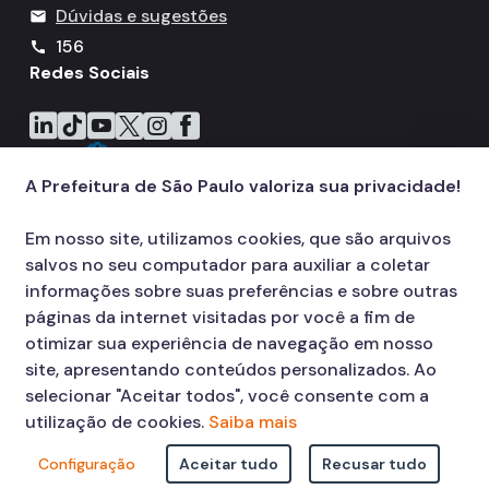
Dúvidas e sugestões
mail
156
call
Redes Sociais
Icone do LinkedIn
Icone do TikTok
Icone do YouTube
Icone do X
Icone do Instagram
Icone do Facebook
A Prefeitura de São Paulo valoriza sua privacidade!
Em nosso site, utilizamos cookies, que são arquivos
salvos no seu computador para auxiliar a coletar
informações sobre suas preferências e sobre outras
páginas da internet visitadas por você a fim de
otimizar sua experiência de navegação em nosso
site, apresentando conteúdos personalizados. Ao
selecionar "Aceitar todos", você consente com a
utilização de cookies.
Saiba mais
Configuração
Aceitar tudo
Recusar tudo
© COPYRIGHT 2026,
Prefeitura Municipal de São Paulo Viaduto do Cha,
15 - Centro - CEP: 01002-020