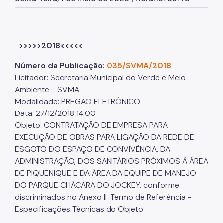
Herbário Municipal
Parques Urbanos
Parques Concessionados
>>>>>2018<<<<<
Unidades de Conservação
Número da Publicação:
035/SVMA/2018
Licitador: Secretaria Municipal do Verde e Meio
Trilha Interparques
Ambiente - SVMA
Viveiros Municipais
Modalidade: PREGÃO ELETRÔNICO
Data: 27/12/2018 14:00
Educação Ambiental UMAPAZ
Objeto: CONTRATAÇÃO DE EMPRESA PARA
EXECUÇÃO DE OBRAS PARA LIGAÇÃO DA REDE DE
Programação
ESGOTO DO ESPAÇO DE CONVIVÊNCIA, DA
Planetários
ADMINISTRAÇÃO, DOS SANITÁRIOS PRÓXIMOS À ÁREA
DE PIQUENIQUE E DA ÁREA DA EQUIPE DE MANEJO
Planejamento Ambiental
DO PARQUE CHÁCARA DO JOCKEY, conforme
discriminados no Anexo II Termo de Referência -
Patrimônio Ambiental
Especificações Técnicas do Objeto
Biosampa