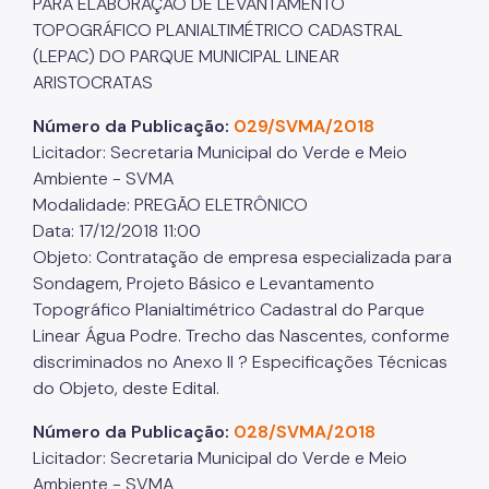
PARA ELABORAÇÃO DE LEVANTAMENTO
TOPOGRÁFICO PLANIALTIMÉTRICO CADASTRAL
Áreas Protegidas, Áreas Verdes e Espaços Livres
(LEPAC) DO PARQUE MUNICIPAL LINEAR
Plano de Ação Climática
ARISTOCRATAS
Serviços Ambientais
Número da Publicação:
029/SVMA/2018
Licitador: Secretaria Municipal do Verde e Meio
Educação Ambiental
Ambiente - SVMA
Modalidade: PREGÃO ELETRÔNICO
Programas
Data: 17/12/2018 11:00
Município VerdeAzul
Objeto: Contratação de empresa especializada para
Sondagem, Projeto Básico e Levantamento
Resíduos Sólidos
Topográfico Planialtimétrico Cadastral do Parque
Linear Água Podre. Trecho das Nascentes, conforme
Legislação
discriminados no Anexo II ? Especificações Técnicas
Biblioteca
do Objeto, deste Edital.
Ouvidoria Geral
Número da Publicação:
028/SVMA/2018
Licitador: Secretaria Municipal do Verde e Meio
Ambiente - SVMA