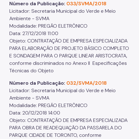
Número da Publicação:
033/SVMA/2018
Projetos Urbanos
Licitador: Secretaria Municipal do Verde e Meio
Ambiente - SVMA
Informações Ambientais
Modalidade: PREGÃO ELETRÔNICO
Data: 27/12/2018 11:00
Licenciamento Ambiental
Objeto: CONTRATAÇÃO DE EMPRESA ESPECIALIZADA
Licenciamento Ambiental Industrial
PARA ELABORAÇÃO DE PROJETO BÁSICO COMPLETO
E SONDAGEM PARA O PARQUE LINEAR ARISTOCRATA,
Licenciamento Ambiental Não-Industrial
conforme discriminados no Anexo II Especificações
Técnicas do Objeto
Heliponto
Áreas Contaminadas
Número da Publicação:
032/SVMA/2018
Licitador: Secretaria Municipal do Verde e Meio
Estudos Ambientais
Ambiente - SVMA
Modalidade: PREGÃO ELETRÔNICO
Produtos Perigosos
Data: 20/12/2018 14:00
TCA - Termo de Compromisso Ambiental
Objeto: CONTRATAÇÃO DE EMPRESA ESPECIALIZADA
PARA OBRA DE READEQUAÇÃO DA PASSARELA DO
Motogeradores
PARQUE CIDADE DE TORONTO, conforme