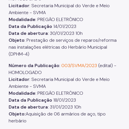
Licitador
: Secretaria Municipal do Verde e Meio
Projetos Urbanos
Ambiente - SVMA
Modalidade
: PREGÃO ELETRÔNICO
Informações Ambientais
Data da Publicação
14/01/2023
Licenciamento Ambiental
Data de abertura
: 30/01/2023 10h
Objeto
: Prestação de serviços de reparos/reforma
Licenciamento Ambiental Industrial
nas instalações elétricas do Herbário Municipal
(DPHM-4)
Licenciamento Ambiental Não-Industrial
Número da Publicação
:
003/SVMA/2023
(edital) -
Heliponto
HOMOLOGADO
Áreas Contaminadas
Licitador
: Secretaria Municipal do Verde e Meio
Ambiente - SVMA
Estudos Ambientais
Modalidade
: PREGÃO ELETRÔNICO
Produtos Perigosos
Data da Publicação
18/01/2023
Data de abertura
: 31/01/2023 10h
TCA - Termo de Compromisso Ambiental
Objeto:
Aquisição de 06 armários de aço, tipo
Motogeradores
herbário