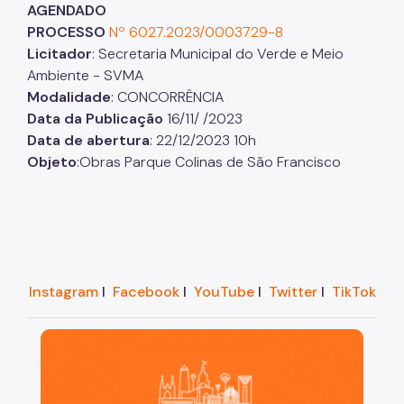
AGENDADO
PROCESSO
Nº 6027.2023/0003729-8
Licitador
: Secretaria Municipal do Verde e Meio
Ambiente - SVMA
Modalidade
: CONCORRÊNCIA
Data da Publicação
16/11/ /2023
Data de abertura
: 22/12/2023 10h
Objeto
:Obras Parque Colinas de São Francisco
Instagram
I
Facebook
I
YouTube
I
Twitter
I
TikTok
São Paulo, cidade inteligente, resiliente e sustentáve