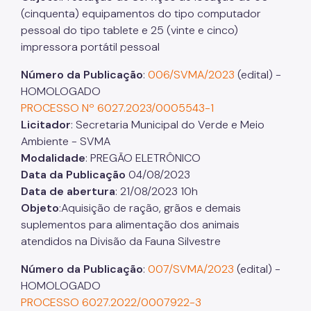
(cinquenta) equipamentos do tipo computador
Áreas Protegidas, Áreas Verdes e Espaços Livres
pessoal do tipo tablete e 25 (vinte e cinco)
impressora portátil pessoal
Plano de Ação Climática
Número da Publicação
:
006/SVMA/2023
(edital) -
Serviços Ambientais
HOMOLOGADO
Educação Ambiental
PROCESSO Nº 6027.2023/0005543-1
Licitador
: Secretaria Municipal do Verde e Meio
Programas
Ambiente - SVMA
Modalidade
: PREGÃO ELETRÔNICO
Município VerdeAzul
Data da Publicação
04/08/2023
Resíduos Sólidos
Data de abertura
: 21/08/2023 10h
Objeto
:Aquisição de ração, grãos e demais
Legislação
suplementos para alimentação dos animais
atendidos na Divisão da Fauna Silvestre
Biblioteca
Número da Publicação
:
007/SVMA/2023
(edital) -
Ouvidoria Geral
HOMOLOGADO
PROCESSO 6027.2022/0007922-3