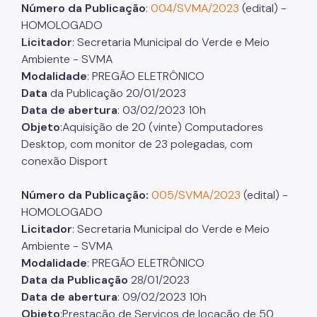
IPVA
Número da Publicação
:
004/SVMA/2023
(edital) -
HOMOLOGADO
Fiscalização Ambiental
Licitador
: Secretaria Municipal do Verde e Meio
Ambiente - SVMA
Defesa e Valorização Ambiental
Modalidade
: PREGÃO ELETRÔNICO
TAC - Termo de Ajustamento de Conduta
Data
da Publicação 20/01/2023
Data de abertura
: 03/02/2023 10h
Mudanças Climáticas
Objeto
:Aquisição de 20 (vinte) Computadores
Desktop, com monitor de 23 polegadas, com
Comitê do Clima
conexão Disport
Inventário de GEE
Número da Publicação:
005/SVMA/2023
(edital) -
Plano de Ação Climática
HOMOLOGADO
Licitador
: Secretaria Municipal do Verde e Meio
COMFROTA-SP
Ambiente - SVMA
Planos
Modalidade
: PREGÃO ELETRÔNICO
Data da Publicação
28/01/2023
Mata Atlântica
Data de abertura
: 09/02/2023 10h
Objeto
:Prestação de Serviços de locação de 50
Arborização Urbana