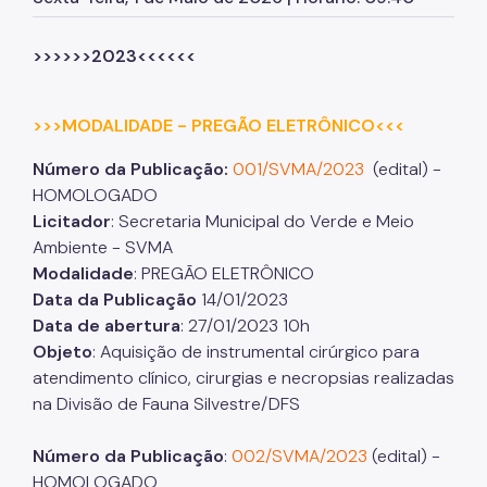
Herbário Municipal
Parques Urbanos
>>>>>>2023<<<<<<
Parques Concessionados
>>>MODALIDADE - PREGÃO ELETRÔNICO<<<
Unidades de Conservação
Número da Publicação:
001/SVMA/2023
(edital) -
Trilha Interparques
HOMOLOGADO
Viveiros Municipais
Licitador
: Secretaria Municipal do Verde e Meio
Ambiente - SVMA
Educação Ambiental UMAPAZ
Modalidade
: PREGÃO ELETRÔNICO
Data da Publicação
14/01/2023
Programação
Data de abertura
: 27/01/2023 10h
Planetários
Objeto
: Aquisição de instrumental cirúrgico para
atendimento clínico, cirurgias e necropsias realizadas
Planejamento Ambiental
na Divisão de Fauna Silvestre/DFS
Patrimônio Ambiental
Número da Publicação
:
002/SVMA/2023
(edital) -
Biosampa
HOMOLOGADO