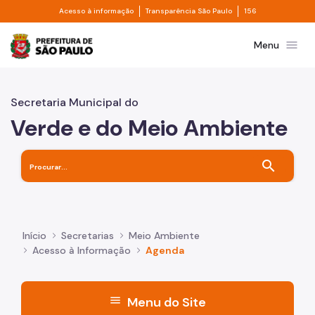
Divisor de acesso à informação
Divisor de transpa
Pular para o Conteúdo principal
Acesso à informação
Transparência São Paulo
156
Prefeitura de São Paulo
menu
Menu
Secretaria Municipal do
Verde e do Meio Ambiente
search
Início
Secretarias
Meio Ambiente
Acesso à Informação
Agenda
menu
Menu do Site