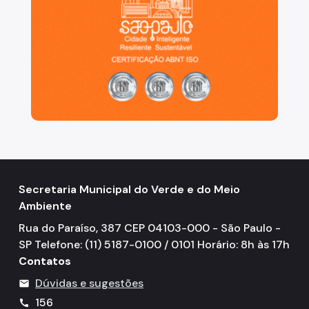
Projetos Urbanos
Informações Ambientais
Licenciamento Ambiental
Licenciamento Ambiental Industrial
Licenciamento Ambiental Não-Industrial
Heliponto
Áreas Contaminadas
Secretaria Municipal do Verde e do Meio
Ambiente
Estudos Ambientais
Rua do Paraíso, 387 CEP 04103-000 - São Paulo -
Produtos Perigosos
SP Telefone: (11) 5187-0100 / 0101 Horário: 8h às 17h
Contatos
TCA - Termo de Compromisso Ambiental
Dúvidas e sugestões
mail
Motogeradores
156
call