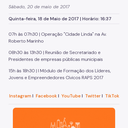
Herbário Municipal
Sábado, 20 de maio de 2017
Parques Urbanos
Quinta-feira, 18 de Maio de 2017 | Horário: 16:37
Parques Concessionados
07h às 07h30 | Operação "Cidade Linda" na Av.
Unidades de Conservação
Roberto Marinho
Trilha Interparques
08h30 às 13h30 | Reunião de Secretariado e
Viveiros Municipais
Presidentes de empresas públicas municipais
Educação Ambiental UMAPAZ
15h às 18h30 | I Módulo de Formação dos Líderes,
Jovens e Empreendedores Cívicos RAPS 2017
Programação
Planetários
Instagram
I
Facebook
I
YouTube
I
Twitter
I
TikTok
Planejamento Ambiental
São Paulo, cidade inteligente, resiliente e sustentáve
Patrimônio Ambiental
Biosampa