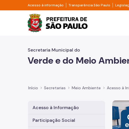
Pular para o Conteúdo principal
Divisor de acesso à informação
Divisor d
Acesso à informação
Transparência São Paulo
Legisla
Prefeitura de São Pa
Secretaria Municipal do
Verde e do Meio Ambie
Início
Secretarias
Meio Ambiente
Acesso à I
Imagem 
Acesso à Informação
Participação Social