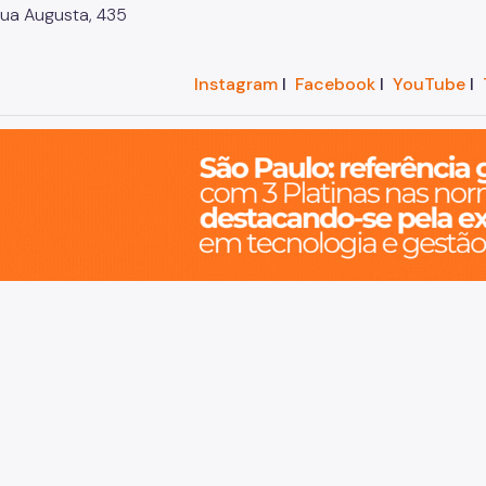
Rua Augusta, 435
Instagram
I
Facebook
I
YouTube
I
o, cidade inteligente, resiliente e sustentável