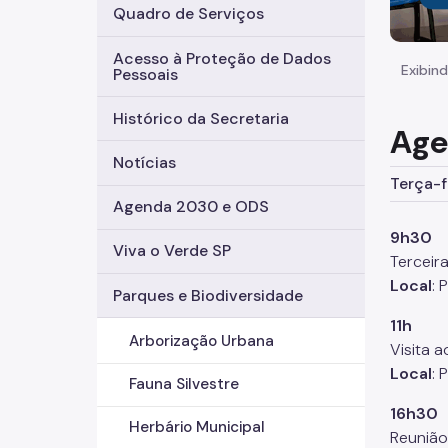
Quadro de Serviços
Acesso à Proteção de Dados
Exibind
Pessoais
Histórico da Secretaria
Age
Notícias
Terça-f
Agenda 2030 e ODS
9h30
Viva o Verde SP
Terceir
Local
: 
Parques e Biodiversidade
11h
Arborização Urbana
Visita 
Local
: 
Fauna Silvestre
16h30
Herbário Municipal
Reunião