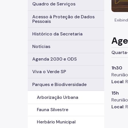
Quadro de Serviços
Acesso à Proteção de Dados
Exibind
Pessoais
Histórico da Secretaria
Age
Notícias
Quarta-f
Agenda 2030 e ODS
1h30
Viva o Verde SP
Reunião
Local
: 
Parques e Biodiversidade
15h
Arborização Urbana
Reunião
Local
: 
Fauna Silvestre
Herbário Municipal