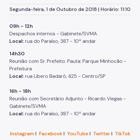
Herbário Municipal
Segunda-feira, 1 de Outubro de 2018 | Horário: 11:10
Parques Urbanos
09h - 12h
Parques Concessionados
Despachos internos - Gabinete/SVMA
Unidades de Conservação
Local:
rua do Paraíso, 387 - 10º andar
Trilha Interparques
14h30
Reunião com Sr. Prefeito. Pauta: Parque Minhocão -
Viveiros Municipais
Prefeitura
Educação Ambiental UMAPAZ
Local:
rua Libero Badaró, 425 - Centro/SP
Programação
16h - 18h
Reunião com Secretário Adjunto - Ricardo Viegas -
Planetários
Gabinete/SVMA
Planejamento Ambiental
Local:
rua do Paraíso, 387 - 10º andar
Patrimônio Ambiental
Instagram
I
Facebook
I
YouTube
I
Twitter
I
TikTok
Biosampa