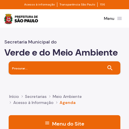
Divisor de acesso à informação
Divisor de transpa
Pular para o Conteúdo principal
Acesso à informação
Transparência São Paulo
156
Prefeitura de São Paulo
menu
Menu
Secretaria Municipal do
Verde e do Meio Ambiente
search
Início
Secretarias
Meio Ambiente
Acesso à Informação
Agenda
menu
Menu do Site