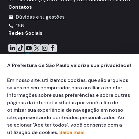
IPVA
Contatos
Fiscalização Ambiental
Dúvidas e sugestões
mail
156
call
Defesa e Valorização Ambiental
Redes Sociais
TAC - Termo de Ajustamento de Conduta
Icone do LinkedIn
Icone do TikTok
Icone do YouTube
Icone do X
Icone do Instagram
Icone do Facebook
Mudanças Climáticas
A Prefeitura de São Paulo valoriza sua privacidade!
Comitê do Clima
Inventário de GEE
Em nosso site, utilizamos cookies, que são arquivos
salvos no seu computador para auxiliar a coletar
Plano de Ação Climática
informações sobre suas preferências e sobre outras
COMFROTA-SP
páginas da internet visitadas por você a fim de
otimizar sua experiência de navegação em nosso
Planos
site, apresentando conteúdos personalizados. Ao
selecionar "Aceitar todos", você consente com a
Mata Atlântica
utilização de cookies.
Saiba mais
Arborização Urbana