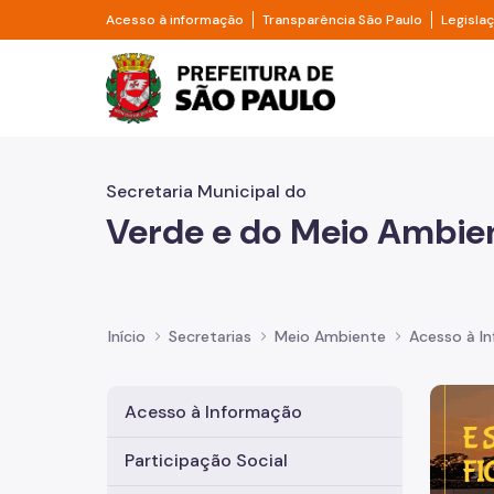
Pular para o Conteúdo principal
Divisor de acesso à informação
Divisor d
Acesso à informação
Transparência São Paulo
Legisla
Prefeitura de São Pa
Secretaria Municipal do
Verde e do Meio Ambie
Início
Secretarias
Meio Ambiente
Acesso à I
Imagem 
Acesso à Informação
Participação Social