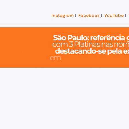
Instagram
I
Facebook
I
YouTube
I
o, cidade inteligente, resiliente e sustentável