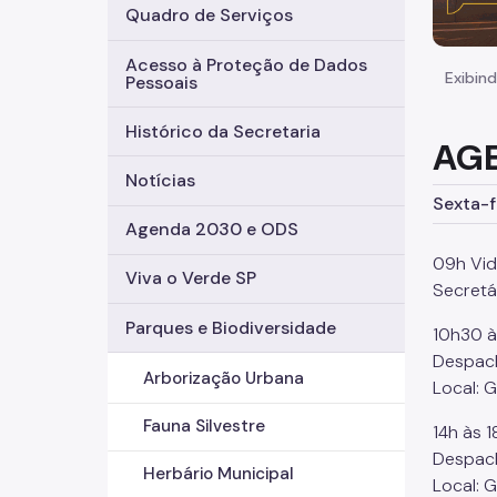
Quadro de Serviços
Acesso à Proteção de Dados
Exibind
Pessoais
Histórico da Secretaria
AGE
Notícias
Sexta-f
Agenda 2030 e ODS
09h Vid
Viva o Verde SP
Secretá
Parques e Biodiversidade
10h30 à
Despach
Arborização Urbana
Local: 
Fauna Silvestre
14h às 1
Despach
Herbário Municipal
Local: 