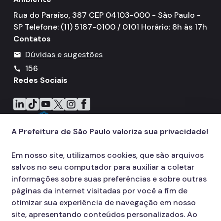
IPVA
Rua do Paraíso, 387 CEP 04103-000 - São Paulo -
Fiscalização Ambiental
SP Telefone: (11) 5187-0100 / 0101 Horário: 8h às 17h
Contatos
Defesa e Valorização Ambiental
Dúvidas e sugestões
mail
TAC - Termo de Ajustamento de Conduta
156
call
Redes Sociais
Mudanças Climáticas
Icone do LinkedIn
Icone do TikTok
Icone do YouTube
Icone do X
Icone do Instagram
Icone do Facebook
Comitê do Clima
Inventário de GEE
A Prefeitura de São Paulo valoriza sua privacidade!
Plano de Ação Climática
Em nosso site, utilizamos cookies, que são arquivos
COMFROTA-SP
salvos no seu computador para auxiliar a coletar
informações sobre suas preferências e sobre outras
Planos
páginas da internet visitadas por você a fim de
Mata Atlântica
otimizar sua experiência de navegação em nosso
site, apresentando conteúdos personalizados. Ao
Arborização Urbana