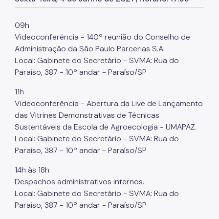
Herbário Municipal
Parques Urbanos
09h
Videoconferência - 140ª reunião do Conselho de
Parques Concessionados
Administração da São Paulo Parcerias S.A.
Unidades de Conservação
Local: Gabinete do Secretário - SVMA: Rua do
Paraíso, 387 - 10º andar - Paraíso/SP
Trilha Interparques
11h
Viveiros Municipais
Videoconferência - Abertura da Live de Lançamento
das Vitrines Demonstrativas de Técnicas
Educação Ambiental UMAPAZ
Sustentáveis da Escola de Agroecologia - UMAPAZ.
Programação
Local: Gabinete do Secretário - SVMA: Rua do
Paraíso, 387 - 10º andar - Paraíso/SP
Planetários
14h às 18h
Planejamento Ambiental
Despachos administrativos internos.
Local: Gabinete do Secretário - SVMA: Rua do
Patrimônio Ambiental
Paraíso, 387 - 10º andar - Paraíso/SP
Biosampa