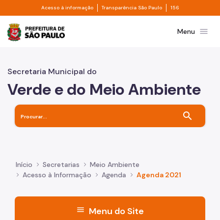
Divisor de acesso à informação
Divisor de transpa
Pular para o Conteúdo principal
Acesso à informação
Transparência São Paulo
156
Prefeitura de São Paulo
menu
Menu
Secretaria Municipal do
Verde e do Meio Ambiente
search
Início
Secretarias
Meio Ambiente
Acesso à Informação
Agenda
Agenda 2021
menu
Menu do Site