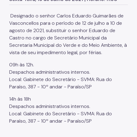
Herbário Municipal
Parques Urbanos
Designado o senhor Carlos Eduardo Guimarães de
Vasconcellos para o período de 12 de julho a 10 de
Parques Concessionados
agosto de 2021, substituir o senhor Eduardo de
Unidades de Conservação
Castro no cargo de Secretário Municipal da
Secretaria Municipal do Verde e do Meio Ambiente, à
Trilha Interparques
vista de seu impedimento legal, por férias.
Viveiros Municipais
09h às 12h.
Despachos administrativos internos.
Educação Ambiental UMAPAZ
Local: Gabinete do Secretário - SVMA: Rua do
Programação
Paraíso, 387 - 10º andar - Paraíso/SP
Planetários
14h às 18h
Despachos administrativos internos.
Planejamento Ambiental
Local: Gabinete do Secretário - SVMA: Rua do
Paraíso, 387 - 10º andar - Paraíso/SP
Patrimônio Ambiental
Biosampa