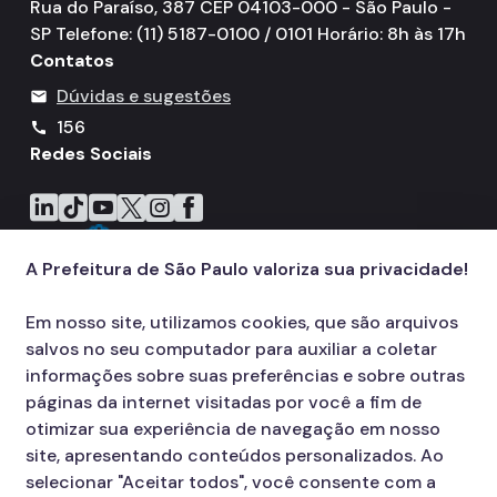
Rua do Paraíso, 387 CEP 04103-000 - São Paulo -
IPVA
SP Telefone: (11) 5187-0100 / 0101 Horário: 8h às 17h
Fiscalização Ambiental
Contatos
Dúvidas e sugestões
mail
Defesa e Valorização Ambiental
156
call
TAC - Termo de Ajustamento de Conduta
Redes Sociais
Mudanças Climáticas
Icone do LinkedIn
Icone do TikTok
Icone do YouTube
Icone do X
Icone do Instagram
Icone do Facebook
Comitê do Clima
A Prefeitura de São Paulo valoriza sua privacidade!
Inventário de GEE
Plano de Ação Climática
Em nosso site, utilizamos cookies, que são arquivos
salvos no seu computador para auxiliar a coletar
COMFROTA-SP
informações sobre suas preferências e sobre outras
páginas da internet visitadas por você a fim de
Planos
otimizar sua experiência de navegação em nosso
Mata Atlântica
site, apresentando conteúdos personalizados. Ao
selecionar "Aceitar todos", você consente com a
Arborização Urbana