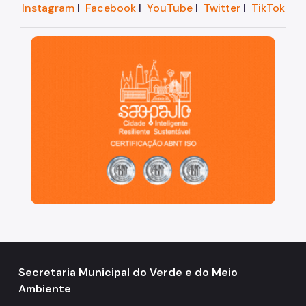
Instagram
I
Facebook
I
YouTube
I
Twitter
I
TikTok
Projetos Urbanos
São Paulo, cidade inteligente, resiliente e sustentáve
Informações Ambientais
Licenciamento Ambiental
Licenciamento Ambiental Industrial
Licenciamento Ambiental Não-Industrial
Heliponto
Áreas Contaminadas
Estudos Ambientais
Produtos Perigosos
TCA - Termo de Compromisso Ambiental
Secretaria Municipal do Verde e do Meio
Motogeradores
Ambiente