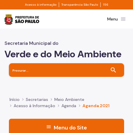
Divisor de acesso à informação
Divisor de transpa
Pular para o Conteúdo principal
Acesso à informação
Transparência São Paulo
156
Prefeitura de São Paulo
menu
Menu
Secretaria Municipal do
Verde e do Meio Ambiente
search
Início
Secretarias
Meio Ambiente
Acesso à Informação
Agenda
Agenda 2021
menu
Menu do Site