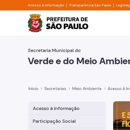
Pular para o Conteúdo principal
Divisor de acesso à informação
Divisor d
Acesso à informação
Transparência São Paulo
Legisla
Prefeitura de São Pa
Secretaria Municipal do
Verde e do Meio Ambie
Início
Secretarias
Meio Ambiente
Acesso à I
Imagem 
Acesso à Informação
Participação Social