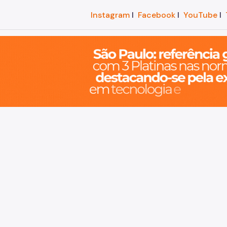
Instagram
I
Facebook
I
YouTube
I
o, cidade inteligente, resiliente e sustentável