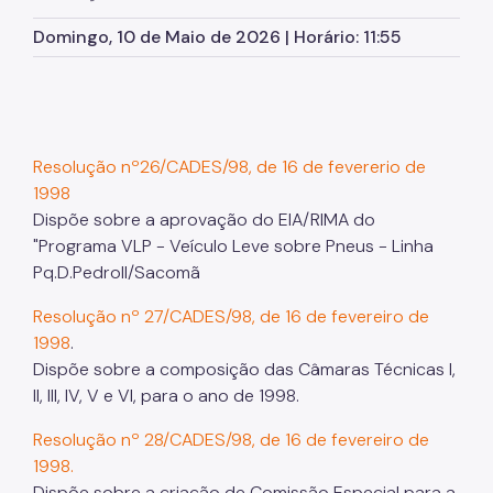
Herbário Municipal
Domingo, 10 de Maio de 2026 | Horário: 11:55
Parques Urbanos
Parques Concessionados
Unidades de Conservação
Resolução nº26/CADES/98, de 16 de fevererio de
Trilha Interparques
1998
Viveiros Municipais
Dispõe sobre a aprovação do EIA/RIMA do
"Programa VLP - Veículo Leve sobre Pneus - Linha
Educação Ambiental UMAPAZ
Pq.D.PedroII/Sacomã
Programação
Resolução nº 27/CADES/98, de 16 de fevereiro de
1998
.
Planetários
Dispõe sobre a composição das Câmaras Técnicas I,
II, III, IV, V e VI, para o ano de 1998.
Planejamento Ambiental
Resolução nº 28/CADES/98, de 16 de fevereiro de
Patrimônio Ambiental
1998.
Biosampa
Dispõe sobre a criação de Comissão Especial para a