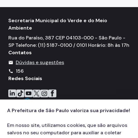
Secretaria Municipal do Verde e do Meio
Ambiente
Rua do Paraíso, 387 CEP 04103-000 - São Paulo -
SP Telefone: (11) 5187-0100 / 0101 Horário: 8h às 17h
Contatos
Dúvidas e sugestões
mail
156
call
Redes Sociais
Icone do LinkedIn
Icone do TikTok
Icone do YouTube
Icone do X
Icone do Instagram
Icone do Facebook
A Prefeitura de São Paulo valoriza sua privacidade!
Em nosso site, utilizamos cookies, que são arquivos
salvos no seu computador para auxiliar a coletar