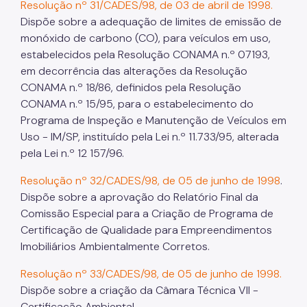
Resolução nº 31/CADES/98, de 03 de abril de 1998.
IPVA
Dispõe sobre a adequação de limites de emissão de
Fiscalização Ambiental
monóxido de carbono (CO), para veículos em uso,
estabelecidos pela Resolução CONAMA n.º 07193,
Defesa e Valorização Ambiental
em decorrência das alterações da Resolução
CONAMA n.º 18/86, definidos pela Resolução
TAC - Termo de Ajustamento de Conduta
CONAMA n.º 15/95, para o estabelecimento do
Mudanças Climáticas
Programa de Inspeção e Manutenção de Veículos em
Uso - IM/SP, instituído pela Lei n.º 11.733/95, alterada
Comitê do Clima
pela Lei n.º 12 157/96.
Inventário de GEE
Resolução nº 32/CADES/98, de 05 de junho de 1998
.
Dispõe sobre a aprovação do Relatório Final da
Plano de Ação Climática
Comissão Especial para a Criação de Programa de
COMFROTA-SP
Certificação de Qualidade para Empreendimentos
Imobiliários Ambientalmente Corretos.
Planos
Resolução nº 33/CADES/98, de 05 de junho de 1998.
Mata Atlântica
Dispõe sobre a criação da Câmara Técnica VII -
Arborização Urbana
Certificação Ambiental.