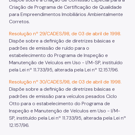
Criação de Programa de Certificação de Qualidade
Projetos Urbanos
para Empreendimentos Imobiliários Ambientalmente
Informações Ambientais
Corretos.
Licenciamento Ambiental
Resolução nº 29/CADES/98, de 03 de abril de 1998.
Dispõe sobre a definição de diretrizes básicas e
Licenciamento Ambiental Industrial
padrões de emissão de ruído para o
estabelecimento do Programa de Inspeção e
Licenciamento Ambiental Não-Industrial
Manutenção de Veículos em Uso - I/M-SP, instituído
Heliponto
pela Lei nº 11.733/95, alterada pela Lei nº 12.157/96.
Áreas Contaminadas
Resolução nº 30/CADES/98, de 03 de abril de 1998.
Dispõe sobre a definição de diretrizes básicas e
Estudos Ambientais
padrões de emissão para veículos pesados Ciclo
Produtos Perigosos
Otto para o estabelecimento do Programa de
Inspeção e Manutenção de Veículos em Uso - I/M-
TCA - Termo de Compromisso Ambiental
SP, instituído pela Lei nº 11.733/95, alterada pela Lei nº
12.157/96.
Motogeradores