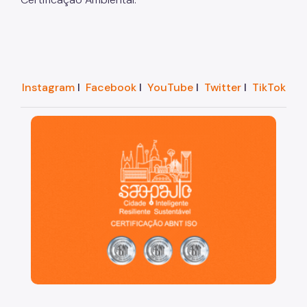
Áreas Protegidas, Áreas Verdes e Espaços Livres
Plano de Ação Climática
Serviços Ambientais
Instagram
I
Facebook
I
YouTube
I
Twitter
I
TikTok
Educação Ambiental
São Paulo, cidade inteligente, resiliente e sustentáve
Programas
Município VerdeAzul
Resíduos Sólidos
Legislação
Biblioteca
Ouvidoria Geral