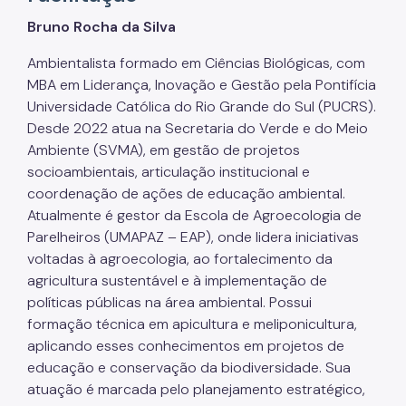
Áreas Protegidas, Áreas Verdes e Espaços Livres
Bruno Rocha da Silva
Plano de Ação Climática
Ambientalista formado em Ciências Biológicas, com
Serviços Ambientais
MBA em Liderança, Inovação e Gestão pela Pontifícia
Universidade Católica do Rio Grande do Sul (PUCRS).
Educação Ambiental
Desde 2022 atua na Secretaria do Verde e do Meio
Ambiente (SVMA), em gestão de projetos
Programas
socioambientais, articulação institucional e
Município VerdeAzul
coordenação de ações de educação ambiental.
Atualmente é gestor da Escola de Agroecologia de
Resíduos Sólidos
Parelheiros (UMAPAZ – EAP), onde lidera iniciativas
voltadas à agroecologia, ao fortalecimento da
Legislação
agricultura sustentável e à implementação de
Biblioteca
políticas públicas na área ambiental. Possui
formação técnica em apicultura e meliponicultura,
Ouvidoria Geral
aplicando esses conhecimentos em projetos de
educação e conservação da biodiversidade. Sua
atuação é marcada pelo planejamento estratégico,