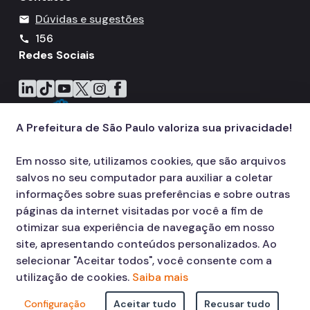
Dúvidas e sugestões
mail
156
call
Redes Sociais
Icone do LinkedIn
Icone do TikTok
Icone do YouTube
Icone do X
Icone do Instagram
Icone do Facebook
A Prefeitura de São Paulo valoriza sua privacidade!
Em nosso site, utilizamos cookies, que são arquivos
salvos no seu computador para auxiliar a coletar
informações sobre suas preferências e sobre outras
páginas da internet visitadas por você a fim de
otimizar sua experiência de navegação em nosso
site, apresentando conteúdos personalizados. Ao
selecionar "Aceitar todos", você consente com a
utilização de cookies.
Saiba mais
Configuração
Aceitar tudo
Recusar tudo
© COPYRIGHT 2026,
Prefeitura Municipal de São Paulo Viaduto do Cha,