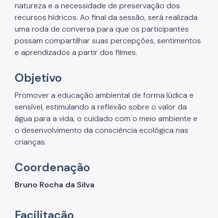
natureza e a necessidade de preservação dos
Fiscalização Ambiental
recursos hídricos. Ao final da sessão, será realizada
uma roda de conversa para que os participantes
Defesa e Valorização Ambiental
possam compartilhar suas percepções, sentimentos
e aprendizados a partir dos filmes.
TAC - Termo de Ajustamento de Conduta
Mudanças Climáticas
Objetivo
Comitê do Clima
Promover a educação ambiental de forma lúdica e
sensível, estimulando a reflexão sobre o valor da
Inventário de GEE
água para a vida, o cuidado com o meio ambiente e
Plano de Ação Climática
o desenvolvimento da consciência ecológica nas
crianças.
COMFROTA-SP
Coordenação
Planos
Bruno Rocha da Silva
Mata Atlântica
Arborização Urbana
Facilitação