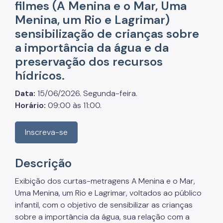
filmes (A Menina e o Mar, Uma
Projetos Urbanos
Menina, um Rio e Lagrimar)
Informações Ambientais
sensibilização de crianças sobre
Licenciamento Ambiental
a importância da água e da
preservação dos recursos
Licenciamento Ambiental Industrial
hídricos.
Licenciamento Ambiental Não-Industrial
Data:
15/06/2026. Segunda-feira.
Heliponto
Horário:
09:00 às 11:00.
Áreas Contaminadas
Inscreva-se
Estudos Ambientais
Produtos Perigosos
Descrição
TCA - Termo de Compromisso Ambiental
Exibição dos curtas-metragens A Menina e o Mar,
Uma Menina, um Rio e Lagrimar, voltados ao público
Motogeradores
infantil, com o objetivo de sensibilizar as crianças
IPVA
sobre a importância da água, sua relação com a