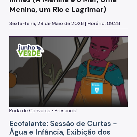
Menina, um Rio e Lagrimar)
Parques Urbanos
Parques Concessionados
Sexta-feira, 29 de Maio de 2026 | Horário: 09:28
Unidades de Conservação
Trilha Interparques
Viveiros Municipais
Educação Ambiental UMAPAZ
Programação
Planetários
Planejamento Ambiental
Roda de Conversa • Presencial
Patrimônio Ambiental
Ecofalante: Sessão de Curtas -
Biosampa
Água e Infância, Exibição dos