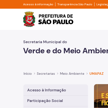
Pular para o Conteúdo principal
Divisor de acesso à informação
Divisor d
Acesso à informação
Transparência São Paulo
Legisla
Prefeitura de São Pa
Secretaria Municipal do
Verde e do Meio Ambie
Início
Secretarias
Meio Ambiente
UMAPAZ
Imagem 
Acesso à Informação
Participação Social