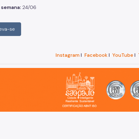
a semana:
24/06
reva-se
Instagram
I
Facebook
I
YouTube
I
o, cidade inteligente, resiliente e sustentável