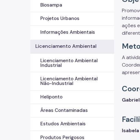
Biosampa
Promove
informa
Projetos Urbanos
ações e
Informações Ambientais
diferen
Meto
Licenciamento Ambiental
A ativi
Licenciamento Ambiental
Coorden
Industrial
apresen
Licenciamento Ambiental
Não-Industrial
Coor
Heliponto
Gabrie
Áreas Contaminadas
Facil
Estudos Ambientais
Isabela
Produtos Perigosos