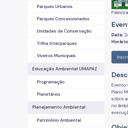
Parques Urbanos
Palestra
Parques Concessionados
Even
Unidades de Conservação
Data:
2
Horário
Trilha Interparques
Viveiros Municipais
Insc
Educação Ambiental UMAPAZ
Desc
Programação
Evento 
Plano M
Planetários
sobre a
no âmbi
Planejamento Ambiental
execuç
Patrimônio Ambiental
Obje