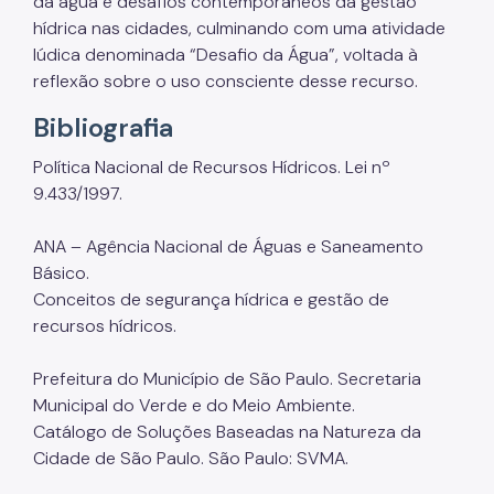
da água e desafios contemporâneos da gestão
Áreas Protegidas, Áreas Verdes e Espaços Livres
hídrica nas cidades, culminando com uma atividade
lúdica denominada “Desafio da Água”, voltada à
Plano de Ação Climática
reflexão sobre o uso consciente desse recurso.
Serviços Ambientais
Bibliografia
Educação Ambiental
Política Nacional de Recursos Hídricos. Lei nº
Programas
9.433/1997.
Município VerdeAzul
ANA – Agência Nacional de Águas e Saneamento
Básico.
Resíduos Sólidos
Conceitos de segurança hídrica e gestão de
Legislação
recursos hídricos.
Biblioteca
Prefeitura do Município de São Paulo. Secretaria
Municipal do Verde e do Meio Ambiente.
Ouvidoria Geral
Catálogo de Soluções Baseadas na Natureza da
Cidade de São Paulo. São Paulo: SVMA.