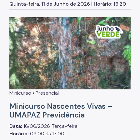
Quinta-feira, 11 de Junho de 2026 | Horário: 16:20
Parques Urbanos
Parques Concessionados
Unidades de Conservação
Trilha Interparques
Viveiros Municipais
Educação Ambiental UMAPAZ
Programação
Minicurso • Presencial
Planetários
Minicurso Nascentes Vivas –
Planejamento Ambiental
UMAPAZ Previdência
Patrimônio Ambiental
Data:
16/06/2026. Terça-feira.
Biosampa
Horário:
09:00 às 17:00.