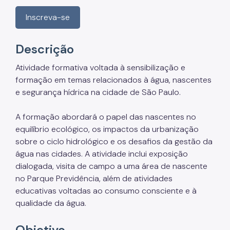
Projetos Urbanos
Inscreva-se
Informações Ambientais
Licenciamento Ambiental
Descrição
Licenciamento Ambiental Industrial
Atividade formativa voltada à sensibilização e
formação em temas relacionados à água, nascentes
Licenciamento Ambiental Não-Industrial
e segurança hídrica na cidade de São Paulo.
Heliponto
A formação abordará o papel das nascentes no
Áreas Contaminadas
equilíbrio ecológico, os impactos da urbanização
sobre o ciclo hidrológico e os desafios da gestão da
Estudos Ambientais
água nas cidades. A atividade inclui exposição
Produtos Perigosos
dialogada, visita de campo a uma área de nascente
no Parque Previdência, além de atividades
TCA - Termo de Compromisso Ambiental
educativas voltadas ao consumo consciente e à
qualidade da água.
Motogeradores
IPVA
Objetivo