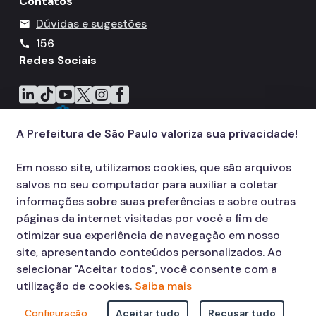
Contatos
Dúvidas e sugestões
mail
156
call
Redes Sociais
Icone do LinkedIn
Icone do TikTok
Icone do YouTube
Icone do X
Icone do Instagram
Icone do Facebook
A Prefeitura de São Paulo valoriza sua privacidade!
Em nosso site, utilizamos cookies, que são arquivos
salvos no seu computador para auxiliar a coletar
informações sobre suas preferências e sobre outras
páginas da internet visitadas por você a fim de
otimizar sua experiência de navegação em nosso
site, apresentando conteúdos personalizados. Ao
selecionar "Aceitar todos", você consente com a
utilização de cookies.
Saiba mais
Configuração
Aceitar tudo
Recusar tudo