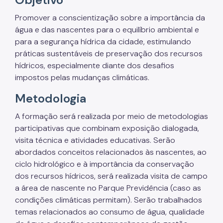
Fiscalização Ambiental
Promover a conscientização sobre a importância da
água e das nascentes para o equilíbrio ambiental e
Defesa e Valorização Ambiental
para a segurança hídrica da cidade, estimulando
práticas sustentáveis de preservação dos recursos
TAC - Termo de Ajustamento de Conduta
hídricos, especialmente diante dos desafios
Mudanças Climáticas
impostos pelas mudanças climáticas.
Comitê do Clima
Metodologia
Inventário de GEE
A formação será realizada por meio de metodologias
participativas que combinam exposição dialogada,
Plano de Ação Climática
visita técnica e atividades educativas. Serão
COMFROTA-SP
abordados conceitos relacionados às nascentes, ao
ciclo hidrológico e à importância da conservação
Planos
dos recursos hídricos, será realizada visita de campo
a área de nascente no Parque Previdência (caso as
Mata Atlântica
condições climáticas permitam). Serão trabalhados
temas relacionados ao consumo de água, qualidade
Arborização Urbana