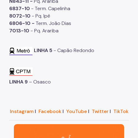
N843-11 -
Pq. Arariba
6837-10
- Term. Capelinha
8072-10
- Pq. Ipê
6806-10 -
Term. João Dias
7013-10
- Pq. Arariba
LINHA 5
- Capão Redondo
LINHA 9
– Osasco
Instagram
I
Facebook
I
YouTube
I
Twitter
I
TikTok
São Paulo, cidade inteligente, resiliente e sustentáve