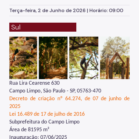
Herbário Municipal
Terça-feira, 2 de Junho de 2026 | Horário: 09:00
Parques Urbanos
Sul
Parques Concessionados
Unidades de Conservação
Trilha Interparques
Viveiros Municipais
Educação Ambiental UMAPAZ
Rua Lira Cearense 630
Programação
Campo Limpo, São Paulo - SP, 05763-470
Decreto de criação nº 64.274, de 07 de junho de
Planetários
2025
Planejamento Ambiental
Lei 16.489 de 17 de julho de 2016
Subprefeitura do Campo Limpo
Patrimônio Ambiental
Área de 81595 m²
Biosampa
Inauguração: 07/06/2025