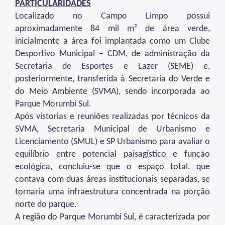
IPVA
PARTICULARIDADES
Localizado no Campo Limpo possui
Fiscalização Ambiental
aproximadamente 84 mil m² de área verde,
inicialmente a área foi implantada como um Clube
Defesa e Valorização Ambiental
Desportivo Municipal – CDM, de administração da
TAC - Termo de Ajustamento de Conduta
Secretaria de Esportes e Lazer (SEME) e,
posteriormente, transferida à Secretaria do Verde e
Mudanças Climáticas
do Meio Ambiente (SVMA), sendo incorporada ao
Parque Morumbi Sul.
Comitê do Clima
Após vistorias e reuniões realizadas por técnicos da
Inventário de GEE
SVMA, Secretaria Municipal de Urbanismo e
Licenciamento (SMUL) e SP Urbanismo para avaliar o
Plano de Ação Climática
equilíbrio entre potencial paisagístico e função
COMFROTA-SP
ecológica, concluiu-se que o espaço total, que
contava com duas áreas institucionais separadas, se
Planos
tornaria uma infraestrutura concentrada na porção
norte do parque.
Mata Atlântica
A região do Parque Morumbi Sul, é caracterizada por
Arborização Urbana