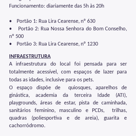
Funcionamento: diariamente das 5h às 20h
Projetos Urbanos
Informações Ambientais
• Portão 1: Rua Lira Cearense, nº 630
•
Portão
2: Rua Nossa Senhora do Bom Conselho,
Licenciamento Ambiental
nº 500
•
Portão
3:
Rua Lira Cearense, nº 1230
Licenciamento Ambiental Industrial
INFRAESTRUTURA
Licenciamento Ambiental Não-Industrial
A infraestrutura do local foi pensada para ser
Heliponto
totalmente acessível, com espaços de lazer para
todas as idades, inclusive para os pets.
Áreas Contaminadas
O espaço dispõe de quiosques, aparelhos de
Estudos Ambientais
ginástica, academia da terceira Idade (ATI),
playgrounds, áreas de estar, pista de caminhada,
Produtos Perigosos
sanitários feminino, masculino e PCDs, trilhas,
TCA - Termo de Compromisso Ambiental
quadras (poliesportiva e de areia), guarita e
cachorródromo.
Motogeradores