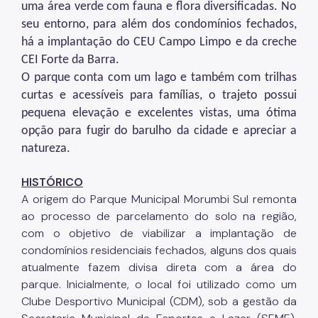
uma área verde com fauna e flora diversificadas. No
seu entorno, para além dos condomínios fechados,
Áreas Protegidas, Áreas Verdes e Espaços Livres
há a implantação do CEU Campo Limpo e da creche
Plano de Ação Climática
CEI Forte da Barra.
O parque conta com um lago e também com trilhas
Serviços Ambientais
curtas e acessíveis para famílias, o trajeto possui
Educação Ambiental
pequena elevação e excelentes vistas, uma ótima
opção para fugir do barulho da cidade e apreciar a
Programas
natureza.
Município VerdeAzul
HISTÓRICO
Resíduos Sólidos
A origem do Parque Municipal Morumbi Sul remonta
ao processo de parcelamento do solo na região,
Legislação
com o objetivo de viabilizar a implantação de
Biblioteca
condomínios residenciais fechados, alguns dos quais
atualmente fazem divisa direta com a área do
Ouvidoria Geral
parque. Inicialmente, o local foi utilizado como um
Clube Desportivo Municipal (CDM), sob a gestão da