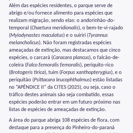
Além das espécies residentes, o parque serve de
abrigo e/ou fornece alimento para espécies que
realizam migração, sendo elas: o andorinhão-do-
temporal (
Chaetura meridionalis
), o bem-te-vi-rajado
(
Myiodynastes maculatus
) e o suiriri (
Tyrannus
melancholicus
). Não foram registradas espécies
ameaçadas de extinção, mas destacamos que cinco
espécies, o carcará (
Caracara plancus
), o falcão-de-
coleira (
Falco femoralis femoralis
), periquito-rico
(
Brotogeris tirica
), tuim (
Forpus xanthopterygius
), e o
periquitão (
Psittacara leucophthalmus
) estão listadas
no “APÊNDICE II” da CITES (2025), ou seja, caso o
tráfico destes animais são seja combatido, essas
espécies poderão entrar em um futuro próximo nas
listas de espécies de ameaçadas de extinção.
A área do parque abriga 108 espécies de flora, com
destaque para a presença do Pinheiro-do-paraná