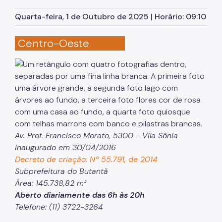
Herbário Municipal
Quarta-feira, 1 de Outubro de 2025 | Horário: 09:10
Parques Urbanos
Centro-Oeste
Parques Concessionados
Unidades de Conservação
Trilha Interparques
Viveiros Municipais
Educação Ambiental UMAPAZ
Av. Prof. Francisco Morato, 5300 - Vila Sônia
Programação
Inaugurado em 30/04/2016
Planetários
Decreto de criação: Nº 55.791, de 2014
Subprefeitura do Butantã
Planejamento Ambiental
Área: 145.738,82 m²
Aberto diariamente das 6h às 20h
Patrimônio Ambiental
Telefone: (11) 3722-3264
Biosampa