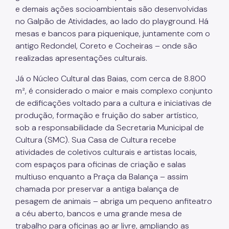
e demais ações socioambientais são desenvolvidas
Áreas Protegidas, Áreas Verdes e Espaços Livres
no Galpão de Atividades, ao lado do playground. Há
mesas e bancos para piquenique, juntamente com o
Plano de Ação Climática
antigo Redondel, Coreto e Cocheiras – onde são
Serviços Ambientais
realizadas apresentações culturais.
Educação Ambiental
Já o Núcleo Cultural das Baias, com cerca de 8.800
m², é considerado o maior e mais complexo conjunto
Programas
de edificações voltado para a cultura e iniciativas de
produção, formação e fruição do saber artístico,
Município VerdeAzul
sob a responsabilidade da Secretaria Municipal de
Cultura (SMC). Sua Casa de Cultura recebe
Resíduos Sólidos
atividades de coletivos culturais e artistas locais,
Legislação
com espaços para oficinas de criação e salas
multiuso enquanto a Praça da Balança – assim
Biblioteca
chamada por preservar a antiga balança de
Ouvidoria Geral
pesagem de animais – abriga um pequeno anfiteatro
a céu aberto, bancos e uma grande mesa de
trabalho para oficinas ao ar livre, ampliando as