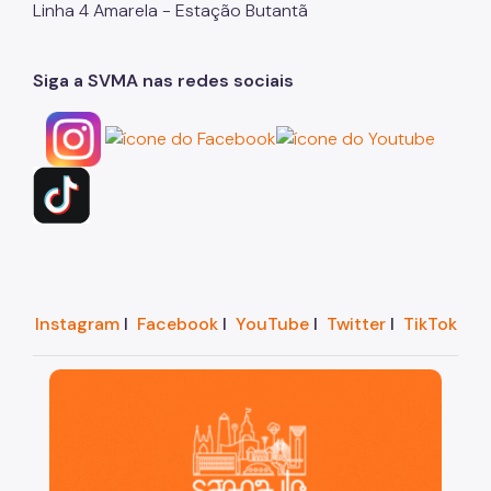
Linha 4 Amarela - Estação Butantã
Siga a SVMA nas redes sociais
Instagram
I
Facebook
I
YouTube
I
Twitter
I
TikTok
São Paulo, cidade inteligente, resiliente e sustentáve