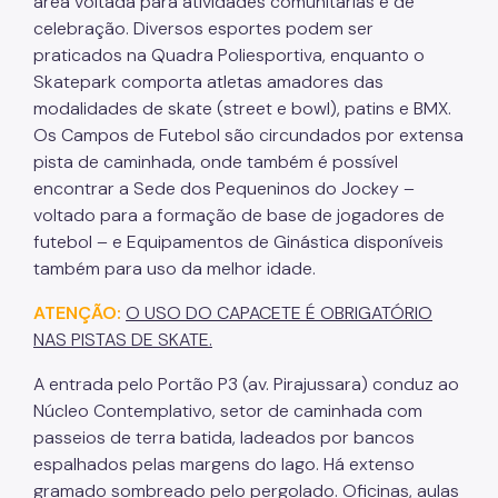
área voltada para atividades comunitárias e de
IPVA
celebração. Diversos esportes podem ser
Fiscalização Ambiental
praticados na Quadra Poliesportiva, enquanto o
Skatepark comporta atletas amadores das
Defesa e Valorização Ambiental
modalidades de skate (street e bowl), patins e BMX.
Os Campos de Futebol são circundados por extensa
TAC - Termo de Ajustamento de Conduta
pista de caminhada, onde também é possível
encontrar a Sede dos Pequeninos do Jockey –
Mudanças Climáticas
voltado para a formação de base de jogadores de
Comitê do Clima
futebol – e Equipamentos de Ginástica disponíveis
também para uso da melhor idade.
Inventário de GEE
ATENÇÃO:
O USO DO CAPACETE É OBRIGATÓRIO
Plano de Ação Climática
NAS PISTAS DE SKATE.
COMFROTA-SP
A entrada pelo Portão P3 (av. Pirajussara) conduz ao
Planos
Núcleo Contemplativo, setor de caminhada com
passeios de terra batida, ladeados por bancos
Mata Atlântica
espalhados pelas margens do lago. Há extenso
gramado sombreado pelo pergolado. Oficinas, aulas
Arborização Urbana