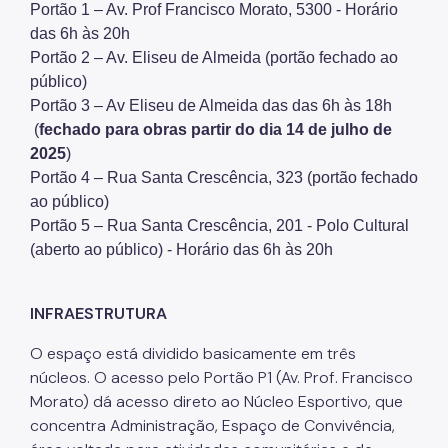
Portão 1 – Av. Prof Francisco Morato, 5300 - Horário
Projetos Urbanos
das
6h às 20h
Portão 2 – Av. Eliseu de Almeida (portão fechado ao
Informações Ambientais
público)
Portão 3 – Av Eliseu de Almeida das
das 6h às 18h
Licenciamento Ambiental
(
fechado para obras partir do dia 14 de julho de
Licenciamento Ambiental Industrial
2025
)
Portão 4 – Rua Santa Crescência, 323 (portão fechado
Licenciamento Ambiental Não-Industrial
ao público)
Portão 5 – Rua Santa Crescência, 201 - Polo Cultural
Heliponto
(aberto ao público) -
Horário das
6h às 20h
Áreas Contaminadas
Estudos Ambientais
INFRAESTRUTURA
Produtos Perigosos
O espaço está dividido basicamente em três
núcleos. O acesso pelo Portão P1 (Av. Prof. Francisco
TCA - Termo de Compromisso Ambiental
Morato) dá acesso direto ao Núcleo Esportivo, que
Motogeradores
concentra Administração, Espaço de Convivência,