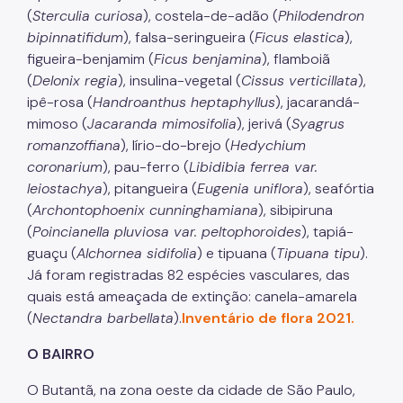
(
Sterculia curiosa
), costela-de-adão (
Philodendron
bipinnatifidum
), falsa-seringueira (
Ficus elastica
),
figueira-benjamim (
Ficus benjamina
), flamboiã
(
Delonix regia
), insulina-vegetal (
Cissus verticillata
),
ipê-rosa (
Handroanthus heptaphyllus
), jacarandá-
mimoso (
Jacaranda mimosifolia
), jerivá (
Syagrus
romanzoffiana
), lírio-do-brejo (
Hedychium
coronarium
), pau-ferro (
Libidibia ferrea var.
leiostachya
), pitangueira (
Eugenia uniflora
), seafórtia
(
Archontophoenix cunninghamiana
), sibipiruna
(
Poincianella pluviosa var. peltophoroides
), tapiá-
guaçu (
Alchornea sidifolia
) e tipuana (
Tipuana tipu
).
Já foram registradas 82 espécies vasculares, das
quais está ameaçada de extinção: canela-amarela
(
Nectandra barbellata
).
Inventário de flora 2021.
O BAIRRO
O Butantã, na zona oeste da cidade de São Paulo,