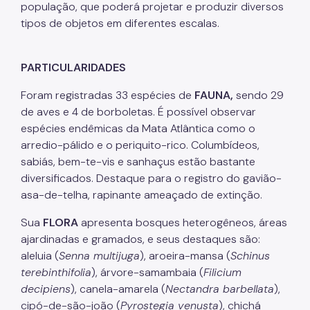
população, que poderá projetar e produzir diversos
tipos de objetos em diferentes escalas.
PARTICULARIDADES
Foram registradas 33 espécies de
FAUNA,
sendo 29
de aves e 4 de borboletas. É possível observar
espécies endêmicas da Mata Atlântica como o
arredio-pálido e o periquito-rico. Columbídeos,
sabiás, bem-te-vis e sanhaçus estão bastante
diversificados. Destaque para o registro do gavião-
asa-de-telha, rapinante ameaçado de extinção.
Sua
FLORA
apresenta bosques heterogêneos, áreas
ajardinadas e gramados, e seus destaques são:
aleluia (
Senna multijuga
), aroeira-mansa (
Schinus
terebinthifolia
), árvore-samambaia (
Filicium
decipiens
), canela-amarela (
Nectandra barbellata
),
cipó-de-são-joão (
Pyrostegia venusta
), chichá