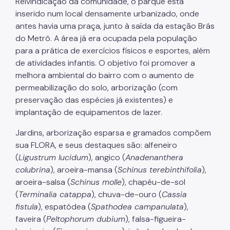
Reivindicação da comunidade, o parque está
IPVA
inserido num local densamente urbanizado, onde
Fiscalização Ambiental
antes havia uma praça, junto à saída da estação Brás
do Metrô. A área já era ocupada pela população
Defesa e Valorização Ambiental
para a prática de exercícios físicos e esportes, além
de atividades infantis. O objetivo foi promover a
TAC - Termo de Ajustamento de Conduta
melhora ambiental do bairro com o aumento de
Mudanças Climáticas
permeabilização do solo, arborização (com
preservação das espécies já existentes) e
Comitê do Clima
implantação de equipamentos de lazer.
Inventário de GEE
Jardins, arborização esparsa e gramados compõem
sua FLORA, e seus destaques são: alfeneiro
Plano de Ação Climática
(
Ligustrum lucidum
), angico (
Anadenanthera
COMFROTA-SP
colubrina
), aroeira-mansa (
Schinus terebinthifolia
),
aroeira-salsa (
Schinus molle
), chapéu-de-sol
Planos
(
Terminalia catappa
), chuva-de-ouro (
Cassia
fistula
), espatódea (
Spathodea campanulata
),
Mata Atlântica
faveira (
Peltophorum dubium
), falsa-figueira-
Arborização Urbana