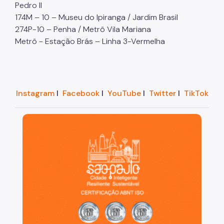
Pedro II
174M – 10 – Museu do Ipiranga / Jardim Brasil
274P-10 – Penha / Metrô Vila Mariana
Metrô - Estação Brás – Linha 3-Vermelha
Instagram
I
Facebook
I
YouTube
I
Twitter
I
TikTok
São Paulo, cidade inteligente, resiliente e sustentáve