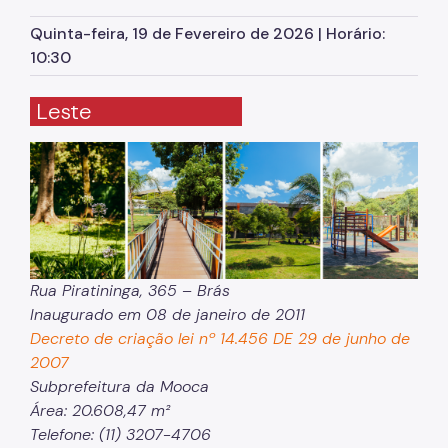
Herbário Municipal
Quinta-feira, 19 de Fevereiro de 2026 | Horário:
Parques Urbanos
10:30
Parques Concessionados
Leste
Unidades de Conservação
Trilha Interparques
Viveiros Municipais
Educação Ambiental UMAPAZ
Programação
Rua Piratininga, 365 – Brás
Inaugurado em 08 de janeiro de 2011
Planetários
Decreto de criação lei nº 14.456 DE 29 de junho de
Planejamento Ambiental
2007
Subprefeitura da Mooca
Patrimônio Ambiental
Área: 20.608,47 m²
Telefone: (11) 3207-4706
Biosampa