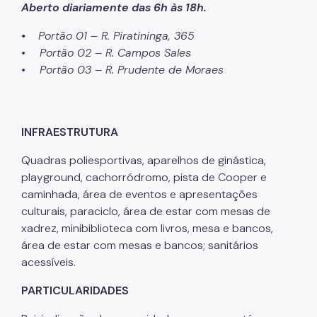
Aberto diariamente das 6h às 18h.
Projetos Urbanos
•
Portão 01 – R. Piratininga, 365
Informações Ambientais
• Portão 02 – R. Campos Sales
• Portão 03 – R. Prudente de Moraes
Licenciamento Ambiental
Licenciamento Ambiental Industrial
INFRAESTRUTURA
Licenciamento Ambiental Não-Industrial
Quadras poliesportivas, aparelhos de ginástica,
Heliponto
playground, cachorródromo, pista de Cooper e
Áreas Contaminadas
caminhada, área de eventos e apresentações
culturais, paraciclo, área de estar com mesas de
Estudos Ambientais
xadrez, minibiblioteca com livros, mesa e bancos,
Produtos Perigosos
área de estar com mesas e bancos; sanitários
acessíveis.
TCA - Termo de Compromisso Ambiental
PARTICULARIDADES
Motogeradores