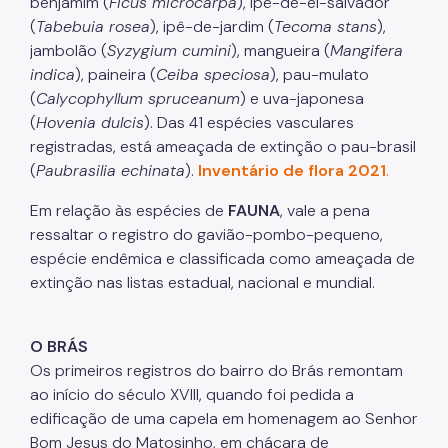
benjamim (
Ficus microcarpa
), ipê-de-el-salvador
(
Tabebuia rosea
), ipê-de-jardim (
Tecoma stans
),
Áreas Protegidas, Áreas Verdes e Espaços Livres
jambolão (
Syzygium cumini
), mangueira (
Mangifera
indica
), paineira (
Ceiba speciosa
), pau-mulato
Plano de Ação Climática
(
Calycophyllum spruceanum
) e uva-japonesa
Serviços Ambientais
(
Hovenia dulcis
). Das 41 espécies vasculares
registradas, está ameaçada de extinção o pau-brasil
Educação Ambiental
(
Paubrasilia echinata
).
Inventário de flora 2021
.
Programas
Em relação às espécies de
FAUNA
, vale a pena
Município VerdeAzul
ressaltar o registro do gavião-pombo-pequeno,
espécie endêmica e classificada como ameaçada de
Resíduos Sólidos
extinção nas listas estadual, nacional e mundial.
Legislação
O BRÁS
Biblioteca
Os primeiros registros do bairro do Brás remontam
Ouvidoria Geral
ao início do século XVIII, quando foi pedida a
edificação de uma capela em homenagem ao Senhor
Bom Jesus do Matosinho, em chácara de