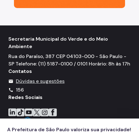
Secretaria Municipal do Verde e do Meio
Ambiente
Rua do Paraíso, 387 CEP 04103-000 - São Paulo -
SP Telefone: (11) 5187-0100 / 0101 Horário: 8h às 17h
Contatos
Dúvidas e sugestões
mail
156
call
Redes Sociais
Icone do LinkedIn
Icone do TikTok
Icone do YouTube
Icone do X
Icone do Instagram
Icone do Facebook
A Prefeitura de São Paulo valoriza sua privacidade!